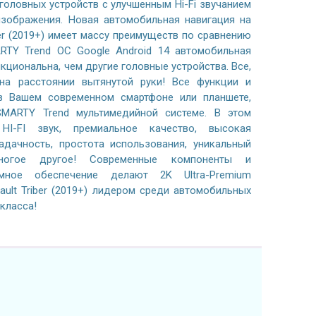
 головных устройств с улучшенным Hi-Fi звучанием
зображения. Новая автомобильная навигация на
ber (2019+) имеет массу преимуществ по сравнению
RTY Trend ОС Google Android 14 автомобильная
кциональна, чем другие головные устройства. Все,
на расстоянии вытянутой руки! Все функции и
в Вашем современном смартфоне или планшете,
SMARTY Trend мультимедийной системе. В этом
HI-FI звук, премиальное качество, высокая
адачность, простота использования, уникальный
ногое другое! Современные компоненты и
ммное обеспечение делают 2K Ultra-Premium
ult Triber (2019+) лидером среди автомобильных
класса!