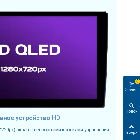
0
Корзина
Поиск
вное устройство HD
*720px) экран с сенсорными кнопками управления.
Вверх