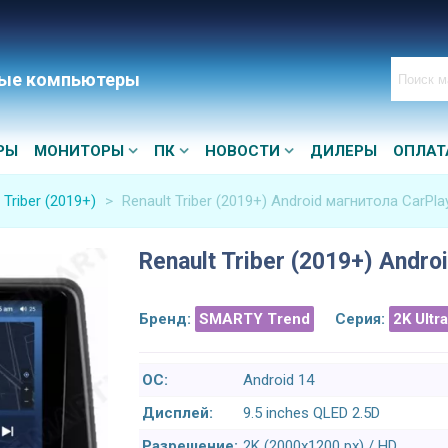
ые компьютеры
РЫ
МОНИТОРЫ
ПК
НОВОСТИ
ДИЛЕРЫ
ОПЛАТ
 Triber (2019+)
>
Renault Triber (2019+) Android магнитола CarPla
Renault Triber (2019+) Andro
Бренд:
SMARTY Trend
Серия:
2K Ultr
ОС:
Android 14
Дисплей:
9.5 inches QLED 2.5D
Разрешение:
2K (2000x1200 px) / HD