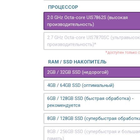
ПРОЦЕССОР
2.0 GHz Octa-core UIS7862S (высокая
производительность)
2.7 GHz Octa-core UIS7870SC (ультравысо
производительность)*
*доступен только 
RAM / SSD НАКОПИТЕЛЬ
2GB / 32GB SSD (недорогой)
4GB / 64GB SSD (оптимальный)
6GB / 128GB SSD (быстрая обработка) -
рекомендуется
8GB / 128GB SSD (супербыстрая обработк
8GB / 256GB SSD (супербыстрая и больша
память)