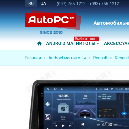
RU
UA
(097) 755-1212
(093) 755-1212
Автомобильн
Выбрать авто
ANDROID МАГНИТОЛЫ
АКСЕССУА
Главная
>
Android магнитолы
>
Renault
>
Renault