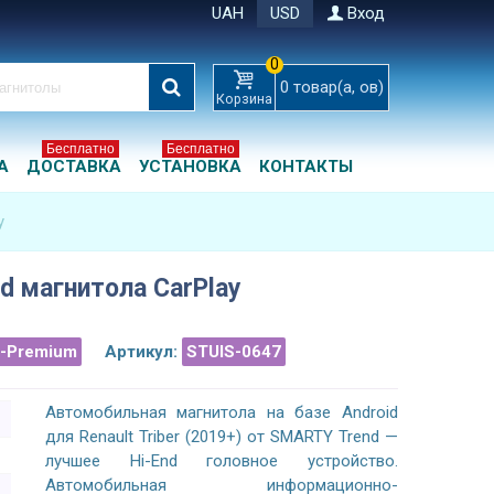
UAH
USD
Вход
0
0
товар(а, ов)
Корзина
Бесплатно
Бесплатно
А
ДОСТАВКА
УСТАНОВКА
КОНТАКТЫ
y
id магнитола CarPlay
a-Premium
Артикул:
STUIS-0647
Автомобильная магнитола на базе Android
для Renault Triber (2019+) от SMARTY Trend —
лучшее Hi-End головное устройство.
Автомобильная информационно-