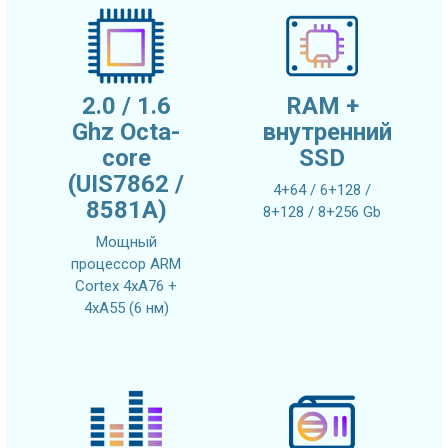
2.0 / 1.6
RAM +
Ghz Octa-
внутренний
core
SSD
(UIS7862 /
4+64 / 6+128 /
8581A)
8+128 / 8+256 Gb
Мощный
процессор ARM
Cortex 4xA76 +
4xA55 (6 нм)