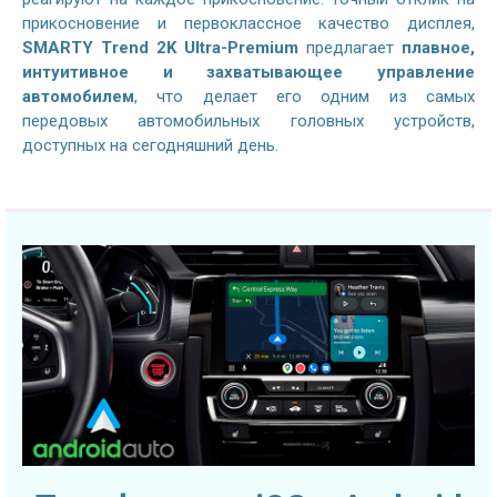
прикосновение и первоклассное качество дисплея,
SMARTY Trend 2K Ultra-Premium
предлагает
плавное,
интуитивное и захватывающее управление
автомобилем
, что делает его одним из самых
передовых автомобильных головных устройств,
доступных на сегодняшний день.