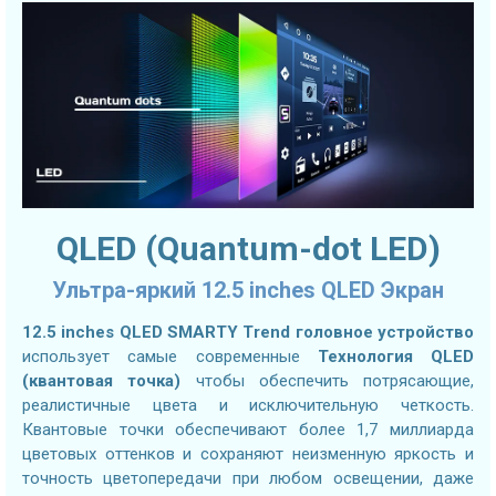
QLED (Quantum-dot LED)
Ультра-яркий 12.5 inches QLED Экран
12.5 inches QLED SMARTY Trend головное устройство
использует самые современные
Технология QLED
(квантовая точка)
чтобы обеспечить потрясающие,
реалистичные цвета и исключительную четкость.
Квантовые точки обеспечивают более 1,7 миллиарда
цветовых оттенков и сохраняют неизменную яркость и
точность цветопередачи при любом освещении, даже