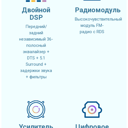
Двойной
Радиомодуль
DSP
Высокочувствительный
модуль FM-
Передний/
радио с RDS
задний
независимый 36-
полосный
эквалайзер +
DTS + 5.1
Surround +
задержки звука
+ фильтры
Усилитель
Цифровое