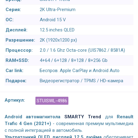
Серия:
2K Ultra-Premium
ОС:
Android 15 V
Дисплей:
12.5 inches QLED
Разрешение:
2K (1920x1200 px)
Процессор:
2.0 / 1.6 Ghz Octa-core (UIS7862 / 8581A)
RAM+SSD:
4+64 / 6+128 / 8+128 / 8+256 Gb
Car link:
Беспров. Apple CarPlay и Android Auto
Подарок:
Видеорегистратор / TPMS / HD-камера
Артикул:
STUISWL-4986
Android а
втомагнитола
SMARTY Trend
для
Renault
Trafic 4 Gen (2021+)
- современная премиум мультимедиа
с полной интеграцией в автомобиль.
Ультратонкий QLED дисплей 12,5 дюйма
обеспечивает