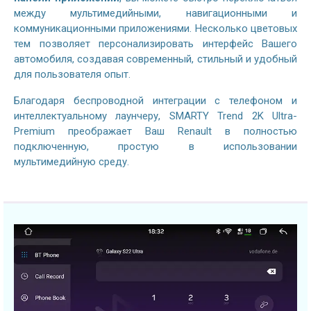
между мультимедийными, навигационными и
коммуникационными приложениями. Несколько цветовых
тем позволяет персонализировать интерфейс Вашего
автомобиля, создавая современный, стильный и удобный
для пользователя опыт.
Благодаря беспроводной интеграции с телефоном и
интеллектуальному лаунчеру
, SMARTY Trend 2K Ultra-
Premium преображает Ваш Renault в полностью
подключенную, простую в использовании
мультимедийную среду.