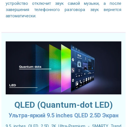
устройство отключит звук самой музыки, а после
завершения телефонного разговора звук вернется
автоматически.
QLED (Quantum-dot LED)
Ультра-яркий 9.5 inches QLED 2.5D Экран
9.5 inches QLED 2.5D 2K Ultra-Premium - SMARTY Trend