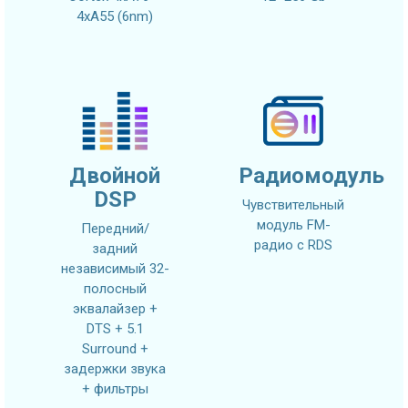
4xA55 (6nm)
Двойной
Радиомодуль
DSP
Чувствительный
модуль FM-
Передний/
радио с RDS
задний
независимый 32-
полосный
эквалайзер +
DTS + 5.1
Surround +
задержки звука
+ фильтры