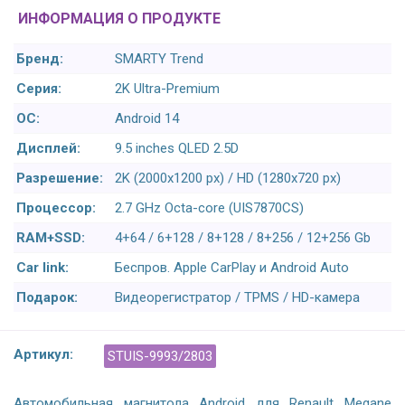
ИНФОРМАЦИЯ О ПРОДУКТЕ
Бренд:
SMARTY Trend
Серия:
2K Ultra-Premium
ОС:
Android 14
Дисплей:
9.5 inches QLED 2.5D
Разрешение:
2K (2000x1200 px) / HD (1280x720 px)
Процессор:
2.7 GHz Octa-core (UIS7870CS)
RAM+SSD:
4+64 / 6+128 / 8+128 / 8+256 / 12+256 Gb
Car link:
Беспров. Apple CarPlay и Android Auto
Подарок:
Видеорегистратор / TPMS / HD-камера
Артикул:
STUIS-9993/2803
Автомобильная магнитола Android для Renault Megane