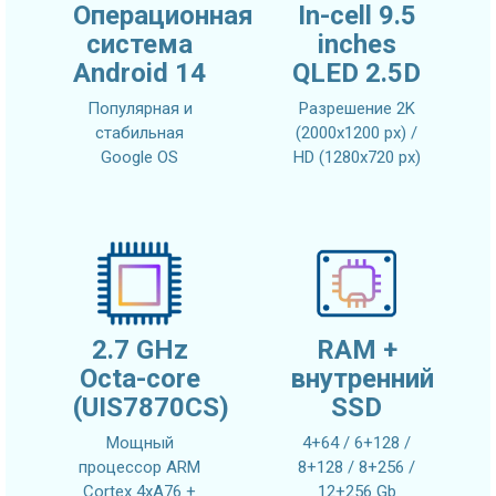
Операционная
In-cell 9.5
система
inches
Android 14
QLED 2.5D
Популярная и
Разрешение 2K
стабильная
(2000x1200 px) /
Google OS
HD (1280x720 px)
2.7 GHz
RAM +
Octa-core
внутренний
(UIS7870CS)
SSD
Мощный
4+64 / 6+128 /
процессор ARM
8+128 / 8+256 /
Cortex 4xA76 +
12+256 Gb