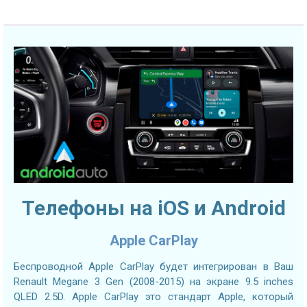
Телефоны на iOS и Android
Apple CarPlay
Беспроводной Apple CarPlay будет интегрирован в Ваш
Renault Megane 3 Gen (2008-2015) на экране 9.5 inches
QLED 2.5D. Apple CarPlay это стандарт Apple, который