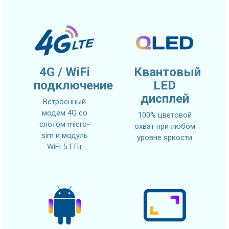
4G / WiFi
Квантовый
подключение
LED
дисплей
Встроенный
модем 4G со
100% цветовой
слотом micro-
охват при любом
sim и модуль
уровне яркости
WiFi 5 ГГц