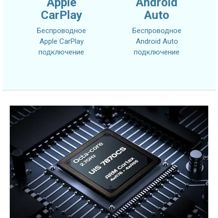
Apple
Android
CarPlay
Auto
Беспроводное
Беспроводное
Apple CarPlay
Android Auto
подключение
подключение