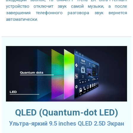
устройство отключит звук самой музыки, а после
завершения телефонного разговора звук вернется
автоматически.
QLED (Quantum-dot LED)
Ультра-яркий 9.5 inches QLED 2.5D Экран