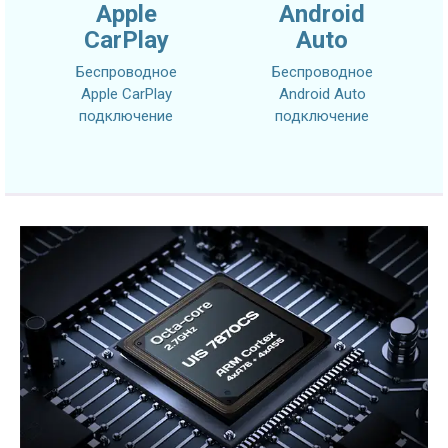
Apple
Android
CarPlay
Auto
Беспроводное
Беспроводное
Apple CarPlay
Android Auto
подключение
подключение