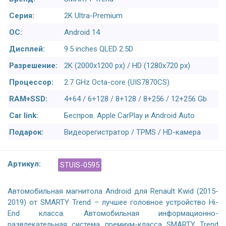
Серия:
2K Ultra-Premium
ОС:
Android 14
Дисплей:
9.5 inches QLED 2.5D
Разрешение:
2K (2000x1200 px) / HD (1280x720 px)
Процессор:
2.7 GHz Octa-core (UIS7870CS)
RAM+SSD:
4+64 / 6+128 / 8+128 / 8+256 / 12+256 Gb
Car link:
Беспров. Apple CarPlay и Android Auto
Подарок:
Видеорегистратор / TPMS / HD-камера
Артикул:
STUIS-0595
Автомобильная магнитола Android для Renault Kwid (2015-
2019) от SMARTY Trend – лучшее головное устройство Hi-
End класса. Автомобильная информационно-
развлекательная система премиум-класса SMARTY Trend