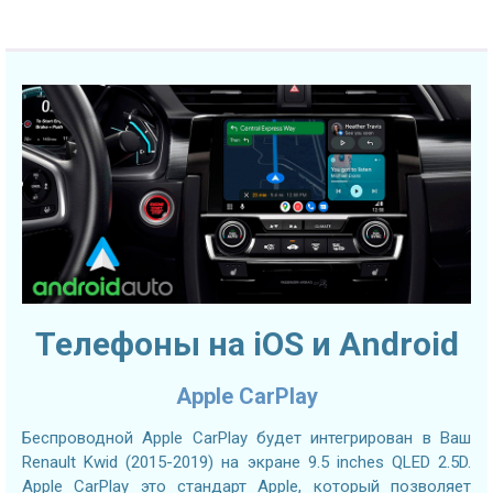
Телефоны на iOS и Android
Apple CarPlay
Беспроводной Apple CarPlay будет интегрирован в Ваш
Renault Kwid (2015-2019) на экране 9.5 inches QLED 2.5D.
Apple CarPlay это стандарт Apple, который позволяет