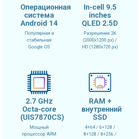
Операционная
In-cell 9.5
система
inches
Android 14
QLED 2.5D
Популярная и
Разрешение 2K
стабильная
(2000x1200 px) /
Google OS
HD (1280x720 px)
2.7 GHz
RAM +
Octa-core
внутренний
(UIS7870CS)
SSD
Мощный
4+64 / 6+128 /
процессор ARM
8+128 / 8+256 /