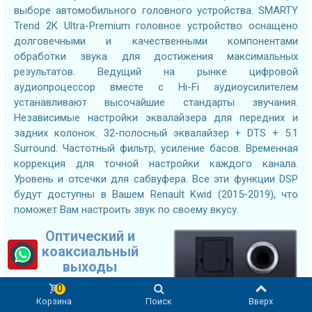
выборе автомобильного головного устройства. SMARTY
Trend 2K Ultra-Premium головное устройство оснащено
долговечными и качественными компонентами
обработки звука для достижения максимальных
результатов. Ведущий на рынке цифровой
аудиопроцессор вместе с Hi-Fi аудиоусилителем
устанавливают высочайшие стандарты звучания.
Независимые настройки эквалайзера для передних и
задних колонок. 32-полосный эквалайзер + DTS + 5.1
Surround. Частотный фильтр, усиление басов. Временная
коррекция для точной настройки каждого канала.
Уровень и отсечки для сабвуфера. Все эти функции DSP
будут доступны в Вашем Renault Kwid (2015-2019), что
поможет Вам настроить звук по своему вкусу.
Оптический и
коаксиальный
выходы
0
Подключайте DSP-усилители
Корзина
Поиск
Вверх
нового поколения с помощью оптического или