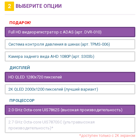
2
ВЫБЕРИТЕ ОПЦИИ
ПОДАРОК!
Full HD видеорегистратор с ADAS (арт. DVR-010)
Система контроля давления в шинах (арт. TPMS-006)
Камера заднего вида AHD 1080P (арт. S303b)
ДИСПЛЕЙ
HD QLED 1280x720 пикселей
2K QLED 2000х1200 пикселей (лучший вариант)
ПРОЦЕССОР
2.0 GHz Octa-core UIS7862S (высокая производительность)
2.7 GHz Octa-core UIS7870SC (ультравысокая
производительность)*
*доступен только с 2K экраном