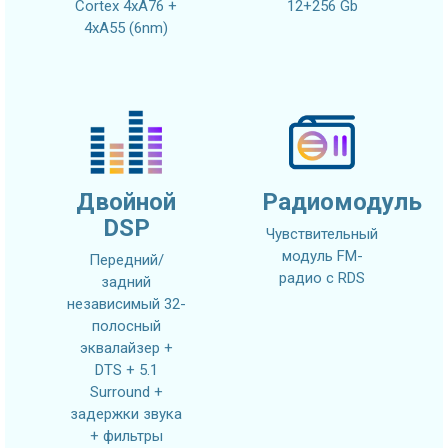
Cortex 4xA76 +
12+256 Gb
4xA55 (6nm)
Двойной
Радиомодуль
DSP
Чувствительный
модуль FM-
Передний/
радио с RDS
задний
независимый 32-
полосный
эквалайзер +
DTS + 5.1
Surround +
задержки звука
+ фильтры