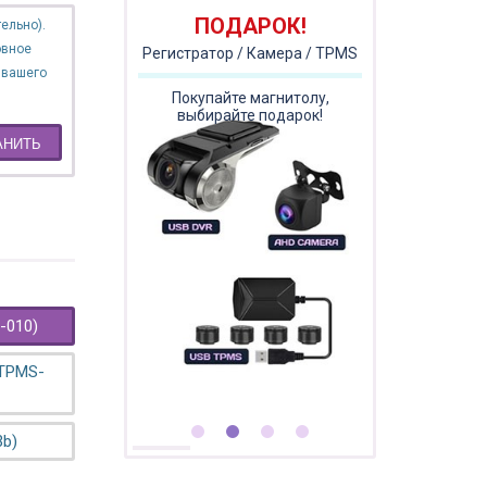
ПОДАРОК!
ельно).
овное
Регистратор / Камера / TPMS
 вашего
Покупайте магнитолу,
выбирайте подарок!
АНИТЬ
-010)
 TPMS-
3b)