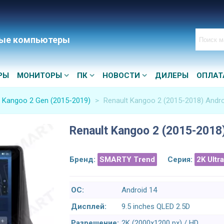
ые компьютеры
РЫ
МОНИТОРЫ
ПК
НОВОСТИ
ДИЛЕРЫ
ОПЛАТ
t Kangoo 2 Gen (2015-2019)
>
Renault Kangoo 2 (2015-2018) Andr
Renault Kangoo 2 (2015-2018
Бренд:
SMARTY Trend
Серия:
2K Ultr
ОС:
Android 14
Дисплей:
9.5 inches QLED 2.5D
Разрешение:
2K (2000x1200 px) / HD