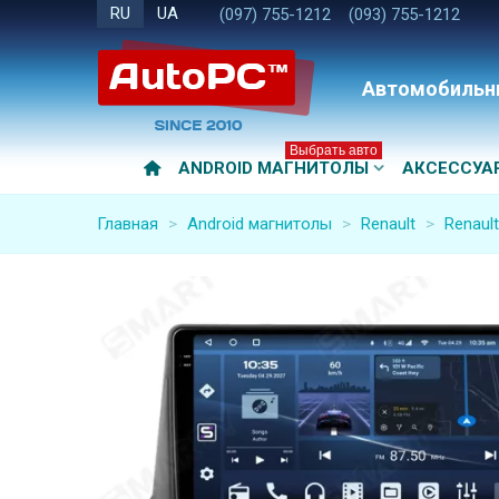
RU
UA
(097) 755-1212
(093) 755-1212
Автомобильн
Выбрать авто
ANDROID МАГНИТОЛЫ
АКСЕССУА
Главная
>
Android магнитолы
>
Renault
>
Renaul