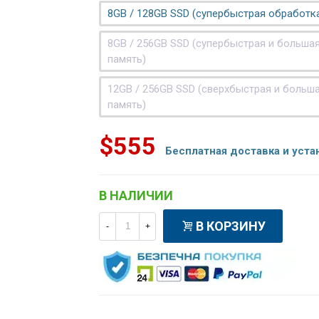
8GB / 128GB SSD (супербыстрая обработк
8GB / 256GB SSD (супербыстрая и больша
память)
12GB / 256GB SSD (сверхбыстрая и больш
память)
$555
Бесплатная доставка и уста
В НАЛИЧИИ
В КОРЗИНУ
-
+