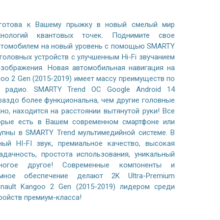
готова к Вашему прыжку в новый смелый мир
хнологий квантовых точек. Поднимите свое
автомобилем на новый уровень с помощью SMARTY
 головных устройств с улучшенным Hi-Fi звучанием
зображения. Новая автомобильная навигация на
goo 2 Gen (2015-2019) имеет массу преимуществ по
 радио. SMARTY Trend ОС Google Android 14
раздо более функциональна, чем другие головные
жно, находится на расстоянии вытянутой руки! Все
орые есть в Вашем современном смартфоне или
тупны в SMARTY Trend мультимедийной системе. В
ный HI-FI звук, премиальное качество, высокая
адачность, простота использования, уникальный
ногое другое! Современные компоненты и
ммное обеспечение делают 2K Ultra-Premium
nault Kangoo 2 Gen (2015-2019) лидером среди
ройств премиум-класса!