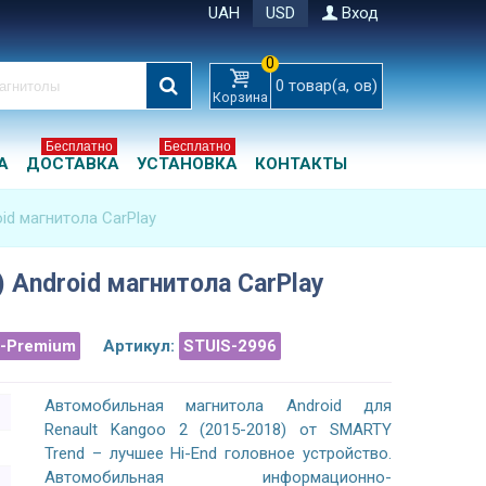
UAH
USD
Вход
0
0
товар(а, ов)
Корзина
Бесплатно
Бесплатно
А
ДОСТАВКА
УСТАНОВКА
КОНТАКТЫ
oid магнитола CarPlay
) Android магнитола CarPlay
a-Premium
Артикул:
STUIS-2996
Автомобильная магнитола Android для
Renault Kangoo 2 (2015-2018) от SMARTY
Trend – лучшее Hi-End головное устройство.
Автомобильная информационно-