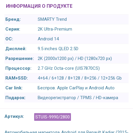
ИНФОРМАЦИЯ О ПРОДУКТЕ
Бренд:
SMARTY Trend
Серия:
2K Ultra-Premium
ОС:
Android 14
Дисплей:
9.5 inches QLED 2.5D
Разрешение:
2K (2000x1200 px) / HD (1280x720 px)
Процессор:
2.7 GHz Octa-core (UIS7870CS)
RAM+SSD:
4+64 / 6+128 / 8+128 / 8+256 / 12+256 Gb
Car link:
Беспров. Apple CarPlay и Android Auto
Подарок:
Видеорегистратор / TPMS / HD-камера
Артикул:
STUIS-9990/2800
Автомобильная магнитола Android для Renault Kadjar (2015-