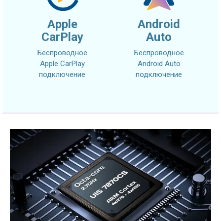
Apple
Android
CarPlay
Auto
Беспроводное
Беспроводное
Apple CarPlay
Android Auto
подключение
подключение