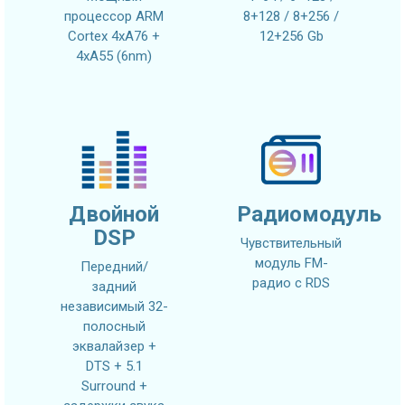
процессор ARM
8+128 / 8+256 /
Cortex 4xA76 +
12+256 Gb
4xA55 (6nm)
Двойной
Радиомодуль
DSP
Чувствительный
модуль FM-
Передний/
радио с RDS
задний
независимый 32-
полосный
эквалайзер +
DTS + 5.1
Surround +