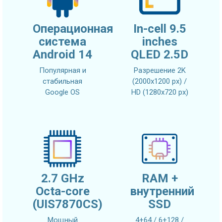
Операционная
In-cell 9.5
система
inches
Android 14
QLED 2.5D
Популярная и
Разрешение 2K
стабильная
(2000x1200 px) /
Google OS
HD (1280x720 px)
2.7 GHz
RAM +
Octa-core
внутренний
(UIS7870CS)
SSD
Мощный
4+64 / 6+128 /