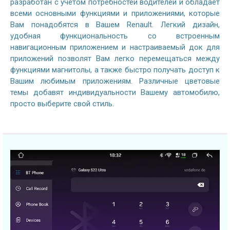
разработан с учетом потребностей водителей и обладает
всеми основными функциями и приложениями, которые
Вам понадобятся в Вашем Renault. Легкий дизайн,
удобная функциональность со встроенным
навигационным приложением и настраиваемый док для
приложений позволят Вам легко перемещаться между
функциями магнитолы, а также быстро получать доступ к
Вашим любимым приложениям. Различные цветовые
темы добавят индивидуальности Вашему автомобилю,
просто выберите свой стиль.