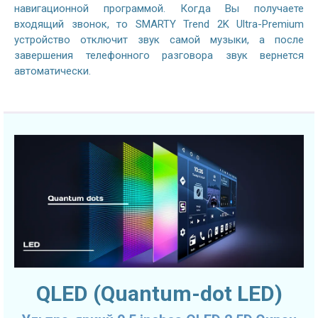
навигационной программой. Когда Вы получаете
входящий звонок, то SMARTY Trend 2K Ultra-Premium
устройство отключит звук самой музыки, а после
завершения телефонного разговора звук вернется
автоматически.
QLED (Quantum-dot LED)