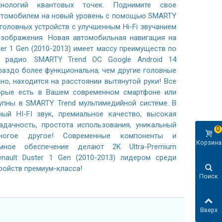
хнологий квантовых точек. Поднимите свое
автомобилем на новый уровень с помощью SMARTY
 головных устройств с улучшенным Hi-Fi звучанием
зображения. Новая автомобильная навигация на
ter 1 Gen (2010-2013) имеет массу преимуществ по
 радио. SMARTY Trend ОС Google Android 14
раздо более функциональна, чем другие головные
жно, находится на расстоянии вытянутой руки! Все
орые есть в Вашем современном смартфоне или
тупны в SMARTY Trend мультимедийной системе. В
ный HI-FI звук, премиальное качество, высокая
адачность, простота использования, уникальный
0
ногое другое! Современные компоненты и
Корзина
ммное обеспечение делают 2K Ultra-Premium
nault Duster 1 Gen (2010-2013) лидером среди
ройств премиум-класса!
Поиск
Вверх