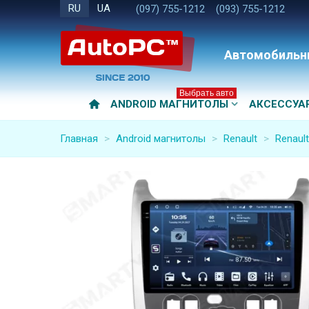
RU
UA
(097) 755-1212
(093) 755-1212
Автомобильн
Выбрать авто
ANDROID МАГНИТОЛЫ
АКСЕССУА
Главная
>
Android магнитолы
>
Renault
>
Renault