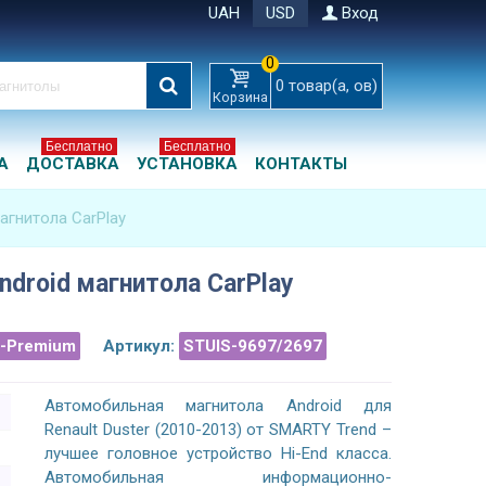
UAH
USD
Вход
0
0
товар(а, ов)
Корзина
Бесплатно
Бесплатно
А
ДОСТАВКА
УСТАНОВКА
КОНТАКТЫ
магнитола CarPlay
Android магнитола CarPlay
a-Premium
Артикул:
STUIS-9697/2697
Автомобильная магнитола Android для
Renault Duster (2010-2013) от SMARTY Trend –
лучшее головное устройство Hi-End класса.
Автомобильная информационно-