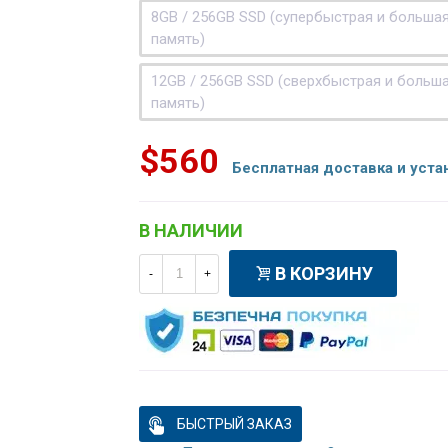
8GB / 256GB SSD (супербыстрая и больша
память)
12GB / 256GB SSD (сверхбыстрая и больш
память)
$560
Бесплатная доставка и уста
В НАЛИЧИИ
В КОРЗИНУ
-
+
БЫСТРЫЙ ЗАКАЗ