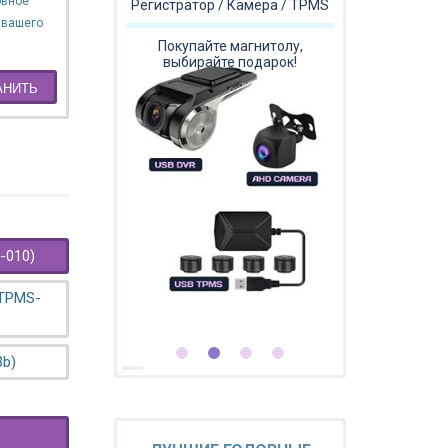
овное
Регистратор / Камера / TPMS
 вашего
Покупайте магнитолу,
выбирайте подарок!
АНИТЬ
-010)
 TPMS-
3b)