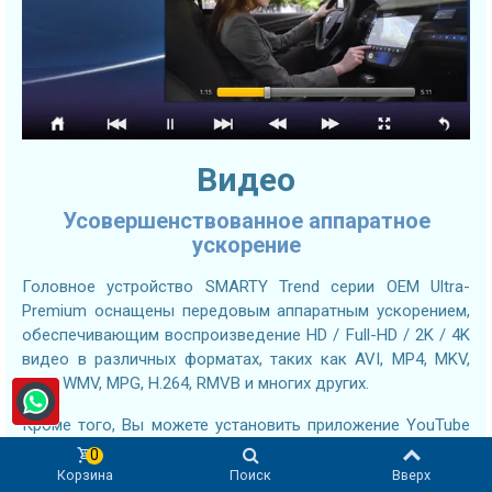
Видео
Усовершенствованное аппаратное
ускорение
Головное устройство SMARTY Trend серии OEM Ultra-
Premium оснащены передовым аппаратным ускорением,
обеспечивающим воспроизведение HD / Full-HD / 2K / 4K
видео в различных форматах, таких как AVI, MP4, MKV,
MOV, WMV, MPG, H.264, RMVB и многих других.
Кроме того, Вы можете установить приложение YouTube
или любой другой сторонний видеоплеер по Вашему
0
выбору из Google Play Store, что расширит Ваши
Корзина
Поиск
Вверх