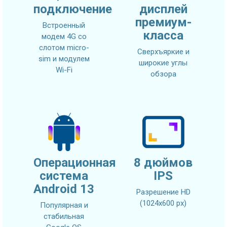
подключение
дисплей
премиум-
Встроенный
класса
модем 4G со
слотом micro-
Сверхъяркие и
sim и модулем
широкие углы
Wi-Fi
обзора
Операционная
8 дюймов
система
IPS
Android 13
Разрешение HD
(1024х600 px)
Популярная и
стабильная