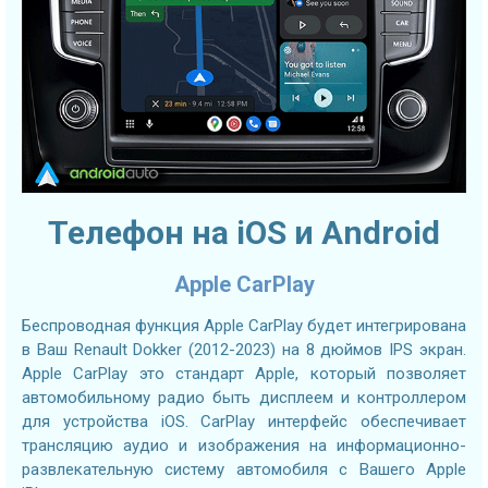
Телефон на iOS и Android
Apple CarPlay
Беспроводная функция Apple CarPlay будет интегрирована
в Ваш Renault Dokker (2012-2023) на 8 дюймов IPS экран.
Apple CarPlay это стандарт Apple, который позволяет
автомобильному радио быть дисплеем и контроллером
для устройства iOS. CarPlay интерфейс обеспечивает
трансляцию аудио и изображения на информационно-
развлекательную систему автомобиля с Вашего Apple