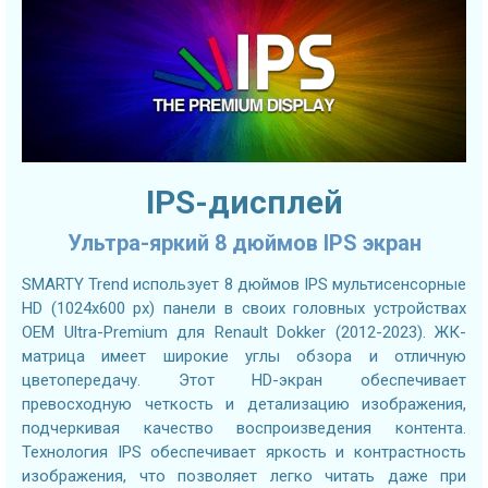
IPS-дисплей
Ультра-яркий 8 дюймов IPS экран
SMARTY Trend использует 8 дюймов IPS мультисенсорные
HD (1024х600 px) панели в своих головных устройствах
OEM Ultra-Premium для Renault Dokker (2012-2023). ЖК-
матрица имеет широкие углы обзора и отличную
цветопередачу. Этот HD-экран обеспечивает
превосходную четкость и детализацию изображения,
подчеркивая качество воспроизведения контента.
Технология IPS обеспечивает яркость и контрастность
изображения, что позволяет легко читать даже при