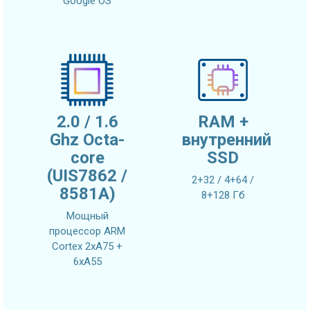
Google OS
2.0 / 1.6
RAM +
Ghz Octa-
внутренний
core
SSD
(UIS7862 /
2+32 / 4+64 /
8581A)
8+128 Гб
Мощный
процессор ARM
Cortex 2xA75 +
6xA55