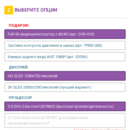
2
ВЫБЕРИТЕ ОПЦИИ
ПОДАРОК!
Full HD видеорегистратор с ADAS (арт. DVR-010)
Система контроля давления в шинах (арт. TPMS-006)
Камера заднего вида AHD 1080P (арт. S303b)
ДИСПЛЕЙ
HD QLED 1280x720 пикселей
2K QLED 2000х1200 пикселей (лучший вариант)
ПРОЦЕССОР
2.0 GHz Octa-core UIS7862S (высокая производительность)
2.7 GHz Octa-core UIS7870SC (ультравысокая
производительность)*