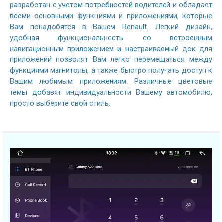
разработан с учетом потребностей водителей и обладает
всеми основными функциями и приложениями, которые
Вам понадобятся в Вашем Renault. Легкий дизайн,
удобная функциональность со встроенным
навигационным приложением и настраиваемый док для
приложений позволят Вам легко перемещаться между
функциями магнитолы, а также быстро получать доступ к
Вашим любимым приложениям. Различные цветовые
темы добавят индивидуальности Вашему автомобилю,
просто выберите свой стиль.