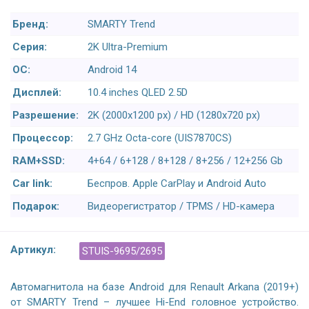
Бренд:
SMARTY Trend
Серия:
2K Ultra-Premium
ОС:
Android 14
Дисплей:
10.4 inches QLED 2.5D
Разрешение:
2K (2000x1200 px) / HD (1280x720 px)
Процессор:
2.7 GHz Octa-core (UIS7870CS)
RAM+SSD:
4+64 / 6+128 / 8+128 / 8+256 / 12+256 Gb
Car link:
Беспров. Apple CarPlay и Android Auto
Подарок:
Видеорегистратор / TPMS / HD-камера
Артикул:
STUIS-9695/2695
Автомагнитола на базе Android для Renault Arkana (2019+)
от SMARTY Trend – лучшее Hi-End головное устройство.