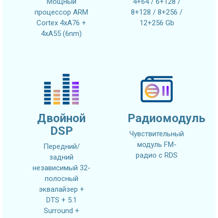
Мощный
4+64 / 6+128 /
процессор ARM
8+128 / 8+256 /
Cortex 4xA76 +
12+256 Gb
4xA55 (6nm)
Двойной
Радиомодуль
DSP
Чувствительный
модуль FM-
Передний/
радио с RDS
задний
независимый 32-
полосный
эквалайзер +
DTS + 5.1
Surround +