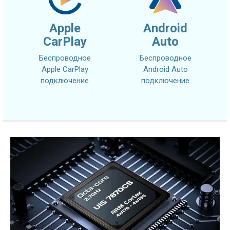
Apple
Android
CarPlay
Auto
Беспроводное
Беспроводное
Apple CarPlay
Android Auto
подключение
подключение