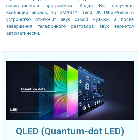
навигационной программой. Когда Вы получаете
входящий звонок, то SMARTY Trend 2K Ultra-Premium
устройство отключит звук самой музыки, а после
завершения телефонного разговора звук вернется
автоматически.
QLED (Quantum-dot LED)