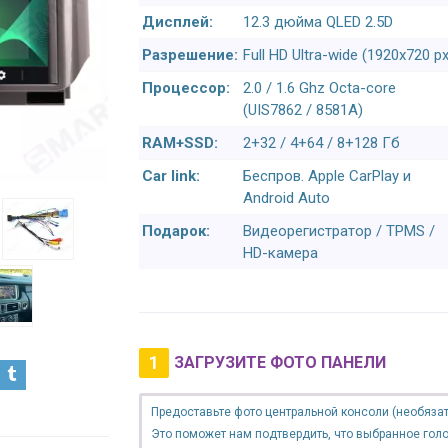
Дисплей:
12.3 дюйма QLED 2.5D
Разрешение:
Full HD Ultra-wide (1920x720 px
Процессор:
2.0 / 1.6 Ghz Octa-core
(UIS7862 / 8581A)
RAM+SSD:
2+32 / 4+64 / 8+128 Гб
Car link:
Беспров. Apple CarPlay и
Android Auto
Подарок:
Видеорегистратор / TPMS /
HD-камера
1
ЗАГРУЗИТЕ ФОТО ПАНЕЛИ
Предоставьте фото центральной консоли (необязат
Это поможет нам подтвердить, что выбранное гол