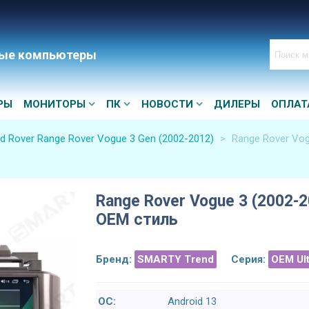
ые компьютеры
РЫ
МОНИТОРЫ
ПК
НОВОСТИ
ДИЛЕРЫ
ОПЛАТ
d Rover Range Rover Vogue 3 Gen (2002-2012)
>
Range Rover Vog
Range Rover Vogue 3 (2002-2
OEM стиль
Бренд:
SMARTY Trend
Серия:
OEM Ul
ОС:
Android 13