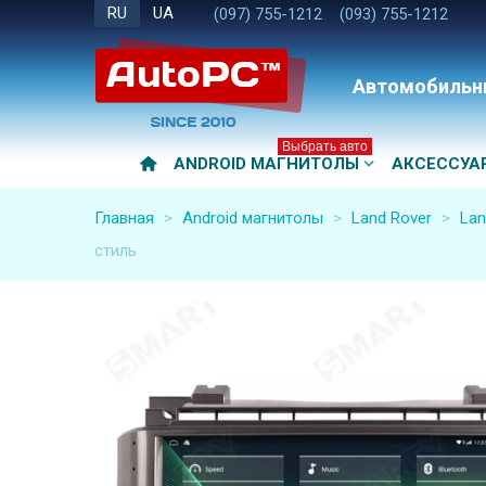
RU
UA
(097) 755-1212
(093) 755-1212
Автомобильн
Выбрать авто
ANDROID МАГНИТОЛЫ
АКСЕССУА
Главная
>
Android магнитолы
>
Land Rover
>
Lan
стиль