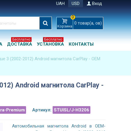
UAH
USD
Вход
0
0
товар(а, ов)
Корзина
Бесплатно
Бесплатно
А
ДОСТАВКА
УСТАНОВКА
КОНТАКТЫ
ue 3 (2002-2012) Android магнитола CarPlay - OEM
012) Android магнитола CarPlay -
tra-Premium
Артикул:
STUISL/J-H3206
Автомобильная магнитола Android в OEM-