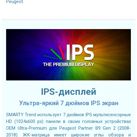
Peugeot.
IPS-дисплей
Ультра-яркий 7 дюймов IPS экран
SMARTY Trend использует 7 дюймов IPS мультисенсорные
HD (1024х600 px) панели в своих головных устройствах
OEM Ultra-Premium для Peugeot Partner B9 Gen 2 (2008-
2018). ЖК-матрица имеет широкие углы обзора и