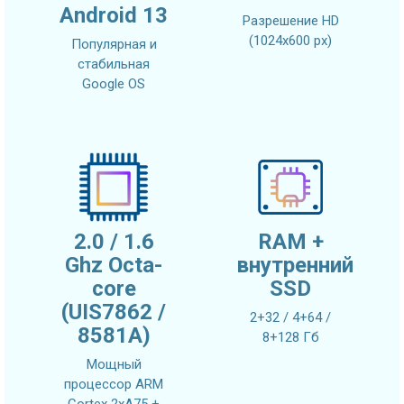
Android 13
Разрешение HD
(1024х600 px)
Популярная и
стабильная
Google OS
2.0 / 1.6
RAM +
Ghz Octa-
внутренний
core
SSD
(UIS7862 /
2+32 / 4+64 /
8581A)
8+128 Гб
Мощный
процессор ARM
Cortex 2xA75 +