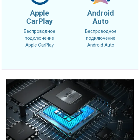
Apple
Android
CarPlay
Auto
Беспроводное
Беспроводное
подключение
подключение
Apple CarPlay
Android Auto