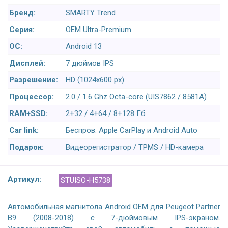
Бренд:
SMARTY Trend
Серия:
OEM Ultra-Premium
ОС:
Android 13
Дисплей:
7 дюймов IPS
Разрешение:
HD (1024х600 px)
Процессор:
2.0 / 1.6 Ghz Octa-core (UIS7862 / 8581A)
RAM+SSD:
2+32 / 4+64 / 8+128 Гб
Car link:
Беспров. Apple CarPlay и Android Auto
Подарок:
Видеорегистратор / TPMS / HD-камера
Артикул:
STUISO-H5738
Автомобильная магнитола Android OEM для Peugeot Partner
B9 (2008-2018) с 7-дюймовым IPS-экраном.