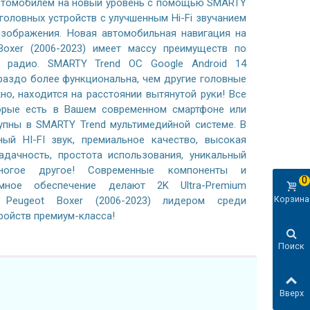
автомобилем на новый уровень с помощью SMARTY
 головных устройств с улучшенным Hi-Fi звучанием
зображения. Новая автомобильная навигация на
Boxer (2006-2023) имеет массу преимуществ по
 радио. SMARTY Trend ОС Google Android 14
раздо более функциональна, чем другие головные
жно, находится на расстоянии вытянутой руки! Все
орые есть в Вашем современном смартфоне или
тупны в SMARTY Trend мультимедийной системе. В
ный HI-FI звук, премиальное качество, высокая
адачность, простота использования, уникальный
ногое другое! Современные компоненты и
0
ммное обеспечение делают 2K Ultra-Premium
Корзина
 Peugeot Boxer (2006-2023) лидером среди
ройств премиум-класса!
Поиск
Вверх