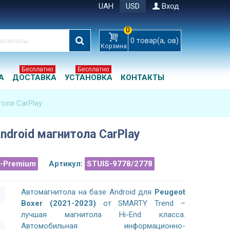
UAH
USD
Вход
0
0
товар(а, ов)
Корзина
Бесплатно
Бесплатно
А
ДОСТАВКА
УСТАНОВКА
КОНТАКТЫ
тола CarPlay
ndroid магнитола CarPlay
a-Premium
Артикул:
STUIS-9778/2778
Автомагнитола на базе Android для
Peugeot
Boxer (2021-2023)
от SMARTY Trend –
лучшая магнитола Hi-End класса.
Автомобильная информационно-