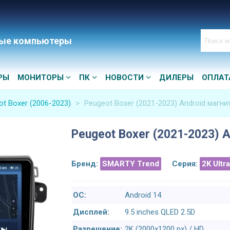
ые компьютеры
РЫ
МОНИТОРЫ
ПК
НОВОСТИ
ДИЛЕРЫ
ОПЛАТ
ot Boxer (2006-2023)
>
Peugeot Boxer (2021-2023) Android магни
Peugeot Boxer (2021-2023) A
Бренд:
SMARTY Trend
Серия:
2K Ultr
ОС:
Android 14
Дисплей:
9.5 inches QLED 2.5D
Разрешение:
2K (2000x1200 px) / HD