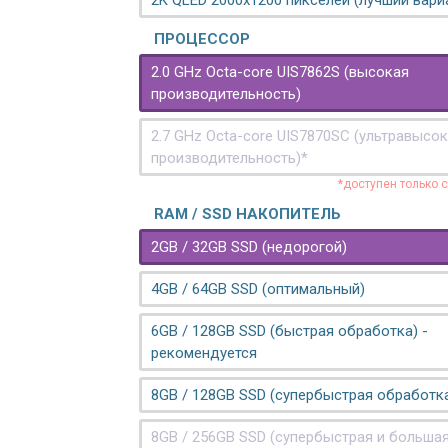
2K QLED 2000х1200 пикселей (лучший вари
ПРОЦЕССОР
2.0 GHz Octa-core UIS7862S (высокая
производительность)
2.7 GHz Octa-core UIS7870SC (ультравысо
производительность)*
*доступен только 
RAM / SSD НАКОПИТЕЛЬ
2GB / 32GB SSD (недорогой)
4GB / 64GB SSD (оптимальный)
6GB / 128GB SSD (быстрая обработка) -
рекомендуется
8GB / 128GB SSD (супербыстрая обработк
8GB / 256GB SSD (супербыстрая и больша