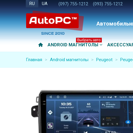
RU
UA
(097) 755-1212
(093) 755-1212
Автомобильн
Выбрать авто
ANDROID МАГНИТОЛЫ
АКСЕССУА
Главная
>
Android магнитолы
>
Peugeot
>
Peuge