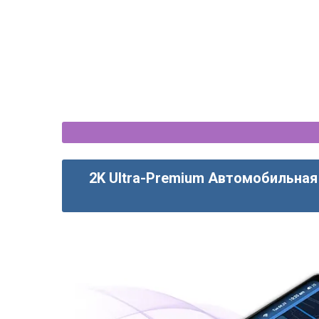
CarPlay - OEM стиль
CarPlay - 12.3 
2K Ultra-Premium Автомобильная