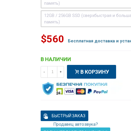
память)
12GB / 256GB SSD (сверхбыстрая и больш
память)
$560
Бесплатная доставка и уста
В НАЛИЧИИ
В КОРЗИНУ
-
+
БЫСТРЫЙ ЗАКАЗ
Продавец автозвука?