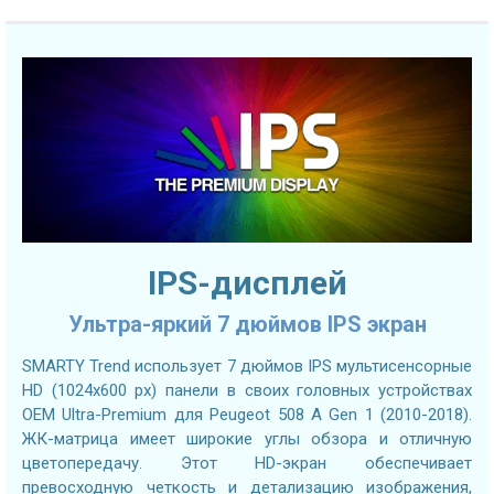
IPS-дисплей
Ультра-яркий 7 дюймов IPS экран
SMARTY Trend использует 7 дюймов IPS мультисенсорные
HD (1024х600 px) панели в своих головных устройствах
OEM Ultra-Premium для Peugeot 508 A Gen 1 (2010-2018).
ЖК-матрица имеет широкие углы обзора и отличную
цветопередачу. Этот HD-экран обеспечивает
превосходную четкость и детализацию изображения,