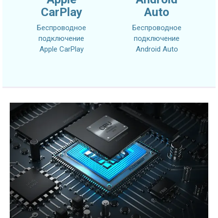
CarPlay
Auto
Беспроводное
Беспроводное
подключение
подключение
Apple CarPlay
Android Auto