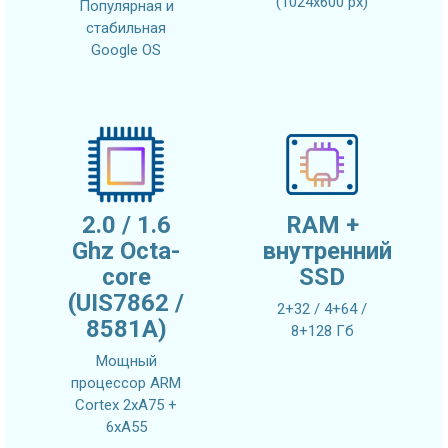
(1024х600 px)
Популярная и
стабильная
Google OS
2.0 / 1.6
RAM +
Ghz Octa-
внутренний
core
SSD
(UIS7862 /
2+32 / 4+64 /
8581A)
8+128 Гб
Мощный
процессор ARM
Cortex 2xA75 +
6xA55