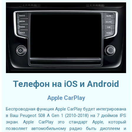
Телефон на iOS и Android
Apple CarPlay
Беспроводная функция Apple CarPlay будет интегрирована
в Ваш Peugeot 508 A Gen 1 (2010-2018) на 7 дюймов IPS
экран. Apple CarPlay это стандарт Apple, который
позволяет автомобильному радио быть дисплеем и