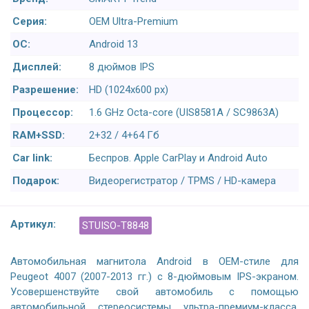
Серия:
OEM Ultra-Premium
ОС:
Android 13
Дисплей:
8 дюймов IPS
Разрешение:
HD (1024х600 px)
Процессор:
1.6 GHz Octa-core (UIS8581A / SC9863A)
RAM+SSD:
2+32 / 4+64 Гб
Car link:
Беспров. Apple CarPlay и Android Auto
Подарок:
Видеорегистратор / TPMS / HD-камера
Артикул:
STUISO-T8848
Автомобильная магнитола Android в OEM-стиле для
Peugeot 4007 (2007-2013 гг.) с 8-дюймовым IPS-экраном.
Усовершенствуйте свой автомобиль с помощью
автомобильной стереосистемы ультра-премиум-класса,