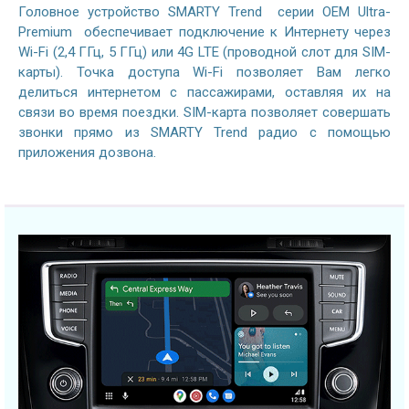
Головное устройство SMARTY Trend серии OEM Ultra-
Premium обеспечивает подключение к Интернету через
Wi-Fi (2,4 ГГц, 5 ГГц) или 4G LTE (проводной слот для SIM-
карты). Точка доступа Wi-Fi позволяет Вам легко
делиться интернетом с пассажирами, оставляя их на
связи во время поездки. SIM-карта позволяет совершать
звонки прямо из SMARTY Trend радио с помощью
приложения дозвона.