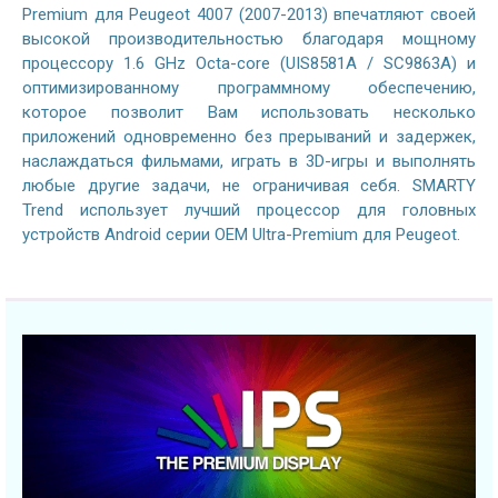
Premium для Peugeot 4007 (2007-2013) впечатляют своей
высокой производительностью благодаря мощному
процессору 1.6 GHz Octa-core (UIS8581A / SC9863A) и
оптимизированному программному обеспечению,
которое позволит Вам использовать несколько
приложений одновременно без прерываний и задержек,
наслаждаться фильмами, играть в 3D-игры и выполнять
любые другие задачи, не ограничивая себя. SMARTY
Trend использует лучший процессор для головных
устройств Android серии OEM Ultra-Premium для Peugeot.