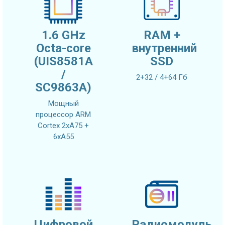
1.6 GHz
RAM +
Octa-core
внутренний
(UIS8581A
SSD
/
2+32 / 4+64 Гб
SC9863A)
Мощный
процессор ARM
Cortex 2xA75 +
6xA55
Цифровой
Радиомодуль