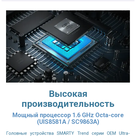
Высокая
производительность
Мощный процессор 1.6 GHz Octa-core
(UIS8581A / SC9863A)
Головные устройства SMARTY Trend серии OEM Ultra-