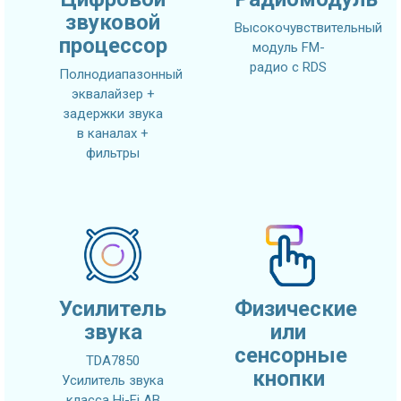
звуковой
Высокочувствительный
процессор
модуль FM-
радио с RDS
Полнодиапазонный
эквалайзер +
задержки звука
в каналах +
фильтры
Усилитель
Физические
звука
или
сенсорные
TDA7850
кнопки
Усилитель звука
класса Hi-Fi AB