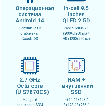
Операционная
In-cell 9.5
система
inches
Android 14
QLED 2.5D
Популярная и
Разрешение 2K
стабильная
(2000x1200 px) /
Google OS
HD (1280x720 px)
2.7 GHz
RAM +
Octa-core
внутренний
(UIS7870CS)
SSD
Мощный
4+64 / 6+128 /
процессор ARM
8+128 / 8+256 /