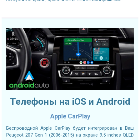
Телефоны на iOS и Android
Apple CarPlay
Беспроводной Apple CarPlay будет интегрирован в Ваш
Peugeot 207 Gen 1 (2006-2015) на экране 9.5 inches QLED