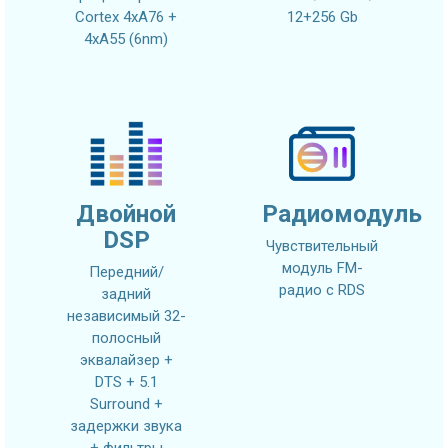
Cortex 4xA76 +
12+256 Gb
4xA55 (6nm)
Двойной
Радиомодуль
DSP
Чувствительный
модуль FM-
Передний/
радио с RDS
задний
независимый 32-
полосный
эквалайзер +
DTS + 5.1
Surround +
задержки звука