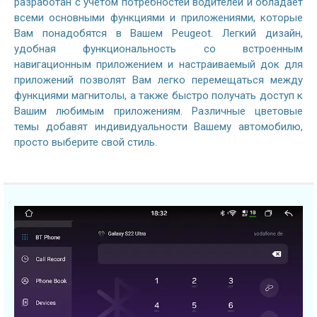
разработан с учетом потребностей водителей и обладает
всеми основными функциями и приложениями, которые
Вам понадобятся в Вашем Peugeot. Легкий дизайн,
удобная функциональность со встроенным
навигационным приложением и настраиваемый док для
приложений позволят Вам легко перемещаться между
функциями магнитолы, а также быстро получать доступ к
Вашим любимым приложениям. Различные цветовые
темы добавят индивидуальности Вашему автомобилю,
просто выберите свой стиль.