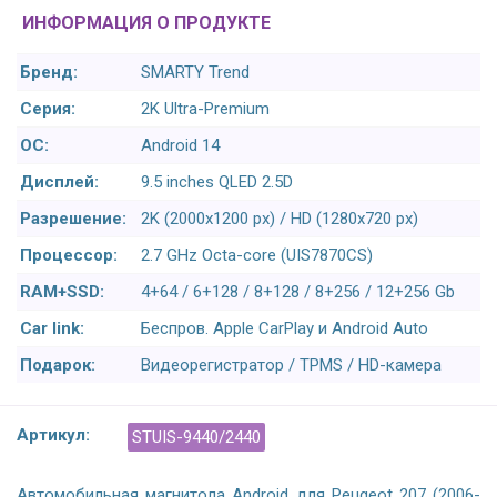
ИНФОРМАЦИЯ О ПРОДУКТЕ
Бренд:
SMARTY Trend
Серия:
2K Ultra-Premium
ОС:
Android 14
Дисплей:
9.5 inches QLED 2.5D
Разрешение:
2K (2000x1200 px) / HD (1280x720 px)
Процессор:
2.7 GHz Octa-core (UIS7870CS)
RAM+SSD:
4+64 / 6+128 / 8+128 / 8+256 / 12+256 Gb
Car link:
Беспров. Apple CarPlay и Android Auto
Подарок:
Видеорегистратор / TPMS / HD-камера
Артикул:
STUIS-9440/2440
Автомобильная магнитола Android для Peugeot 207 (2006-