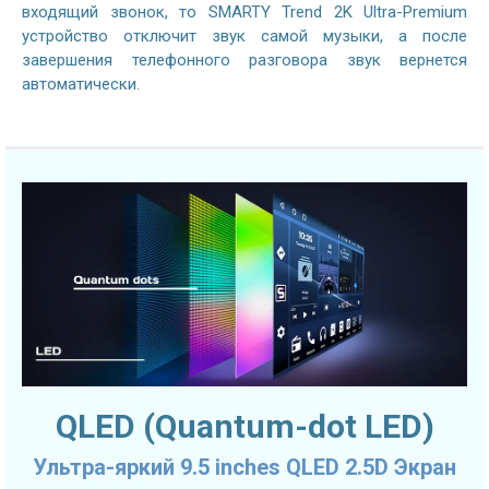
входящий звонок, то SMARTY Trend 2K Ultra-Premium
устройство отключит звук самой музыки, а после
завершения телефонного разговора звук вернется
автоматически.
QLED (Quantum-dot LED)
Ультра-яркий 9.5 inches QLED 2.5D Экран