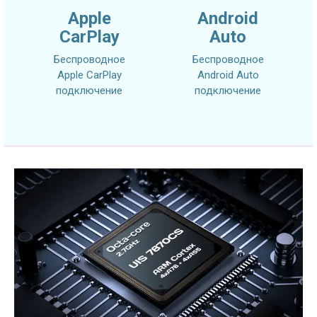
Apple
Android
CarPlay
Auto
Беспроводное
Беспроводное
Apple CarPlay
Android Auto
подключение
подключение