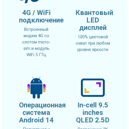
4G / WiFi
Квантовый
подключение
LED
дисплей
Встроенный
модем 4G со
100% цветовой
слотом micro-
охват при любом
sim и модуль
уровне яркости
WiFi 5 ГГц
Операционная
In-cell 9.5
система
inches
Android 14
QLED 2.5D