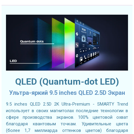
QLED (Quantum-dot LED)
Ультра-яркий 9.5 inches QLED 2.5D Экран
9.5 inches QLED 2.5D 2K Ultra-Premium - SMARTY Trend
использует в своих магнитолах последние технологии в
сфере производства экранов. 100% цветовой охват
благодаря квантовым точкам. Удивительные цвета
(более 1,7 миллиарда оттенков цветов) благодаря