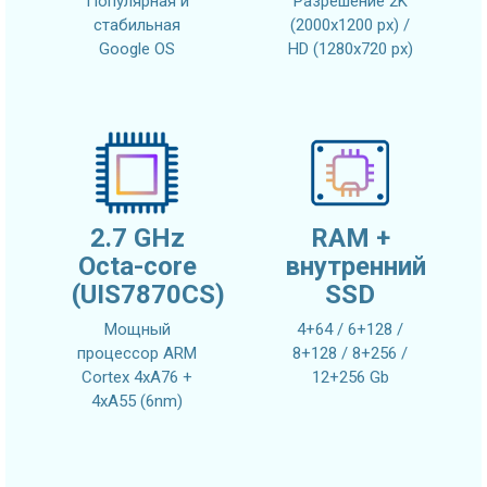
Популярная и
Разрешение 2K
стабильная
(2000x1200 px) /
Google OS
HD (1280x720 px)
2.7 GHz
RAM +
Octa-core
внутренний
(UIS7870CS)
SSD
Мощный
4+64 / 6+128 /
процессор ARM
8+128 / 8+256 /
Cortex 4xA76 +
12+256 Gb
4xA55 (6nm)