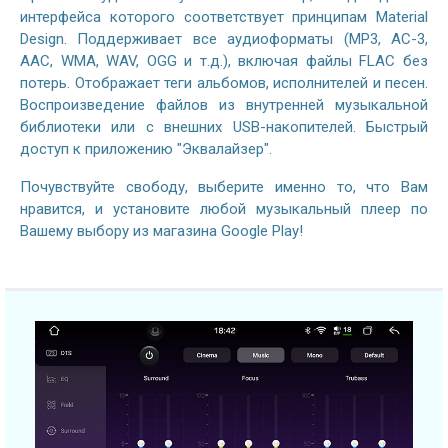
интерфейса которого соответствует принципам Material
Design. Поддерживает все аудиоформаты (MP3, AC-3,
AAC, WMA, WAV, OGG и т.д.), включая файлы FLAC без
потерь. Отображает теги альбомов, исполнителей и песен.
Воспроизведение файлов из внутренней музыкальной
библиотеки или с внешних USB-накопителей. Быстрый
доступ к приложению "Эквалайзер".
Почувствуйте свободу, выберите именно то, что Вам
нравится, и установите любой музыкальный плеер по
Вашему выбору из магазина Google Play!