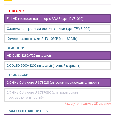
ПОДАРОК!
Full HD видеорегистратор с ADAS (арт. DVR-010)
Система контроля давления в шинах (арт. TPMS-006)
Камера заднего вида AHD 1080P (арт. S303b)
ДИСПЛЕЙ
HD QLED 1280x720 пикселей
2K QLED 2000х1200 пикселей (лучший вариант)
ПРОЦЕССОР
2.0 GHz Octa-core UIS7862S (высокая производительность)
2.7 GHz Octa-core UIS7870SC (ультравысокая
производительность)*
*доступен только с 2K экраном
RAM / SSD НАКОПИТЕЛЬ