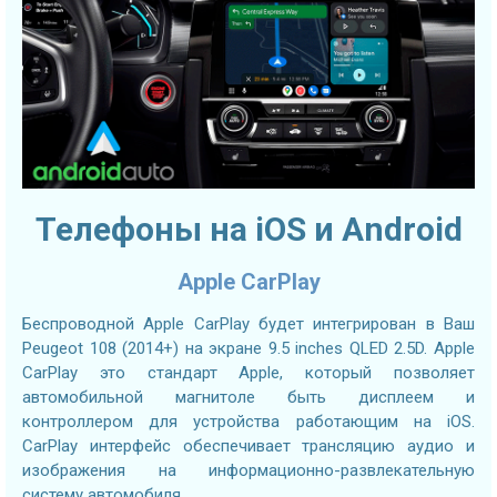
Телефоны на iOS и Android
Apple CarPlay
Беспроводной Apple CarPlay будет интегрирован в Ваш
Peugeot 108 (2014+) на экране 9.5 inches QLED 2.5D. Apple
CarPlay это стандарт Apple, который позволяет
автомобильной магнитоле быть дисплеем и
контроллером для устройства работающим на iOS.
CarPlay интерфейс обеспечивает трансляцию аудио и
изображения на информационно-развлекательную
систему автомобиля.