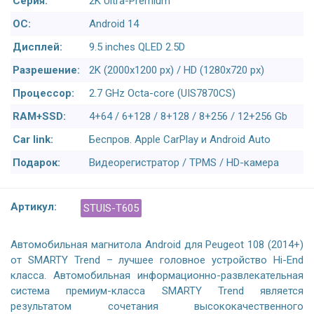
Серия:
2K Ultra-Premium
ОС:
Android 14
Дисплей:
9.5 inches QLED 2.5D
Разрешение:
2K (2000x1200 px) / HD (1280x720 px)
Процессор:
2.7 GHz Octa-core (UIS7870CS)
RAM+SSD:
4+64 / 6+128 / 8+128 / 8+256 / 12+256 Gb
Car link:
Беспров. Apple CarPlay и Android Auto
Подарок:
Видеорегистратор / TPMS / HD-камера
Артикул:
STUIS-T605
Автомобильная магнитола Android для Peugeot 108 (2014+)
от SMARTY Trend – лучшее головное устройство Hi-End
класса. Автомобильная информационно-развлекательная
система премиум-класса SMARTY Trend является
результатом сочетания высококачественного