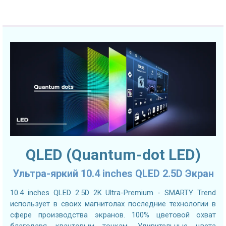
QLED (Quantum-dot LED)
Ультра-яркий 10.4 inches QLED 2.5D Экран
10.4 inches QLED 2.5D 2K Ultra-Premium - SMARTY Trend
использует в своих магнитолах последние технологии в
сфере производства экранов. 100% цветовой охват
благодаря квантовым точкам. Удивительные цвета