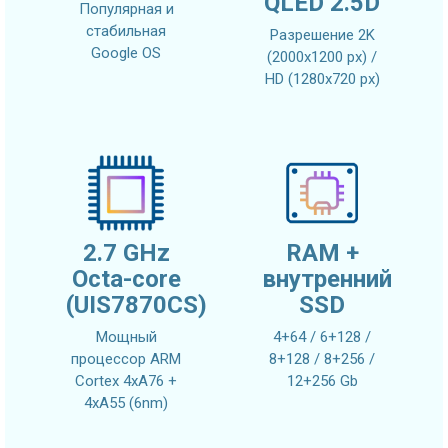
QLED 2.5D
Популярная и
стабильная
Разрешение 2K
Google OS
(2000x1200 px) /
HD (1280x720 px)
2.7 GHz
RAM +
Octa-core
внутренний
(UIS7870CS)
SSD
Мощный
4+64 / 6+128 /
процессор ARM
8+128 / 8+256 /
Cortex 4xA76 +
12+256 Gb
4xA55 (6nm)