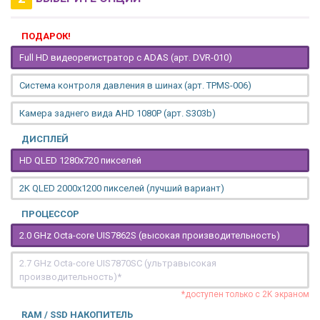
ПОДАРОК!
Full HD видеорегистратор с ADAS (арт. DVR-010)
Система контроля давления в шинах (арт. TPMS-006)
Камера заднего вида AHD 1080P (арт. S303b)
ДИСПЛЕЙ
HD QLED 1280x720 пикселей
2K QLED 2000х1200 пикселей (лучший вариант)
ПРОЦЕССОР
2.0 GHz Octa-core UIS7862S (высокая производительность)
2.7 GHz Octa-core UIS7870SC (ультравысокая
производительность)*
*доступен только с 2K экраном
RAM / SSD НАКОПИТЕЛЬ