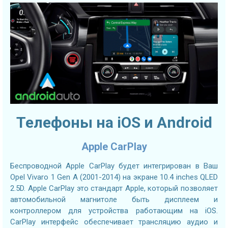
Телефоны на iOS и Android
Apple CarPlay
Беспроводной Apple CarPlay будет интегрирован в Ваш
Opel Vivaro 1 Gen A (2001-2014) на экране 10.4 inches QLED
2.5D. Apple CarPlay это стандарт Apple, который позволяет
автомобильной магнитоле быть дисплеем и
контроллером для устройства работающим на iOS.
CarPlay интерфейс обеспечивает трансляцию аудио и