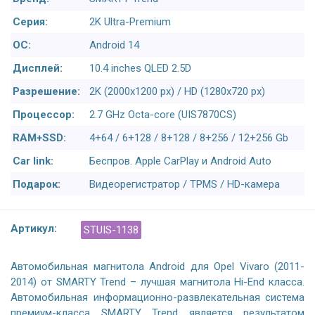
Серия:
2K Ultra-Premium
ОС:
Android 14
Дисплей:
10.4 inches QLED 2.5D
Разрешение:
2K (2000x1200 px) / HD (1280x720 px)
Процессор:
2.7 GHz Octa-core (UIS7870CS)
RAM+SSD:
4+64 / 6+128 / 8+128 / 8+256 / 12+256 Gb
Car link:
Беспров. Apple CarPlay и Android Auto
Подарок:
Видеорегистратор / TPMS / HD-камера
Артикул:
STUIS-1138
Автомобильная магнитола Android для Opel Vivaro (2011-
2014) от SMARTY Trend – лучшая магнитола Hi-End класса.
Автомобильная информационно-развлекательная система
премиум-класса SMARTY Trend является результатом