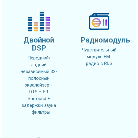
Двойной
Радиомодуль
DSP
Чувствительный
модуль FM-
Передний/
радио с RDS
задний
независимый 32-
полосный
эквалайзер +
DTS + 5.1
Surround +
задержки звука
+ фильтры