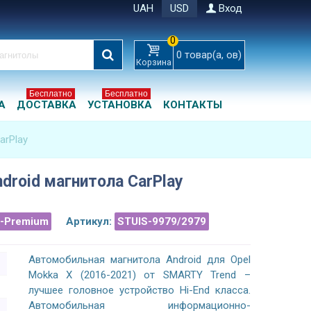
UAH
USD
Вход
0
0
товар(а, ов)
Корзина
Бесплатно
Бесплатно
А
ДОСТАВКА
УСТАНОВКА
КОНТАКТЫ
arPlay
ndroid магнитола CarPlay
a-Premium
Артикул:
STUIS-9979/2979
Автомобильная магнитола Android для Opel
Mokka X (2016-2021) от SMARTY Trend –
лучшее головное устройство Hi-End класса.
Автомобильная информационно-