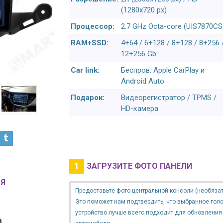
(1280x720 px)
Процессор:
2.7 GHz Octa-core (UIS7870CS
RAM+SSD:
4+64 / 6+128 / 8+128 / 8+256 
12+256 Gb
Car link:
Беспров. Apple CarPlay и
Android Auto
Подарок:
Видеорегистратор / TPMS /
HD-камера
1
ЗАГРУЗИТЕ ФОТО ПАНЕЛИ
Я
Предоставьте фото центральной консоли (необязат
Это поможет нам подтвердить, что выбранное гол
устройство лучше всего подходит для обновления