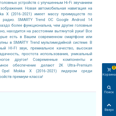
 головных устройств с улучшенным Hi-Fi звучанием
зображения. Новая автомобильная навигация на
ka X (2016-2021) имеет массу преимуществ по
 радио. SMARTY Trend ОС Google Android 14
раздо более функциональна, чем другие головные
жно, находится на расстоянии вытянутой руки! Все
орые есть в Вашем современном смартфоне или
тупны в SMARTY Trend мультимедийной системе. В
ный HI-FI звук, премиальное качество, высокая
адачность, простота использования, уникальный
ногое другое! Современные компоненты и
ммное обеспечение делают 2K Ultra-Premium
0
 Opel Mokka X (2016-2021) лидером среди
Корзина
ройств премиум-класса!
Поиск
Вверх