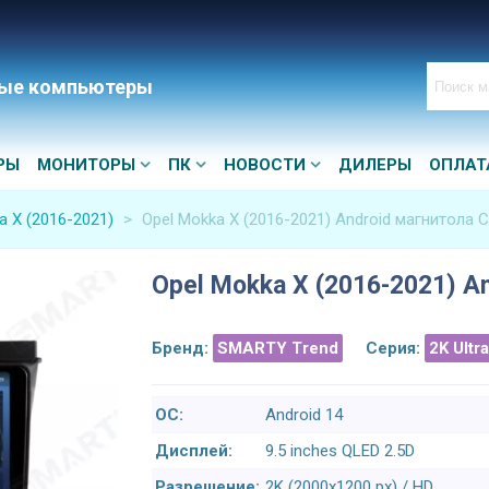
ые компьютеры
РЫ
МОНИТОРЫ
ПК
НОВОСТИ
ДИЛЕРЫ
ОПЛАТ
a X (2016-2021)
>
Opel Mokka X (2016-2021) Android магнитола C
Opel Mokka X (2016-2021) A
Бренд:
SMARTY Trend
Серия:
2K Ultr
ОС:
Android 14
Дисплей:
9.5 inches QLED 2.5D
Разрешение:
2K (2000x1200 px) / HD