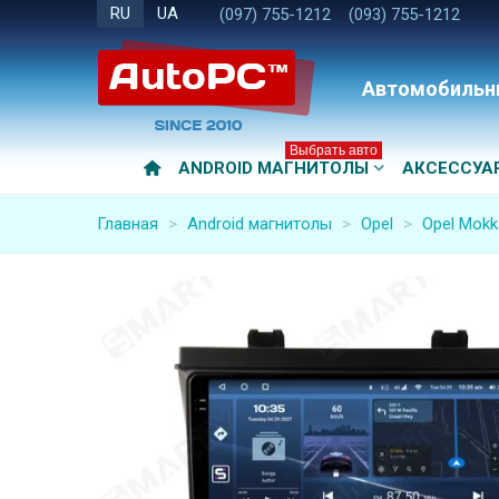
RU
UA
(097) 755-1212
(093) 755-1212
Автомобильн
Выбрать авто
ANDROID МАГНИТОЛЫ
АКСЕССУА
Главная
>
Android магнитолы
>
Opel
>
Opel Mokk