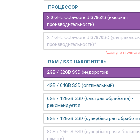
ПРОЦЕССОР
2.0 GHz Octa-core UIS7862S (высокая
производительность)
2.7 GHz Octa-core UIS7870SC (ультравысо
производительность)*
*доступен только 
RAM / SSD НАКОПИТЕЛЬ
2GB / 32GB SSD (недорогой)
4GB / 64GB SSD (оптимальный)
6GB / 128GB SSD (быстрая обработка) -
рекомендуется
8GB / 128GB SSD (супербыстрая обработк
8GB / 256GB SSD (супербыстрая и больша
память)