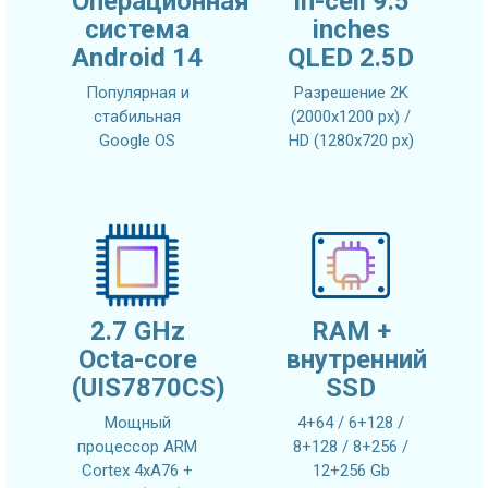
Операционная
In-cell 9.5
система
inches
Android 14
QLED 2.5D
Популярная и
Разрешение 2K
стабильная
(2000x1200 px) /
Google OS
HD (1280x720 px)
2.7 GHz
RAM +
Octa-core
внутренний
(UIS7870CS)
SSD
Мощный
4+64 / 6+128 /
процессор ARM
8+128 / 8+256 /
Cortex 4xA76 +
12+256 Gb