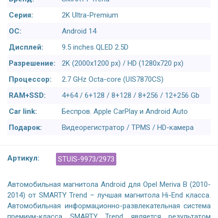
Серия:
2K Ultra-Premium
ОС:
Android 14
Дисплей:
9.5 inches QLED 2.5D
Разрешение:
2K (2000x1200 px) / HD (1280x720 px)
Процессор:
2.7 GHz Octa-core (UIS7870CS)
RAM+SSD:
4+64 / 6+128 / 8+128 / 8+256 / 12+256 Gb
Car link:
Беспров. Apple CarPlay и Android Auto
Подарок:
Видеорегистратор / TPMS / HD-камера
Артикул:
STUIS-9973/2973
Автомобильная магнитола Android для Opel Meriva B (2010-
2014) от SMARTY Trend – лучшая магнитола Hi-End класса.
Автомобильная информационно-развлекательная система
премиум-класса SMARTY Trend является результатом