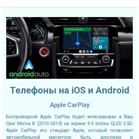
Телефоны на iOS и Android
Apple CarPlay
Беспроводной Apple CarPlay будет интегрирован в Ваш
Opel Meriva B (2010-2014) на экране 9.5 inches QLED 2.5D.
Apple CarPlay это стандарт Apple, который позволяет
автомобильной магнитоле быть дисплеем и