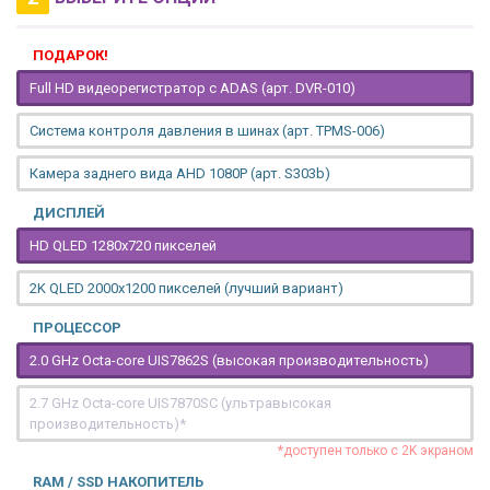
ПОДАРОК!
Full HD видеорегистратор с ADAS (арт. DVR-010)
Система контроля давления в шинах (арт. TPMS-006)
Камера заднего вида AHD 1080P (арт. S303b)
ДИСПЛЕЙ
HD QLED 1280x720 пикселей
2K QLED 2000х1200 пикселей (лучший вариант)
ПРОЦЕССОР
2.0 GHz Octa-core UIS7862S (высокая производительность)
2.7 GHz Octa-core UIS7870SC (ультравысокая
производительность)*
*доступен только с 2K экраном
RAM / SSD НАКОПИТЕЛЬ