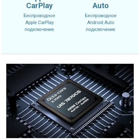
CarPlay
Auto
Беспроводное
Беспроводное
Apple CarPlay
Android Auto
подключение
подключение