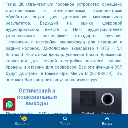
Trend 2K Ultra-Premium головное устройство оснащено
долговечными и качественными компонентами
обработки звука для достижения максимальных
результатов. Ведущий на рынке цифровой
аудиопроцессор вместе с Hi-Fi аудиоусилителем
устанавливают высочайшие стандарты звучания.
Независимые настройки эквалайзера для передних и
задних колонок. 32-полосный эквалайзер + DTS + 5.1
Surround. Частотный фильтр, усиление басов. Временная
коррекция для точной настройки каждого канала.
Уровень и отсечки для сабвуфера. Все эти функции DSP
будут доступны в Вашем Opel Meriva B (2010-2014), что
поможет Вам настроить звук по своему вкусу.
Оптический и
коаксиальный
выходы
Подключайте DSP-усилители
0
нового поколения с помощью оптического или
Корзина
Поиск
Вверх
коаксиального цифрового входа без потерь.