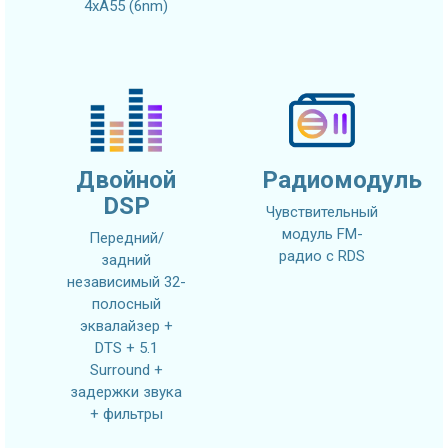
4xA55 (6nm)
Двойной
Радиомодуль
DSP
Чувствительный
модуль FM-
Передний/
радио с RDS
задний
независимый 32-
полосный
эквалайзер +
DTS + 5.1
Surround +
задержки звука
+ фильтры