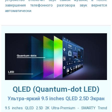
завершения телефонного разговора звук вернется
автоматически.
QLED (Quantum-dot LED)
Ультра-яркий 9.5 inches QLED 2.5D Экран
9.5 inches QLED 2.5D 2K Ultra-Premium - SMARTY Trend