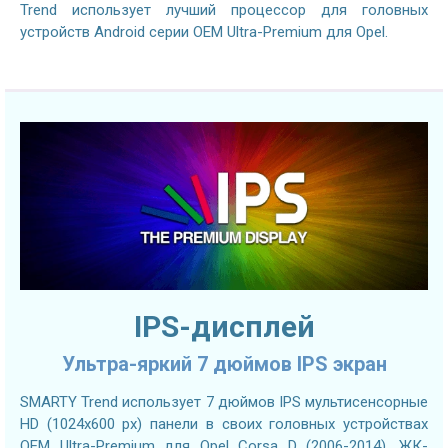
Trend использует лучший процессор для головных
устройств Android серии OEM Ultra-Premium для Opel.
IPS-дисплей
Ультра-яркий 7 дюймов IPS экран
SMARTY Trend использует 7 дюймов IPS мультисенсорные
HD (1024х600 px) панели в своих головных устройствах
OEM Ultra-Premium для Opel Corsa D (2006-2014). ЖК-