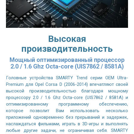
Высокая
производительность
Мощный оптимизированный процессор
2.0 / 1.6 Ghz Octa-core (UIS7862 / 8581A)
Головные устройства SMARTY Trend серии OEM Ultra-
Premium для Opel Corsa D (2006-2014) впечатляют своей
высокой производительностью благодаря мощному
процессору 2.0 / 1.6 Ghz Octa-core (UIS7862 / 8581A) и
оптимизированному программному обеспечению,
которое позволит Вам использовать несколько
приложений одновременно без прерываний и задержек,
наслаждаться фильмами, играть в 3D-игры и выполнять
любые другие задачи, не ограничивая себя. SMARTY