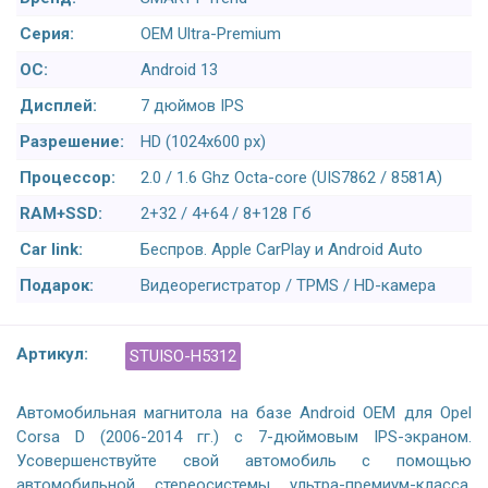
Серия:
OEM Ultra-Premium
ОС:
Android 13
Дисплей:
7 дюймов IPS
Разрешение:
HD (1024х600 px)
Процессор:
2.0 / 1.6 Ghz Octa-core (UIS7862 / 8581A)
RAM+SSD:
2+32 / 4+64 / 8+128 Гб
Car link:
Беспров. Apple CarPlay и Android Auto
Подарок:
Видеорегистратор / TPMS / HD-камера
Артикул:
STUISO-H5312
Автомобильная магнитола на базе Android OEM для Opel
Corsa D (2006-2014 гг.) с 7-дюймовым IPS-экраном.
Усовершенствуйте свой автомобиль с помощью
автомобильной стереосистемы ультра-премиум-класса,