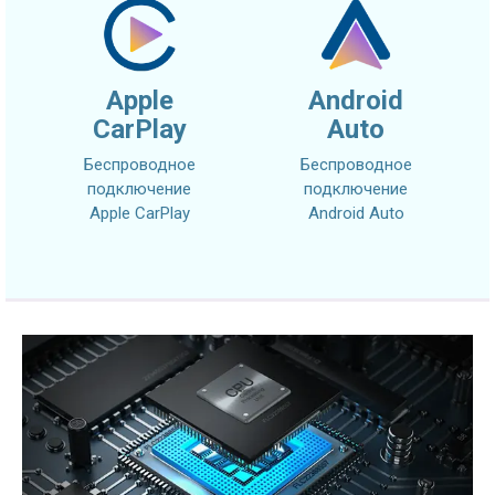
Apple
Android
CarPlay
Auto
Беспроводное
Беспроводное
подключение
подключение
Apple CarPlay
Android Auto