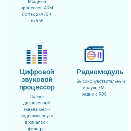
Мощный
процессор ARM
Cortex 2xA75 +
6xA55
Цифровой
Радиомодуль
звуковой
Высокочувствительный
процессор
модуль FM-
радио с RDS
Полно-
диапазонный
эквалайзер +
задержки звука
в каналах +
фильтры