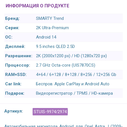
ИНФОРМАЦИЯ О ПРОДУКТЕ
Бренд:
SMARTY Trend
Серия:
2K Ultra-Premium
ОС:
Android 14
Дисплей:
9.5 inches QLED 2.5D
Разрешение:
2K (2000x1200 px) / HD (1280x720 px)
Процессор:
2.7 GHz Octa-core (UIS7870CS)
RAM+SSD:
4+64 / 6+128 / 8+128 / 8+256 / 12+256 Gb
Car link:
Беспров. Apple CarPlay и Android Auto
Подарок:
Видеорегистратор / TPMS / HD-камера
Артикул:
STUIS-9974/2974
Автомобильная магнитола Android для Opel Astra J (2009-