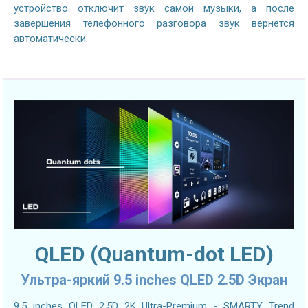
устройство отключит звук самой музыки, а после
завершения телефонного разговора звук вернется
автоматически.
QLED (Quantum-dot LED)
Ультра-яркий 9.5 inches QLED 2.5D Экран
9.5 inches QLED 2.5D 2K Ultra-Premium - SMARTY Trend