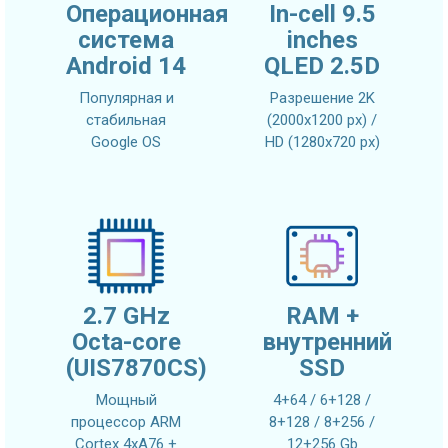
Операционная
In-cell 9.5
система
inches
Android 14
QLED 2.5D
Популярная и
Разрешение 2K
стабильная
(2000x1200 px) /
Google OS
HD (1280x720 px)
2.7 GHz
RAM +
Octa-core
внутренний
(UIS7870CS)
SSD
Мощный
4+64 / 6+128 /
процессор ARM
8+128 / 8+256 /
Cortex 4xA76 +
12+256 Gb