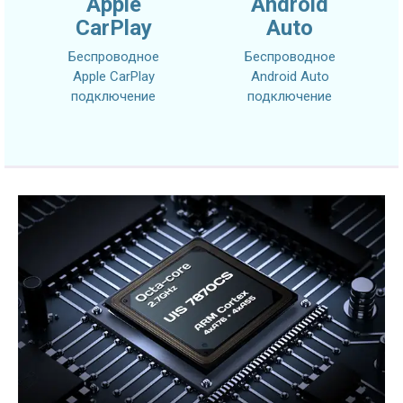
Apple
Android
CarPlay
Auto
Беспроводное
Беспроводное
Apple CarPlay
Android Auto
подключение
подключение