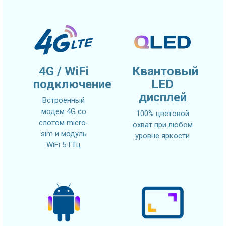
4G / WiFi
Квантовый
подключение
LED
дисплей
Встроенный
модем 4G со
100% цветовой
слотом micro-
охват при любом
sim и модуль
уровне яркости
WiFi 5 ГГц