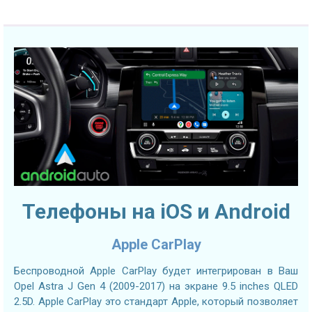
Телефоны на iOS и Android
Apple CarPlay
Беспроводной Apple CarPlay будет интегрирован в Ваш
Opel Astra J Gen 4 (2009-2017) на экране 9.5 inches QLED
2.5D. Apple CarPlay это стандарт Apple, который позволяет