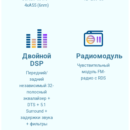
4xA55 (6nm)
Двойной
Радиомодуль
DSP
Чувствительный
модуль FM-
Передний/
радио с RDS
задний
независимый 32-
полосный
эквалайзер +
DTS + 5.1
Surround +
задержки звука
+ фильтры