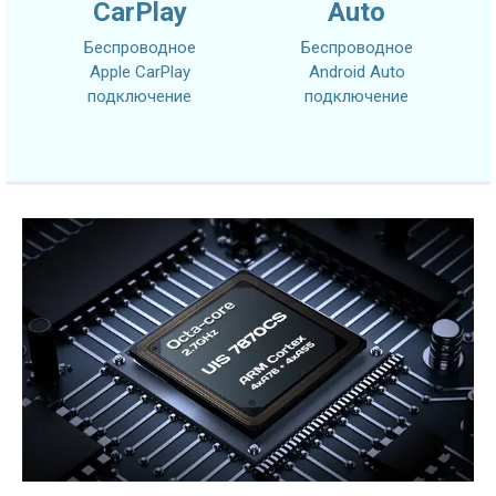
CarPlay
Auto
Беспроводное
Беспроводное
Apple CarPlay
Android Auto
подключение
подключение