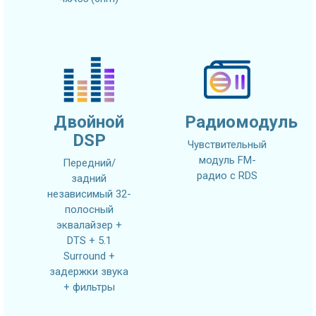
Двойной
Радиомодуль
DSP
Чувствительный
модуль FM-
Передний/
радио с RDS
задний
независимый 32-
полосный
эквалайзер +
DTS + 5.1
Surround +
задержки звука
+ фильтры