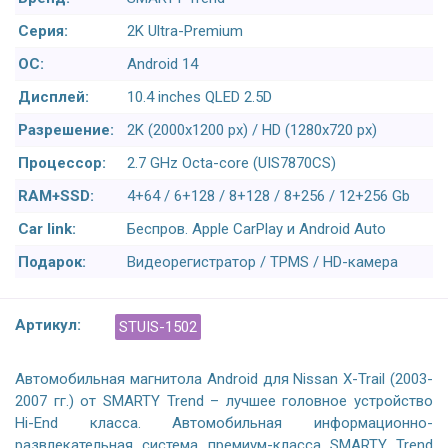
Серия:
2K Ultra-Premium
ОС:
Android 14
Дисплей:
10.4 inches QLED 2.5D
Разрешение:
2K (2000x1200 px) / HD (1280x720 px)
Процессор:
2.7 GHz Octa-core (UIS7870CS)
RAM+SSD:
4+64 / 6+128 / 8+128 / 8+256 / 12+256 Gb
Car link:
Беспров. Apple CarPlay и Android Auto
Подарок:
Видеорегистратор / TPMS / HD-камера
Артикул:
STUIS-1502
Автомобильная магнитола Android для Nissan X-Trail (2003-
2007 гг.) от SMARTY Trend – лучшее головное устройство
Hi-End класса. Автомобильная информационно-
развлекательная система премиум-класса SMARTY Trend