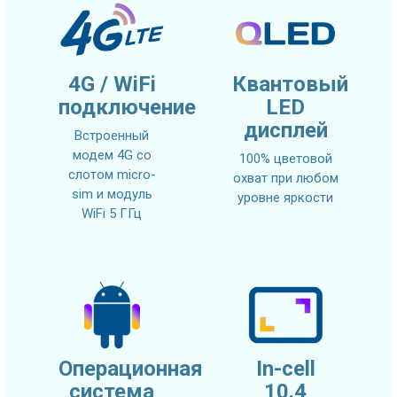
4G / WiFi
Квантовый
подключение
LED
дисплей
Встроенный
модем 4G со
100% цветовой
слотом micro-
охват при любом
sim и модуль
уровне яркости
WiFi 5 ГГц
Операционная
In-cell
система
10.4