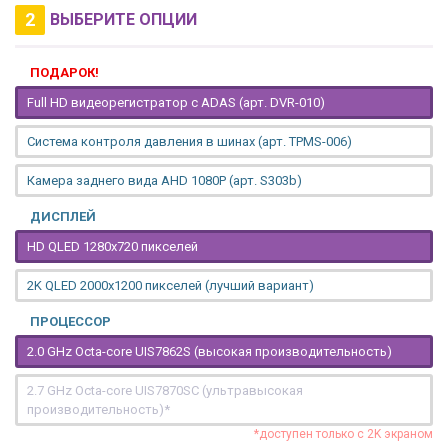
2
ВЫБЕРИТЕ ОПЦИИ
ПОДАРОК!
Full HD видеорегистратор с ADAS (арт. DVR-010)
Система контроля давления в шинах (арт. TPMS-006)
Камера заднего вида AHD 1080P (арт. S303b)
ДИСПЛЕЙ
HD QLED 1280x720 пикселей
2K QLED 2000х1200 пикселей (лучший вариант)
ПРОЦЕССОР
2.0 GHz Octa-core UIS7862S (высокая производительность)
2.7 GHz Octa-core UIS7870SC (ультравысокая
производительность)*
*доступен только с 2K экраном