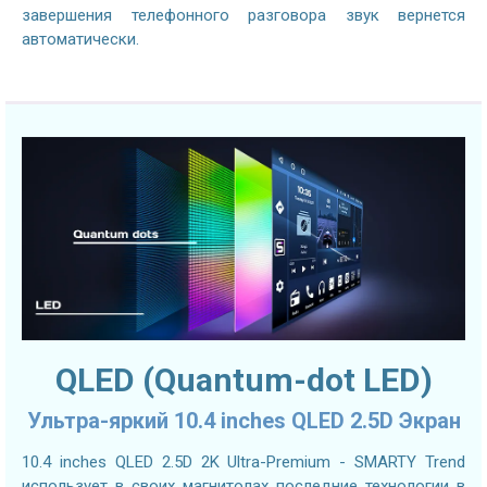
завершения телефонного разговора звук вернется
автоматически.
QLED (Quantum-dot LED)
Ультра-яркий 10.4 inches QLED 2.5D Экран
10.4 inches QLED 2.5D 2K Ultra-Premium - SMARTY Trend
использует в своих магнитолах последние технологии в