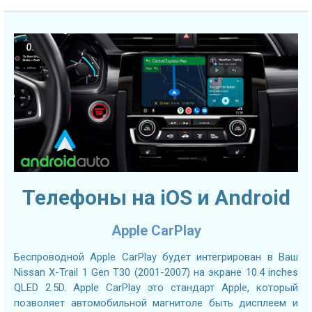
Телефоны на iOS и Android
Apple CarPlay
Беспроводной Apple CarPlay будет интегрирован в Ваш
Nissan X-Trail 1 Gen T30 (2001-2007) на экране 10.4 inches
QLED 2.5D. Apple CarPlay это стандарт Apple, который
позволяет автомобильной магнитоле быть дисплеем и