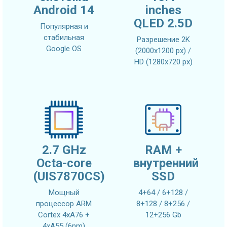
Android 14
inches
QLED 2.5D
Популярная и
стабильная
Разрешение 2K
Google OS
(2000x1200 px) /
HD (1280x720 px)
2.7 GHz
RAM +
Octa-core
внутренний
(UIS7870CS)
SSD
Мощный
4+64 / 6+128 /
процессор ARM
8+128 / 8+256 /
Cortex 4xA76 +
12+256 Gb
4xA55 (6nm)