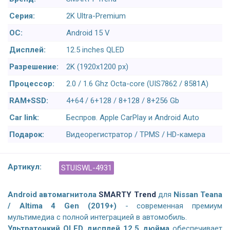
Серия:
2K Ultra-Premium
ОС:
Android 15 V
Дисплей:
12.5 inches QLED
Разрешение:
2K (1920x1200 px)
Процессор:
2.0 / 1.6 Ghz Octa-core (UIS7862 / 8581A)
RAM+SSD:
4+64 / 6+128 / 8+128 / 8+256 Gb
Car link:
Беспров. Apple CarPlay и Android Auto
Подарок:
Видеорегистратор / TPMS / HD-камера
Артикул:
STUISWL-4931
Android а
втомагнитола
SMARTY Trend
для
Nissan Teana
/ Altima 4 Gen (2019+)
- современная премиум
мультимедиа с полной интеграцией в автомобиль.
Ультратонкий QLED дисплей 12,5 дюйма
обеспечивает