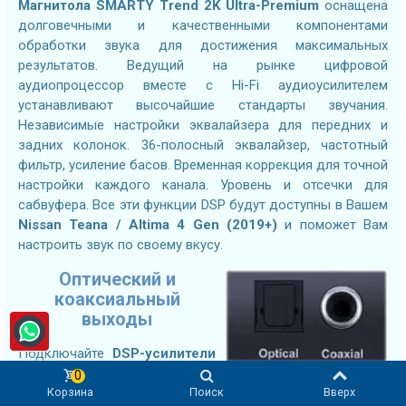
Магнитола
SMARTY Trend 2K Ultra-Premium
оснащена
долговечными и качественными компонентами
обработки звука для достижения максимальных
результатов. Ведущий на рынке цифровой
аудиопроцессор вместе с Hi-Fi аудиоусилителем
устанавливают высочайшие стандарты звучания.
Независимые настройки эквалайзера для передних и
задних колонок. 36-полосный эквалайзер, частотный
фильтр, усиление басов. Временная коррекция для точной
настройки каждого канала. Уровень и отсечки для
сабвуфера. Все эти функции DSP будут доступны в Вашем
Nissan Teana / Altima 4 Gen (2019+)
и поможет Вам
настроить звук по своему вкусу.
Оптический и
коаксиальный
выходы
Подключайте
DSP-усилители
следующего поколения используя оптический или
0
Корзина
Поиск
Вверх
коаксиальный цифровой вход без потерь. Подключение