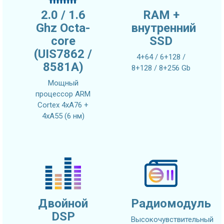
2.0 / 1.6
RAM +
Ghz Octa-
внутренний
core
SSD
(UIS7862 /
4+64 / 6+128 /
8581A)
8+128 / 8+256 Gb
Мощный
процессор ARM
Cortex 4xA76 +
4xA55 (6 нм)
Двойной
Радиомодуль
DSP
Высокочувствительный