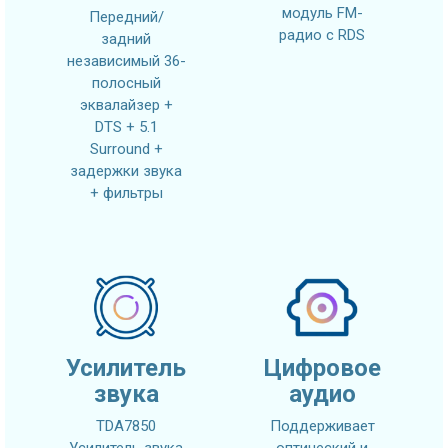
модуль FM-
Передний/
радио с RDS
задний
независимый 36-
полосный
эквалайзер +
DTS + 5.1
Surround +
задержки звука
+ фильтры
Усилитель
Цифровое
звука
аудио
TDA7850
Поддерживает
Усилитель звука
оптический и