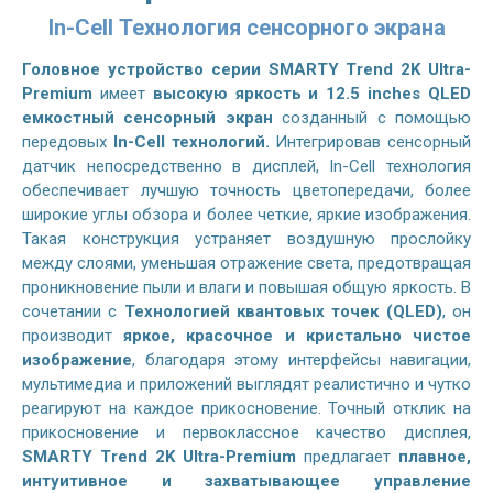
In-Cell Технология сенсорного экрана
Головное устройство серии SMARTY Trend 2K Ultra-
Premium
имеет
высокую яркость и 12.5 inches QLED
емкостный сенсорный экран
созданный с помощью
передовых
In-Cell технологий.
Интегрировав сенсорный
датчик непосредственно в дисплей, In-Cell технология
обеспечивает лучшую точность цветопередачи, более
широкие углы обзора и более четкие, яркие изображения.
Такая конструкция устраняет воздушную прослойку
между слоями, уменьшая отражение света, предотвращая
проникновение пыли и влаги и повышая общую яркость. В
сочетании с
Технологией квантовых точек (QLED)
, он
производит
яркое, красочное и кристально чистое
изображение
, благодаря этому интерфейсы навигации,
мультимедиа и приложений выглядят реалистично и чутко
реагируют на каждое прикосновение. Точный отклик на
прикосновение и первоклассное качество дисплея,
SMARTY Trend 2K Ultra-Premium
предлагает
плавное,
интуитивное и захватывающее управление