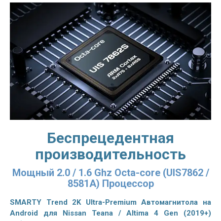
Беспрецедентная
производительность
Мощный 2.0 / 1.6 Ghz Octa-core (UIS7862 /
8581A) Процессор
SMARTY Trend 2K Ultra-Premium Автомагнитола на
Android для Nissan Teana / Altima 4 Gen (2019+)