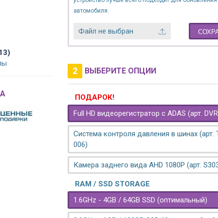
устройство лучше всего подходит для обновления
автомобиля.
Файл не выбран
СОХР
13)
лы
2
ВЫБЕРИТЕ ОПЦИИ
A
ПОДАРОК!
Full HD видеорегистратор с ADAS (арт. DVR
Система контроля давления в шинах (арт.
006)
Камера заднего вида AHD 1080P (арт. S30
RAM / SSD STORAGE
1.6GHz - 4GB / 64GB SSD (оптимальный)