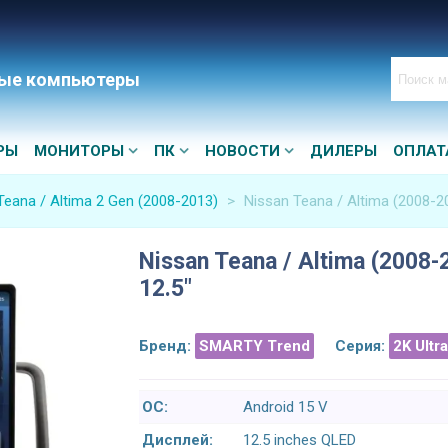
ые компьютеры
РЫ
МОНИТОРЫ
ПК
НОВОСТИ
ДИЛЕРЫ
ОПЛАТ
Teana / Altima 2 Gen (2008-2013)
>
Nissan Teana / Altima (2008-2
Nissan Teana / Altima (2008
12.5"
Бренд:
SMARTY Trend
Серия:
2K Ultr
ОС:
Android 15 V
Дисплей:
12.5 inches QLED