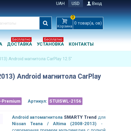
UAH
USD
Вход
0
0
товар(а, ов)
Корзина
Бесплатно
Бесплатно
А
ДОСТАВКА
УСТАНОВКА
КОНТАКТЫ
013) Android магнитола CarPlay 12.5"
-2013) Android магнитола CarPlay
a-Premium
Артикул:
STUISWL-2156
Android а
втомагнитола
SMARTY Trend
для
Nissan Teana / Altima (2008-2013)
-
современная премиум мультимедиа с полной