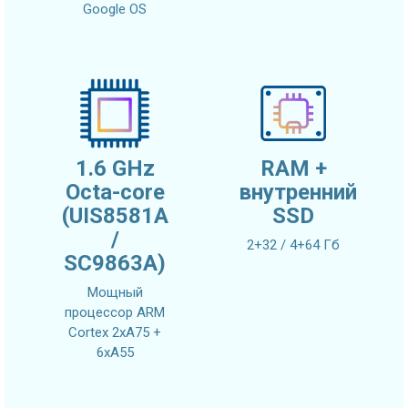
Google OS
1.6 GHz
RAM +
Octa-core
внутренний
(UIS8581A
SSD
/
2+32 / 4+64 Гб
SC9863A)
Мощный
процессор ARM
Cortex 2xA75 +
6xA55