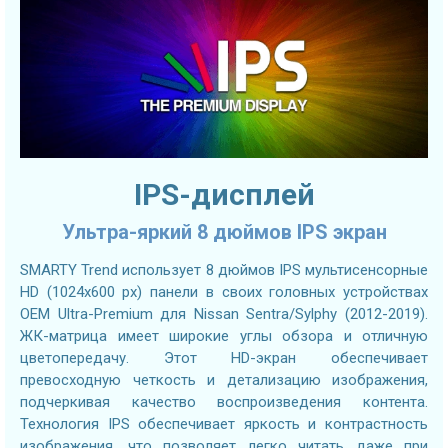
IPS-дисплей
Ультра-яркий 8 дюймов IPS экран
SMARTY Trend использует 8 дюймов IPS мультисенсорные
HD (1024х600 px) панели в своих головных устройствах
OEM Ultra-Premium для Nissan Sentra/Sylphy (2012-2019).
ЖК-матрица имеет широкие углы обзора и отличную
цветопередачу. Этот HD-экран обеспечивает
превосходную четкость и детализацию изображения,
подчеркивая качество воспроизведения контента.
Технология IPS обеспечивает яркость и контрастность
изображения, что позволяет легко читать даже при