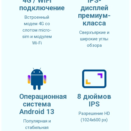
4G / WiFi
IPS-
подключение
дисплей
премиум-
Встроенный
класса
модем 4G со
слотом micro-
Сверхъяркие и
sim и модулем
широкие углы
Wi-Fi
обзора
Операционная
8 дюймов
система
IPS
Android 13
Разрешение HD
(1024х600 px)
Популярная и
стабильная