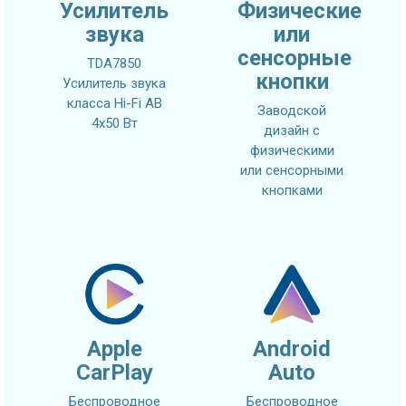
Усилитель
Физические
звука
или
сенсорные
TDA7850
кнопки
Усилитель звука
класса Hi-Fi AB
Заводской
4x50 Вт
дизайн с
физическими
или сенсорными
кнопками
Apple
Android
CarPlay
Auto
Беспроводное
Беспроводное