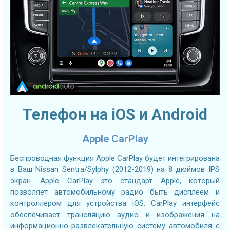
Телефон на iOS и Android
Apple CarPlay
Беспроводная функция Apple CarPlay будет интегрирована
в Ваш Nissan Sentra/Sylphy (2012-2019) на 8 дюймов IPS
экран. Apple CarPlay это стандарт Apple, который
позволяет автомобильному радио быть дисплеем и
контроллером для устройства iOS. CarPlay интерфейс
обеспечивает трансляцию аудио и изображения на
информационно-развлекательную систему автомобиля с