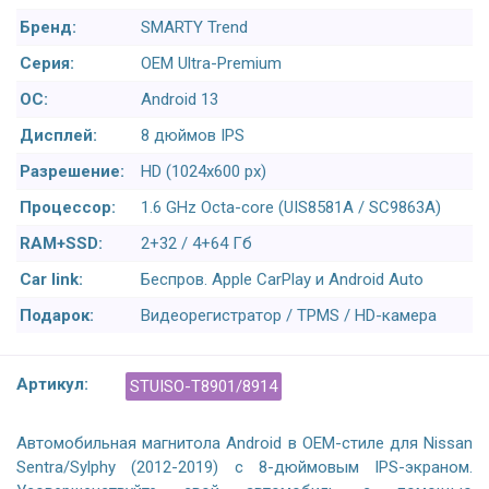
Бренд:
SMARTY Trend
Серия:
OEM Ultra-Premium
ОС:
Android 13
Дисплей:
8 дюймов IPS
Разрешение:
HD (1024х600 px)
Процессор:
1.6 GHz Octa-core (UIS8581A / SC9863A)
RAM+SSD:
2+32 / 4+64 Гб
Car link:
Беспров. Apple CarPlay и Android Auto
Подарок:
Видеорегистратор / TPMS / HD-камера
Артикул:
STUISO-T8901/8914
Автомобильная магнитола Android в OEM-стиле для Nissan
Sentra/Sylphy (2012-2019) с 8-дюймовым IPS-экраном.