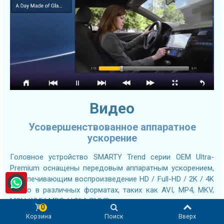
Видео
Усовершенствованное аппаратное
ускорение
Головное устройство SMARTY Trend серии OEM Ultra-
Premium оснащены передовым аппаратным ускорением,
обеспечивающим воспроизведение HD / Full-HD / 2K / 4K
видео в различных форматах, таких как AVI, MP4, MKV,
MOV, WMV, MPG, H.264, RMVB и многих других.
0
Корзина
Поиск
Вверх
Кроме того, Вы можете установить приложение YouTube