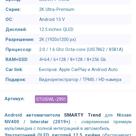
Серия:
2K Ultra-Premium
ОС:
Android 15 V
Дисплей:
12.5 inches QLED
Разрешение:
2K (1920x1200 px)
Процессор:
2.0 / 1.6 Ghz Octa-core (UIS7862 / 8581A)
RAM+SSD:
4+64 / 6+128 / 8+128 / 8+256 Gb
Car link:
Беспров. Apple CarPlay и Android Auto
Подарок:
Видеорегистратор / TPMS / HD-камера
Артикул:
STUISWL-2991
Android а
втомагнитола
SMARTY Trend
для
Nissan
NV400 / Interstar (2019+)
- современная премиум
мультимедиа с полной интеграцией в автомобиль.
Ультратонкий QLED дисплей 12,5 дюйма
обеспечивает