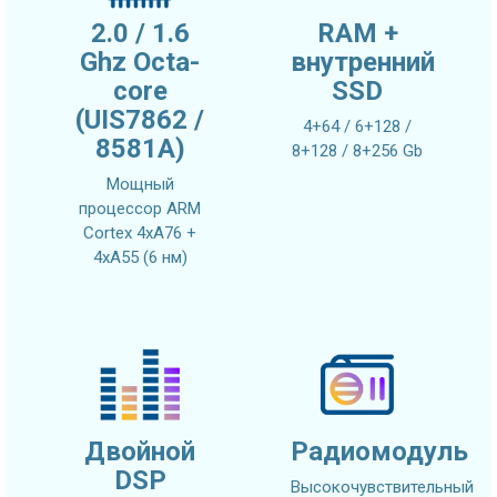
2.0 / 1.6
RAM +
Ghz Octa-
внутренний
core
SSD
(UIS7862 /
4+64 / 6+128 /
8581A)
8+128 / 8+256 Gb
Мощный
процессор ARM
Cortex 4xA76 +
4xA55 (6 нм)
Двойной
Радиомодуль
DSP
Высокочувствительный