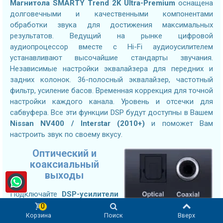
Магнитола
SMARTY Trend 2K Ultra-Premium
оснащена
долговечными и качественными компонентами
обработки звука для достижения максимальных
результатов. Ведущий на рынке цифровой
аудиопроцессор вместе с Hi-Fi аудиоусилителем
устанавливают высочайшие стандарты звучания.
Независимые настройки эквалайзера для передних и
задних колонок. 36-полосный эквалайзер, частотный
фильтр, усиление басов. Временная коррекция для точной
настройки каждого канала. Уровень и отсечки для
сабвуфера. Все эти функции DSP будут доступны в Вашем
Nissan NV400 / Interstar (2010+)
и поможет Вам
настроить звук по своему вкусу.
Оптический и
коаксиальный
выходы
Подключайте
DSP-усилители
следующего поколения используя оптический или
0
Корзина
Поиск
Вверх
коаксиальный цифровой вход без потерь. Подключение