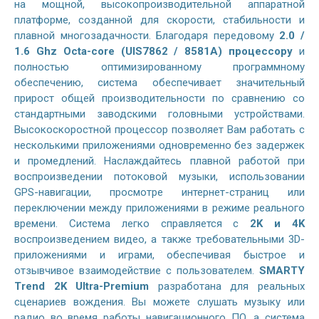
на мощной, высокопроизводительной аппаратной
платформе, созданной для скорости, стабильности и
плавной многозадачности. Благодаря передовому
2.0 /
1.6 Ghz Octa-core (UIS7862 / 8581A) процессору
и
полностью оптимизированному программному
обеспечению, система обеспечивает значительный
прирост общей производительности по сравнению со
стандартными заводскими головными устройствами.
Высокоскоростной процессор позволяет Вам работать с
несколькими приложениями одновременно без задержек
и промедлений. Наслаждайтесь плавной работой при
воспроизведении потоковой музыки, использовании
GPS-навигации, просмотре интернет-страниц или
переключении между приложениями в режиме реального
времени. Система легко справляется с
2K и 4K
воспроизведением видео, а также требовательными 3D-
приложениями и играми, обеспечивая быстрое и
отзывчивое взаимодействие с пользователем.
SMARTY
Trend 2K Ultra-Premium
разработана для реальных
сценариев вождения. Вы можете слушать музыку или
радио во время работы навигационного ПО, а система