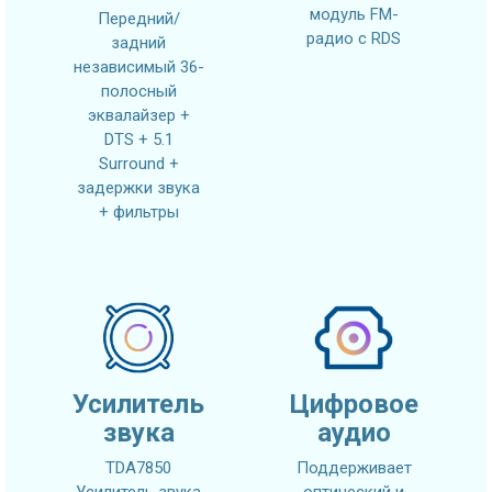
модуль FM-
Передний/
радио с RDS
задний
независимый 36-
полосный
эквалайзер +
DTS + 5.1
Surround +
задержки звука
+ фильтры
Усилитель
Цифровое
звука
аудио
TDA7850
Поддерживает
Усилитель звука
оптический и