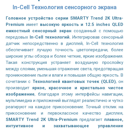
In-Cell Технология сенсорного экрана
Головное устройство серии SMARTY Trend 2K Ultra-
Premium
имеет
высокую яркость и 12.5 inches QLED
емкостный сенсорный экран
созданный с помощью
передовых
In-Cell технологий.
Интегрировав сенсорный
датчик непосредственно в дисплей, In-Cell технология
обеспечивает лучшую точность цветопередачи, более
широкие углы обзора и более четкие, яркие изображения.
Такая конструкция устраняет воздушную прослойку
между слоями, уменьшая отражение света, предотвращая
проникновение пыли и влаги и повышая общую яркость. В
сочетании с
Технологией квантовых точек (QLED)
, он
производит
яркое, красочное и кристально чистое
изображение
, благодаря этому интерфейсы навигации,
мультимедиа и приложений выглядят реалистично и чутко
реагируют на каждое прикосновение. Точный отклик на
прикосновение и первоклассное качество дисплея,
SMARTY Trend 2K Ultra-Premium
предлагает
плавное,
интуитивное и захватывающее управление