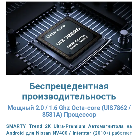
Беспрецедентная
производительность
Мощный 2.0 / 1.6 Ghz Octa-core (UIS7862 /
8581A) Процессор
SMARTY Trend 2K Ultra-Premium Автомагнитола на
Android для Nissan NV400 / Interstar (2010+)
работает