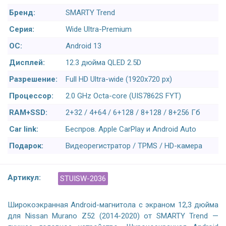
Бренд:
SMARTY Trend
Серия:
Wide Ultra-Premium
ОС:
Android 13
Дисплей:
12.3 дюйма QLED 2.5D
Разрешение:
Full HD Ultra-wide (1920x720 px)
Процессор:
2.0 GHz Octa-core (UIS7862S FYT)
RAM+SSD:
2+32 / 4+64 / 6+128 / 8+128 / 8+256 Гб
Car link:
Беспров. Apple CarPlay и Android Auto
Подарок:
Видеорегистратор / TPMS / HD-камера
Артикул:
STUISW-2036
Широкоэкранная Android-магнитола с экраном 12,3 дюйма
для Nissan Murano Z52 (2014-2020) от SMARTY Trend —