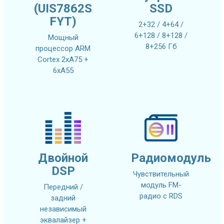
(UIS7862S
SSD
FYT)
2+32 / 4+64 /
6+128 / 8+128 /
Мощный
8+256 Гб
процессор ARM
Cortex 2xA75 +
6xA55
Двойной
Радиомодуль
DSP
Чувствительный
модуль FM-
Передний /
радио с RDS
задний
независимый
эквалайзер +