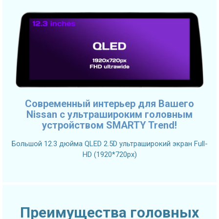
Современный интерьер для Вашего
Nissan с ультрашироким головным
устройством SMARTY Trend!
Большой 12.3 дюйма QLED 2.5D ультраширокий экран Full-
HD (1920*720px)
Преимущества головных