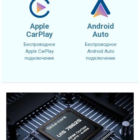
Apple
Android
CarPlay
Auto
Беспроводное
Беспроводное
Apple CarPlay
Android Auto
подключение
подключение