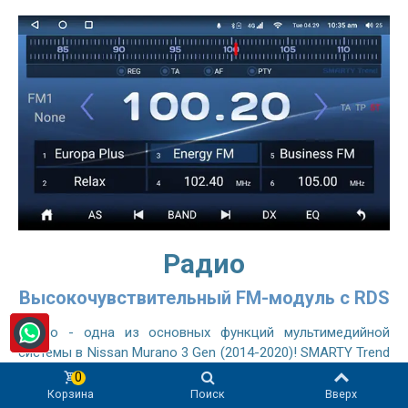
Радио
Высокочувствительный FM-модуль с RDS
Радио - одна из основных функций мультимедийной
системы в Nissan Murano 3 Gen (2014-2020)! SMARTY Trend
Wide Ultra-Premium автомагнитола оснащена
0
высокочувствительным радиомодулем, сравнимым с
Корзина
Поиск
Вверх