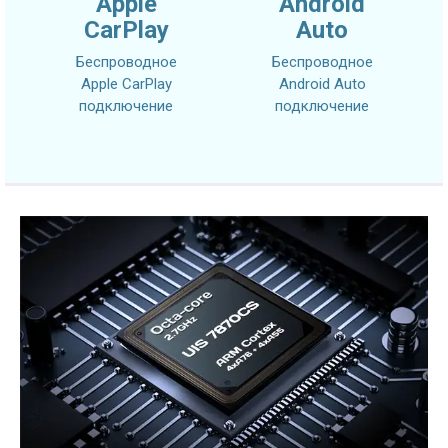
Apple
Android
CarPlay
Auto
Беспроводное
Беспроводное
Apple CarPlay
Android Auto
подключение
подключение