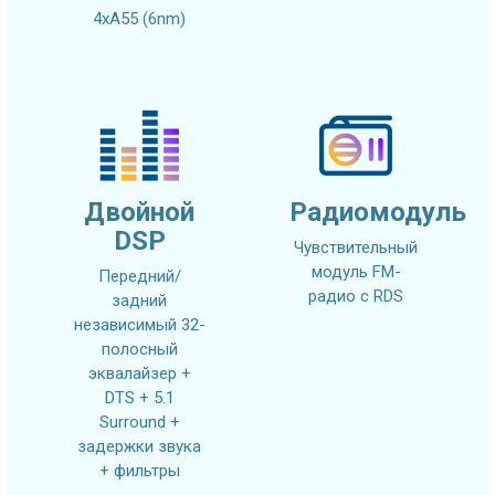
4xA55 (6nm)
Двойной
Радиомодуль
DSP
Чувствительный
модуль FM-
Передний/
радио с RDS
задний
независимый 32-
полосный
эквалайзер +
DTS + 5.1
Surround +
задержки звука
+ фильтры