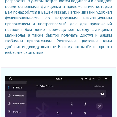
разработан с учетом потребностей водителей и обладает
всеми основными функциями и приложениями, которые
Вам понадобятся в Вашем Nissan. Легкий дизайн, удобная
функциональность со встроенным навигационным
приложением и настраиваемый док для приложений
позволят Вам легко перемещаться между функциями
магнитолы, а также быстро получать доступ к Вашим
любимым приложениям. Различные цветовые темы
добавят индивидуальности Вашему автомобилю, просто
выберите свой стиль.