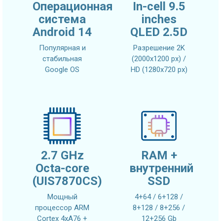
Операционная
In-cell 9.5
система
inches
Android 14
QLED 2.5D
Популярная и
Разрешение 2K
стабильная
(2000x1200 px) /
Google OS
HD (1280x720 px)
2.7 GHz
RAM +
Octa-core
внутренний
(UIS7870CS)
SSD
Мощный
4+64 / 6+128 /
процессор ARM
8+128 / 8+256 /
Cortex 4xA76 +
12+256 Gb