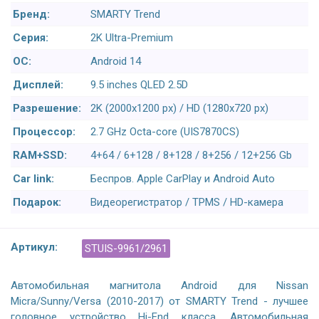
Бренд:
SMARTY Trend
Серия:
2K Ultra-Premium
ОС:
Android 14
Дисплей:
9.5 inches QLED 2.5D
Разрешение:
2K (2000x1200 px) / HD (1280x720 px)
Процессор:
2.7 GHz Octa-core (UIS7870CS)
RAM+SSD:
4+64 / 6+128 / 8+128 / 8+256 / 12+256 Gb
Car link:
Беспров. Apple CarPlay и Android Auto
Подарок:
Видеорегистратор / TPMS / HD-камера
Артикул:
STUIS-9961/2961
Автомобильная магнитола Android для Nissan
Micra/Sunny/Versa (2010-2017) от SMARTY Trend - лучшее
головное устройство Hi-End класса. Автомобильная