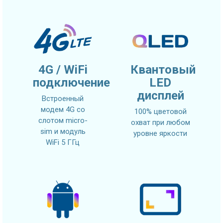
4G / WiFi
Квантовый
подключение
LED
дисплей
Встроенный
модем 4G со
100% цветовой
слотом micro-
охват при любом
sim и модуль
уровне яркости
WiFi 5 ГГц