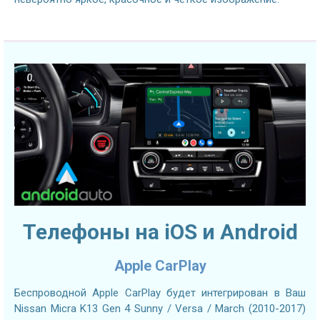
Телефоны на iOS и Android
Apple CarPlay
Беспроводной Apple CarPlay будет интегрирован в Ваш
Nissan Micra K13 Gen 4 Sunny / Versa / March (2010-2017)