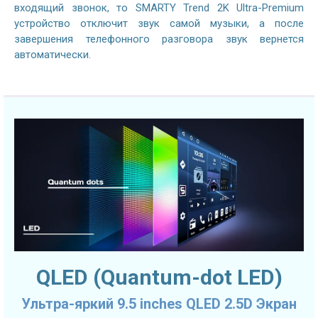
входящий звонок, то SMARTY Trend 2K Ultra-Premium
устройство отключит звук самой музыки, а после
завершения телефонного разговора звук вернется
автоматически.
QLED (Quantum-dot LED)
Ультра-яркий 9.5 inches QLED 2.5D Экран