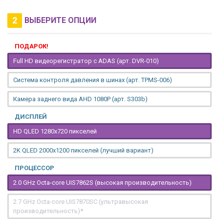
2
ВЫБЕРИТЕ ОПЦИИ
ПОДАРОК!
Full HD видеорегистратор с ADAS (арт. DVR-010)
Система контроля давления в шинах (арт. TPMS-006)
Камера заднего вида AHD 1080P (арт. S303b)
ДИСПЛЕЙ
HD QLED 1280x720 пикселей
2K QLED 2000х1200 пикселей (лучший вариант)
ПРОЦЕССОР
2.0 GHz Octa-core UIS7862S (высокая производительность)
2.7 GHz Octa-core UIS7870SC (ультравысокая
производительность)*