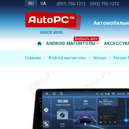
RU
UA
(097) 755-1212
(093) 755-1212
Автомобильн
Выбрать авто
ANDROID МАГНИТОЛЫ
АКСЕССУА
Главная
>
Android магнитолы
>
Nissan
>
Nissan 