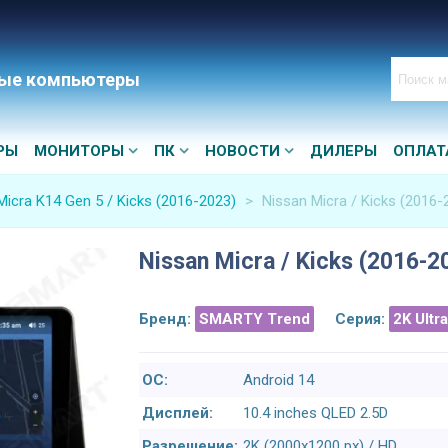
ые компьютеры
РЫ
МОНИТОРЫ
ПК
НОВОСТИ
ДИЛЕРЫ
ОПЛАТ
Micra K14 Gen 5 / Kicks (2016-2023)
>
Nissan Micra / Kicks (2016
Nissan Micra / Kicks (2016-
Бренд:
SMARTY Trend
Серия:
2K Ultr
ОС:
Android 14
Дисплей:
10.4 inches QLED 2.5D
Разрешение:
2K (2000x1200 px) / HD