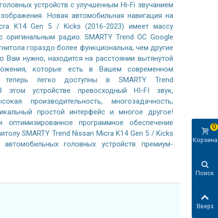
 головных устройств с улучшенным Hi-Fi звучанием
зображения. Новая автомобильная навигация на
cra K14 Gen 5 / Kicks (2016-2023) имеет массу
с оригинальным радио. SMARTY Trend ОС Google
гнитола гораздо более функциональна, чем другие
то Вам нужно, находится на расстоянии вытянутой
ложения, которые есть в Вашем современном
, теперь легко доступны в SMARTY Trend
В этом устройстве превосходный HI-FI звук,
сокая производительность, многозадачность,
никальный простой интерфейс и многое другое!
 оптимизированное программное обеспечение
0
итолу SMARTY Trend Nissan Micra K14 Gen 5 / Kicks
Корзина
и автомобильных головных устройств премиум-
Поиск
Вверх