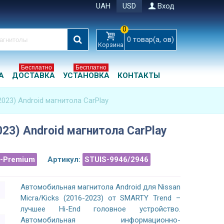
UAH
USD
Вход
0
0
товар(а, ов)
Корзина
Бесплатно
Бесплатно
А
ДОСТАВКА
УСТАНОВКА
КОНТАКТЫ
-2023) Android магнитола CarPlay
2023) Android магнитола CarPlay
a-Premium
Артикул:
STUIS-9946/2946
Автомобильная магнитола Android для Nissan
Micra/Kicks (2016-2023) от SMARTY Trend –
лучшее Hi-End головное устройство.
Автомобильная информационно-