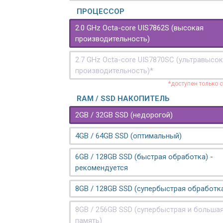
ПРОЦЕССОР
2.0 GHz Octa-core UIS7862S (высокая
производительность)
2.7 GHz Octa-core UIS7870SC (ультравысо
производительность)*
*доступен только 
RAM / SSD НАКОПИТЕЛЬ
2GB / 32GB SSD (недорогой)
4GB / 64GB SSD (оптимальный)
6GB / 128GB SSD (быстрая обработка) -
рекомендуется
8GB / 128GB SSD (супербыстрая обработк
8GB / 256GB SSD (супербыстрая и больша
память)