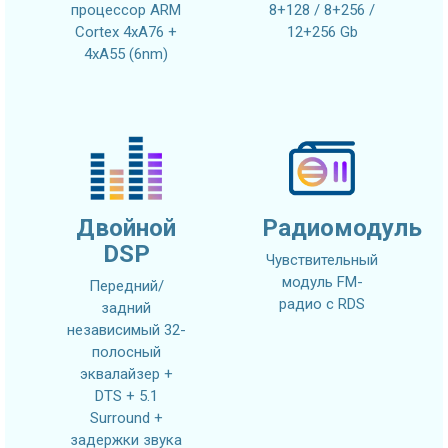
процессор ARM
8+128 / 8+256 /
Cortex 4xA76 +
12+256 Gb
4xA55 (6nm)
Двойной
Радиомодуль
DSP
Чувствительный
модуль FM-
Передний/
радио с RDS
задний
независимый 32-
полосный
эквалайзер +
DTS + 5.1
Surround +
задержки звука