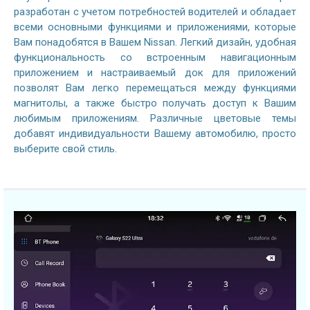
разработан с учетом потребностей водителей и обладает
всеми основными функциями и приложениями, которые
Вам понадобятся в Вашем Nissan. Легкий дизайн, удобная
функциональность со встроенным навигационным
приложением и настраиваемый док для приложений
позволят Вам легко перемещаться между функциями
магнитолы, а также быстро получать доступ к Вашим
любимым приложениям. Различные цветовые темы
добавят индивидуальности Вашему автомобилю, просто
выберите свой стиль.