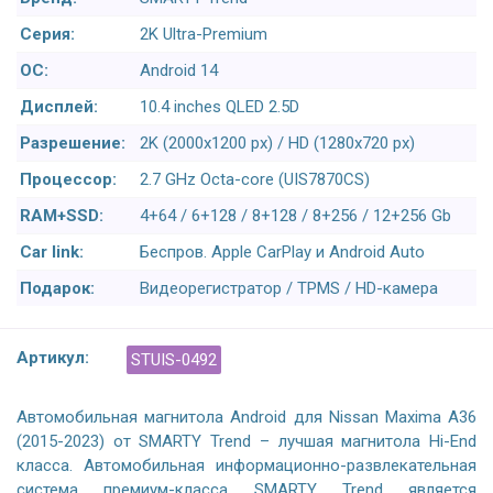
Серия:
2K Ultra-Premium
ОС:
Android 14
Дисплей:
10.4 inches QLED 2.5D
Разрешение:
2K (2000x1200 px) / HD (1280x720 px)
Процессор:
2.7 GHz Octa-core (UIS7870CS)
RAM+SSD:
4+64 / 6+128 / 8+128 / 8+256 / 12+256 Gb
Car link:
Беспров. Apple CarPlay и Android Auto
Подарок:
Видеорегистратор / TPMS / HD-камера
Артикул:
STUIS-0492
Автомобильная магнитола Android для Nissan Maxima A36
(2015-2023) от SMARTY Trend – лучшая магнитола Hi-End
класса. Автомобильная информационно-развлекательная
система премиум-класса SMARTY Trend является