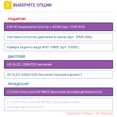
2
ВЫБЕРИТЕ ОПЦИИ
ПОДАРОК!
Full HD видеорегистратор с ADAS (арт. DVR-010)
Система контроля давления в шинах (арт. TPMS-006)
Камера заднего вида AHD 1080P (арт. S303b)
ДИСПЛЕЙ
HD QLED 1280x720 пикселей
2K QLED 2000х1200 пикселей (лучший вариант)
ПРОЦЕССОР
2.0 GHz Octa-core UIS7862S (высокая производительность)
2.7 GHz Octa-core UIS7870SC (ультравысокая
производительность)*
*доступен только с 2K экраном