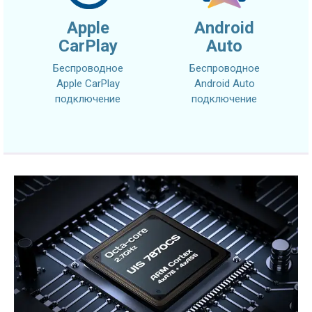
Apple
Android
CarPlay
Auto
Беспроводное
Беспроводное
Apple CarPlay
Android Auto
подключение
подключение