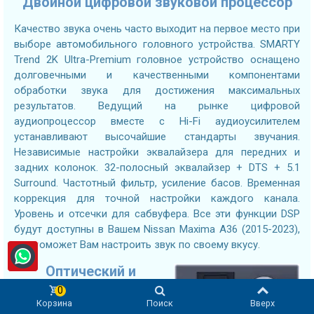
Двойной цифровой звуковой процессор
Качество звука очень часто выходит на первое место при
выборе автомобильного головного устройства. SMARTY
Trend 2K Ultra-Premium головное устройство оснащено
долговечными и качественными компонентами
обработки звука для достижения максимальных
результатов. Ведущий на рынке цифровой
аудиопроцессор вместе с Hi-Fi аудиоусилителем
устанавливают высочайшие стандарты звучания.
Независимые настройки эквалайзера для передних и
задних колонок. 32-полосный эквалайзер + DTS + 5.1
Surround. Частотный фильтр, усиление басов. Временная
коррекция для точной настройки каждого канала.
Уровень и отсечки для сабвуфера. Все эти функции DSP
будут доступны в Вашем Nissan Maxima A36 (2015-2023),
что поможет Вам настроить звук по своему вкусу.
Оптический и
коаксиальный
0
выходы
Корзина
Поиск
Вверх