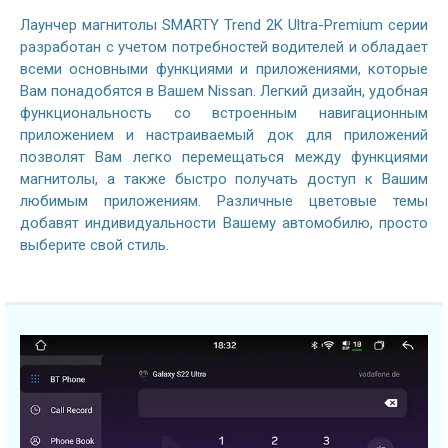
Лаунчер магнитолы SMARTY Trend 2K Ultra-Premium серии
разработан с учетом потребностей водителей и обладает
всеми основными функциями и приложениями, которые
Вам понадобятся в Вашем Nissan. Легкий дизайн, удобная
функциональность со встроенным навигационным
приложением и настраиваемый док для приложений
позволят Вам легко перемещаться между функциями
магнитолы, а также быстро получать доступ к Вашим
любимым приложениям. Различные цветовые темы
добавят индивидуальности Вашему автомобилю, просто
выберите свой стиль.