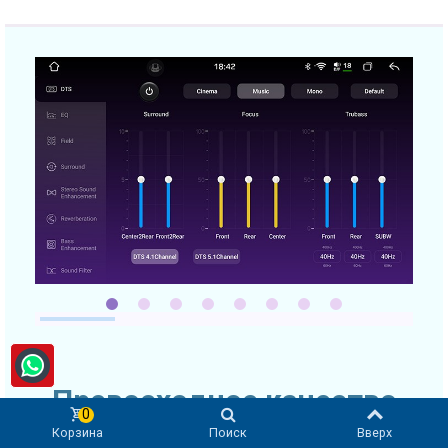
Превосходное качество
0
звука
Корзина
Поиск
Вверх