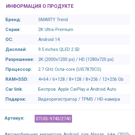
ИНФОРМАЦИЯ О ПРОДУКТЕ
Бренд:
SMARTY Trend
Серия:
2K Ultra-Premium
ОС:
Android 14
Дисплей:
9.5 inches QLED 2.5D
Разрешение:
2K (2000x1200 px) / HD (1280x720 px)
Процессор:
2.7 GHz Octa-core (UIS7870CS)
RAM+SSD:
4+64 / 6+128 / 8+128 / 8+256 / 12+256 Gb
Car link:
Беспров. Apple CarPlay и Android Auto
Подарок:
Видеорегистратор / TPMS / HD-камера
Артикул:
STUIS-9740/2740
Автомобильная магнитола Android для Nissan Juke (2010-