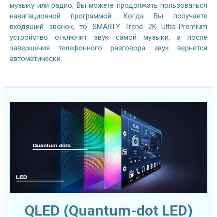
музыку или радио, Вы можете продолжать пользоваться
навигационной программой. Когда Вы получаете
входящий звонок, то SMARTY Trend 2K Ultra-Premium
устройство отключит звук самой музыки, а после
завершения телефонного разговора звук вернется
автоматически.
QLED (Quantum-dot LED)