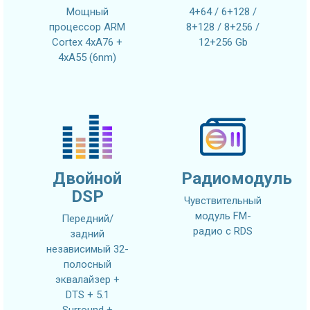
Мощный
4+64 / 6+128 /
процессор ARM
8+128 / 8+256 /
Cortex 4xA76 +
12+256 Gb
4xA55 (6nm)
Двойной
Радиомодуль
DSP
Чувствительный
модуль FM-
Передний/
радио с RDS
задний
независимый 32-
полосный
эквалайзер +
DTS + 5.1