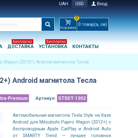
UAH
USD
Вход
0
0
товар(а, ов)
Корзина
Бесплатно
Бесплатно
А
ДОСТАВКА
УСТАНОВКА
КОНТАКТЫ
ero Wagon (2012+) Android магнитола Тесла
12+) Android магнитола Тесла
ltra-Premium
Артикул:
STSDT-1302
Автомобильная магнитола Tesla Style на базе
Android для Mitsubishi Pajero Wagon (2012+) с
беспроводным Apple CarPlay и Android Auto
от SMARTY Trend — лучшее головное