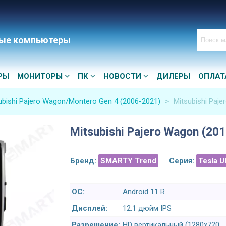
ые компьютеры
РЫ
МОНИТОРЫ
ПК
НОВОСТИ
ДИЛЕРЫ
ОПЛАТ
ubishi Pajero Wagon/Montero Gen 4 (2006-2021)
>
Mitsubishi Paj
Mitsubishi Pajero Wagon (20
Бренд:
SMARTY Trend
Серия:
Tesla U
ОС:
Android 11 R
Дисплей:
12.1 дюйм IPS
Разрешение:
HD вертикальный (1280x720