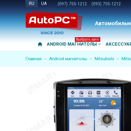
RU
UA
(097) 755-1212
(093) 755-1212
Автомобильн
Выбрать авто
ANDROID МАГНИТОЛЫ
АКСЕССУА
Главная
>
Android магнитолы
>
Mitsubishi
>
Mits