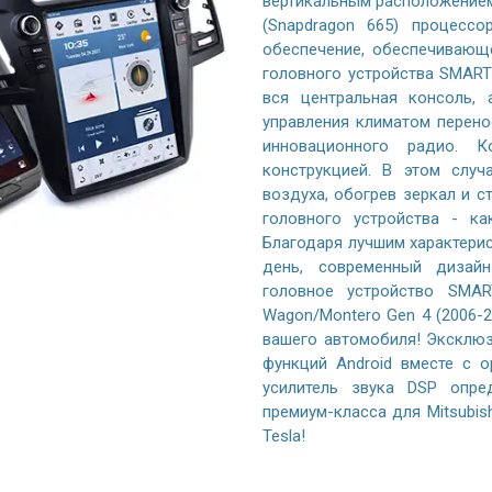
вертикальным расположением 
(Snapdragon 665) процессо
обеспечение, обеспечивающ
головного устройства SMARTY
вся центральная консоль,
управления климатом перено
инновационного радио. К
конструкцией. В этом случ
воздуха, обогрев зеркал и с
головного устройства - к
Благодаря лучшим характери
день, современный дизайн
головное устройство SMART
Wagon/Montero Gen 4 (2006-
вашего автомобиля! Эксклюз
функций Android вместе с 
усилитель звука DSP опре
премиум-класса для Mitsubish
Tesla!