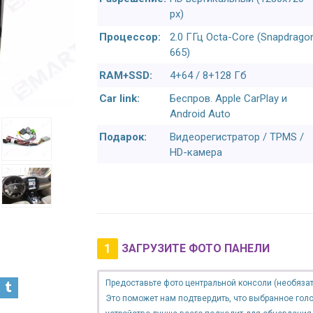
px)
Процессор:
2.0 ГГц Octa-Core (Snapdrago
665)
RAM+SSD:
4+64 / 8+128 Гб
Car link:
Беспров. Apple CarPlay и
Android Auto
Подарок:
Видеорегистратор / TPMS /
HD-камера
1
ЗАГРУЗИТЕ ФОТО ПАНЕЛИ
Предоставьте фото центральной консоли (необязат
Это поможет нам подтвердить, что выбранное гол