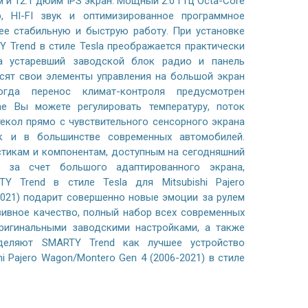
и 12.1 дюйм IPS экран. Мощный 2.0 ГГц Octa-Core
р, HI-FI звук и оптимизированное программное
ее стабильную и быструю работу. При установке
 Trend в стиле Tesla преображается практически
 а устаревший заводской блок радио и панель
сят свои элементы управления на большой экран
огда перенос климат-контроля предусмотрен
ае Вы можете регулировать температуру, поток
текол прямо с чувствительного сенсорного экрана
ак и в большинстве современных автомобилей.
стикам и компонентам, доступным на сегодняшний
 за счет большого адаптированного экрана,
Y Trend в стиле Tesla для Mitsubishi Pajero
2021) подарит совершенно новые эмоции за рулем
ивное качество, полный набор всех современных
оригинальными заводскими настройками, а также
деляют SMARTY Trend как лучшее устройство
i Pajero Wagon/Montero Gen 4 (2006-2021) в стиле