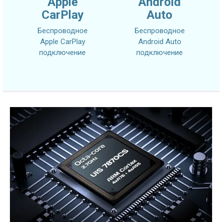
Apple
Android
CarPlay
Auto
Беспроводное
Беспроводное
Apple CarPlay
Android Auto
подключение
подключение