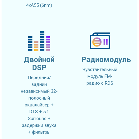
4xA55 (6nm)
Двойной
Радиомодуль
DSP
Чувствительный
модуль FM-
Передний/
радио с RDS
задний
независимый 32-
полосный
эквалайзер +
DTS + 5.1
Surround +
задержки звука
+ фильтры