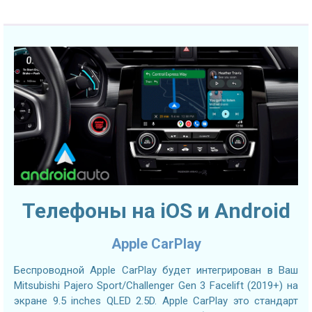
Телефоны на iOS и Android
Apple CarPlay
Беспроводной Apple CarPlay будет интегрирован в Ваш
Mitsubishi Pajero Sport/Challenger Gen 3 Facelift (2019+) на
экране 9.5 inches QLED 2.5D. Apple CarPlay это стандарт