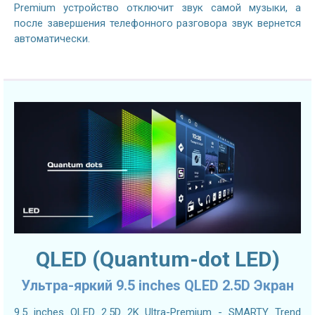
Premium устройство отключит звук самой музыки, а
после завершения телефонного разговора звук вернется
автоматически.
QLED (Quantum-dot LED)
Ультра-яркий 9.5 inches QLED 2.5D Экран
9.5 inches QLED 2.5D 2K Ultra-Premium - SMARTY Trend