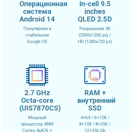
Операционная
In-cell 9.5
система
inches
Android 14
QLED 2.5D
Популярная и
Разрешение 2K
стабильная
(2000x1200 px) /
Google OS
HD (1280x720 px)
2.7 GHz
RAM +
Octa-core
внутренний
(UIS7870CS)
SSD
Мощный
4+64 / 6+128 /
процессор ARM
8+128 / 8+256 /
Cortex 4xA76 +
12+256 Gb