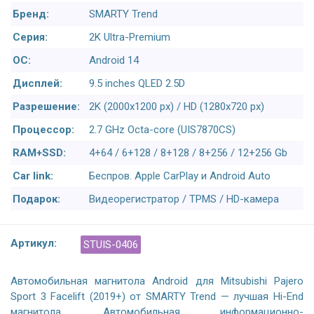
Бренд:
SMARTY Trend
Серия:
2K Ultra-Premium
ОС:
Android 14
Дисплей:
9.5 inches QLED 2.5D
Разрешение:
2K (2000x1200 px) / HD (1280x720 px)
Процессор:
2.7 GHz Octa-core (UIS7870CS)
RAM+SSD:
4+64 / 6+128 / 8+128 / 8+256 / 12+256 Gb
Car link:
Беспров. Apple CarPlay и Android Auto
Подарок:
Видеорегистратор / TPMS / HD-камера
Артикул:
STUIS-0406
Автомобильная магнитола Android для Mitsubishi Pajero
Sport 3 Facelift (2019+) от SMARTY Trend — лучшая Hi-End
магнитола. Автомобильная информационно-