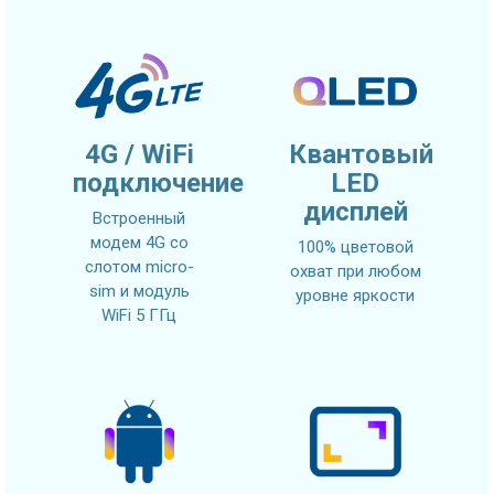
4G / WiFi
Квантовый
подключение
LED
дисплей
Встроенный
модем 4G со
100% цветовой
слотом micro-
охват при любом
sim и модуль
уровне яркости
WiFi 5 ГГц