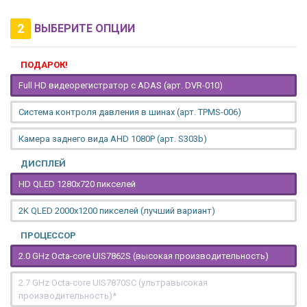
2
ВЫБЕРИТЕ ОПЦИИ
ПОДАРОК!
Full HD видеорегистратор с ADAS (арт. DVR-010)
Система контроля давления в шинах (арт. TPMS-006)
Камера заднего вида AHD 1080P (арт. S303b)
ДИСПЛЕЙ
HD QLED 1280x720 пикселей
2K QLED 2000х1200 пикселей (лучший вариант)
ПРОЦЕССОР
2.0 GHz Octa-core UIS7862S (высокая производительность)
2.7 GHz Octa-core UIS7870SC (ультравысокая
производительность)*