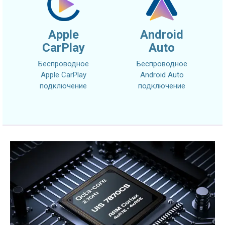
Apple
Android
CarPlay
Auto
Беспроводное
Беспроводное
Apple CarPlay
Android Auto
подключение
подключение