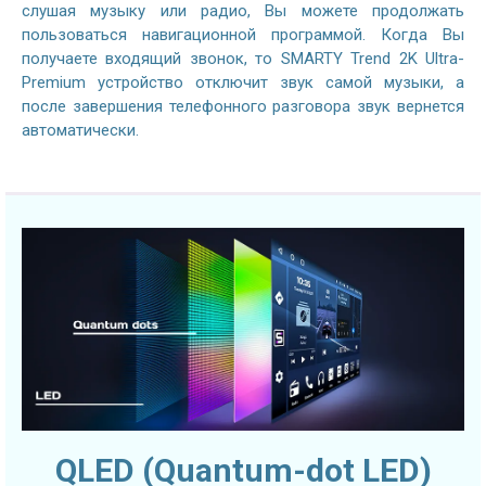
слушая музыку или радио, Вы можете продолжать
пользоваться навигационной программой. Когда Вы
получаете входящий звонок, то SMARTY Trend 2K Ultra-
Premium устройство отключит звук самой музыки, а
после завершения телефонного разговора звук вернется
автоматически.
QLED (Quantum-dot LED)