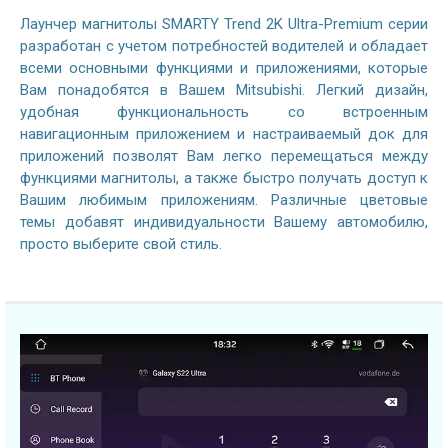
Лаунчер магнитолы SMARTY Trend 2K Ultra-Premium серии
разработан с учетом потребностей водителей и обладает
всеми основными функциями и приложениями, которые
Вам понадобятся в Вашем Mitsubishi. Легкий дизайн,
удобная функциональность со встроенным
навигационным приложением и настраиваемый док для
приложений позволят Вам легко перемещаться между
функциями магнитолы, а также быстро получать доступ к
Вашим любимым приложениям. Различные цветовые
темы добавят индивидуальности Вашему автомобилю,
просто выберите свой стиль.