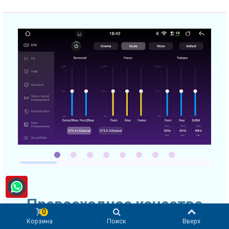
Превосходное качество
0
звука
Корзина
Поиск
Вверх