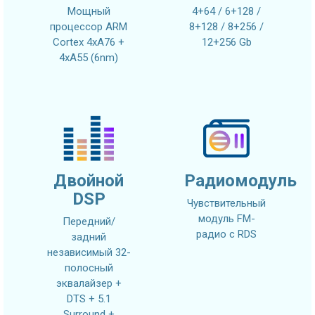
Мощный
4+64 / 6+128 /
процессор ARM
8+128 / 8+256 /
Cortex 4xA76 +
12+256 Gb
4xA55 (6nm)
Двойной
Радиомодуль
DSP
Чувствительный
модуль FM-
Передний/
радио с RDS
задний
независимый 32-
полосный
эквалайзер +
DTS + 5.1
Surround +