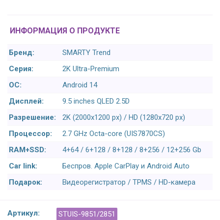
ИНФОРМАЦИЯ О ПРОДУКТЕ
Бренд:
SMARTY Trend
Серия:
2K Ultra-Premium
ОС:
Android 14
Дисплей:
9.5 inches QLED 2.5D
Разрешение:
2K (2000x1200 px) / HD (1280x720 px)
Процессор:
2.7 GHz Octa-core (UIS7870CS)
RAM+SSD:
4+64 / 6+128 / 8+128 / 8+256 / 12+256 Gb
Car link:
Беспров. Apple CarPlay и Android Auto
Подарок:
Видеорегистратор / TPMS / HD-камера
Артикул:
STUIS-9851/2851