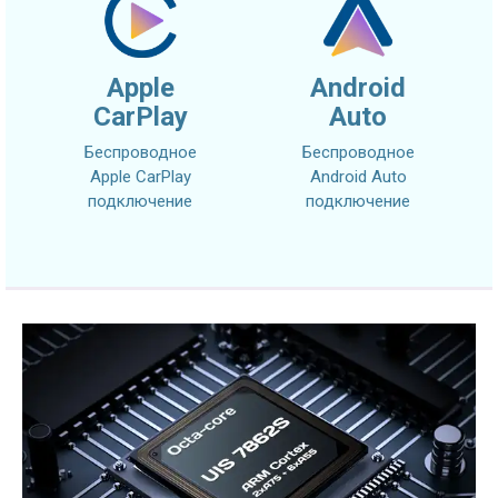
Apple
Android
CarPlay
Auto
Беспроводное
Беспроводное
Apple CarPlay
Android Auto
подключение
подключение