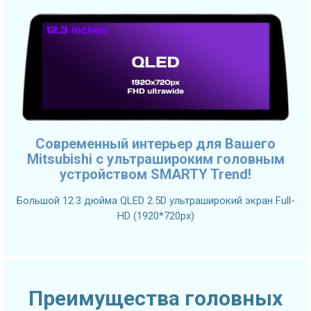
Современный интерьер для Вашего
Mitsubishi с ультрашироким головным
устройством SMARTY Trend!
Большой 12.3 дюйма QLED 2.5D ультраширокий экран Full-
HD (1920*720px)
Преимущества головных