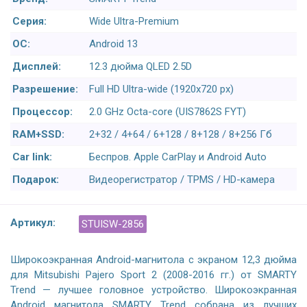
Серия:
Wide Ultra-Premium
ОС:
Android 13
Дисплей:
12.3 дюйма QLED 2.5D
Разрешение:
Full HD Ultra-wide (1920x720 px)
Процессор:
2.0 GHz Octa-core (UIS7862S FYT)
RAM+SSD:
2+32 / 4+64 / 6+128 / 8+128 / 8+256 Гб
Car link:
Беспров. Apple CarPlay и Android Auto
Подарок:
Видеорегистратор / TPMS / HD-камера
Артикул:
STUISW-2856
Широкоэкранная Android-магнитола с экраном 12,3 дюйма
для Mitsubishi Pajero Sport 2 (2008-2016 гг.) от SMARTY
Trend — лучшее головное устройство. Широкоэкранная
Android магнитола SMARTY Trend собрана из лучших