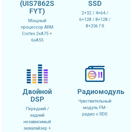
(UIS7862S
SSD
FYT)
2+32 / 4+64 /
6+128 / 8+128 /
Мощный
8+256 Гб
процессор ARM
Cortex 2xA75 +
6xA55
Двойной
Радиомодуль
DSP
Чувствительный
модуль FM-
Передний /
радио с RDS
задний
независимый
эквалайзер +