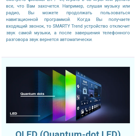
все, что Вам захочется. Например, слушая музыку или
радио, Вы можете продолжать пользоваться
навигационной программой. Когда Вы получаете
входящий звонок, то SMARTY Trend устройство отключит
звук самой музыки, а после завершения телефонного
разговора звук вернется автоматически.
QLED (Quantum-dot LED)