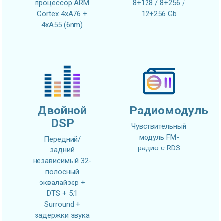
процессор ARM
8+128 / 8+256 /
Cortex 4xA76 +
12+256 Gb
4xA55 (6nm)
Двойной
Радиомодуль
DSP
Чувствительный
модуль FM-
Передний/
радио с RDS
задний
независимый 32-
полосный
эквалайзер +
DTS + 5.1
Surround +
задержки звука