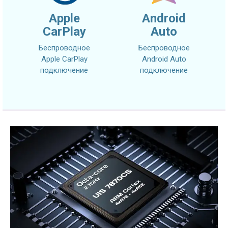
Apple
Android
CarPlay
Auto
Беспроводное
Беспроводное
Apple CarPlay
Android Auto
подключение
подключение