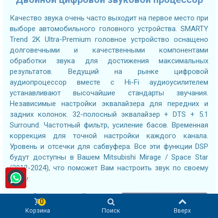
Качество звука очень часто выходит на первое место при
выборе автомобильного головного устройства. SMARTY
Trend 2K Ultra-Premium головное устройство оснащено
долговечными и качественными компонентами
обработки звука для достижения максимальных
результатов. Ведущий на рынке цифровой
аудиопроцессор вместе с Hi-Fi аудиоусилителем
устанавливают высочайшие стандарты звучания.
Независимые настройки эквалайзера для передних и
задних колонок. 32-полосный эквалайзер + DTS + 5.1
Surround. Частотный фильтр, усиление басов. Временная
коррекция для точной настройки каждого канала.
Уровень и отсечки для сабвуфера. Все эти функции DSP
будут доступны в Вашем Mitsubishi Mirage / Space Star
(2012-2024), что поможет Вам настроить звук по своему
вкусу.
Оптический и
0
коаксиальный
Корзина
Поиск
Вверх