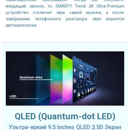
входящий звонок, то SMARTY Trend 2K Ultra-Premium
устройство отключит звук самой музыки, а после
завершения телефонного разговора звук вернется
автоматически.
QLED (Quantum-dot LED)
Ультра-яркий 9.5 inches QLED 2.5D Экран