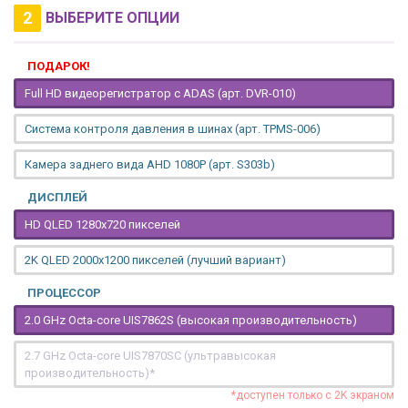
2
ВЫБЕРИТЕ ОПЦИИ
ПОДАРОК!
Full HD видеорегистратор с ADAS (арт. DVR-010)
Система контроля давления в шинах (арт. TPMS-006)
Камера заднего вида AHD 1080P (арт. S303b)
ДИСПЛЕЙ
HD QLED 1280x720 пикселей
2K QLED 2000х1200 пикселей (лучший вариант)
ПРОЦЕССОР
2.0 GHz Octa-core UIS7862S (высокая производительность)
2.7 GHz Octa-core UIS7870SC (ультравысокая
производительность)*
*доступен только с 2K экраном