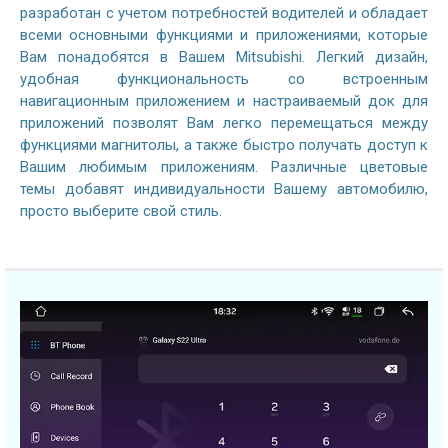
разработан с учетом потребностей водителей и обладает
всеми основными функциями и приложениями, которые
Вам понадобятся в Вашем Mitsubishi. Легкий дизайн,
удобная функциональность со встроенным
навигационным приложением и настраиваемый док для
приложений позволят Вам легко перемещаться между
функциями магнитолы, а также быстро получать доступ к
Вашим любимым приложениям. Различные цветовые
темы добавят индивидуальности Вашему автомобилю,
просто выберите свой стиль.