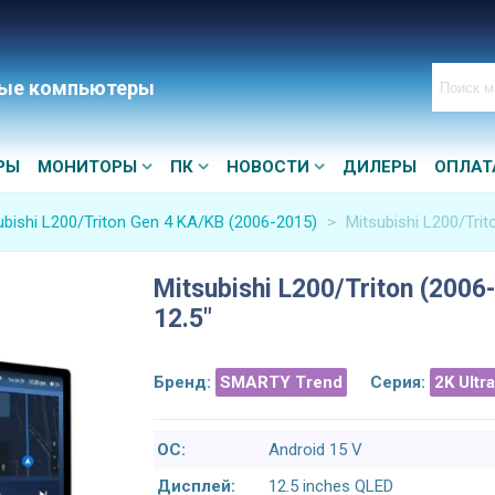
ые компьютеры
РЫ
МОНИТОРЫ
ПК
НОВОСТИ
ДИЛЕРЫ
ОПЛАТ
ubishi L200/Triton Gen 4 KA/KB (2006-2015)
>
Mitsubishi L200/Tri
Mitsubishi L200/Triton (200
12.5"
Бренд:
SMARTY Trend
Серия:
2K Ultr
ОС:
Android 15 V
Дисплей:
12.5 inches QLED