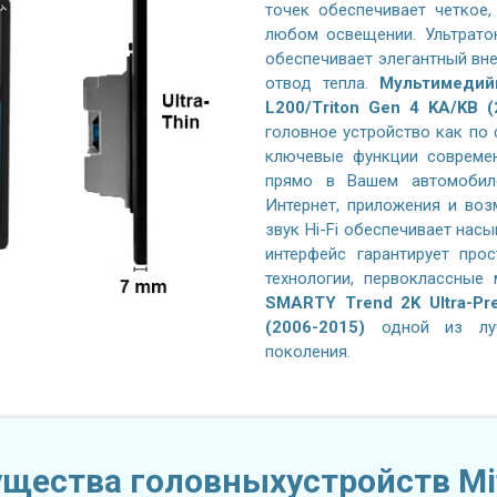
точек обеспечивает четкое
любом освещении. Ультрато
обеспечивает элегантный вн
отвод тепла.
Мультимедий
L200/Triton Gen 4 KA/KB (
головное устройство как по 
ключевые функции современ
прямо в Вашем автомобиле
Интернет, приложения и воз
звук Hi-Fi обеспечивает нас
интерфейс гарантирует про
технологии, первоклассные
SMARTY Trend 2K Ultra-Pre
(2006-2015)
одной из лучш
поколения.
щества головныхустройств Mit