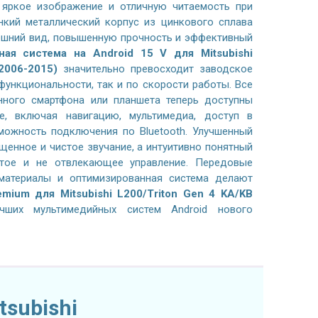
, яркое изображение и отличную читаемость при
нкий металлический корпус из цинкового сплава
ешний вид, повышенную прочность и эффективный
ная система на
Android 15 V
для Mitsubishi
2006-2015)
значительно превосходит заводское
функциональности, так и по скорости работы. Все
ного смартфона или планшета теперь доступны
, включая навигацию, мультимедиа, доступ в
можность подключения по Bluetooth. Улучшенный
ыщенное и чистое звучание, а интуитивно понятный
стое и не отвлекающее управление. Передовые
 материалы и оптимизированная система делают
mium для Mitsubishi L200/Triton Gen 4 KA/KB
их мультимедийных систем Android нового
subishi