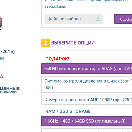
устройство лучше всего подходит для обновления
автомобиля.
Файл не выбран
СОХР
2
ВЫБЕРИТЕ ОПЦИИ
6-2015)
лы
ПОДАРОК!
Full HD видеорегистратор с ADAS (арт. DVR
A
Система контроля давления в шинах (арт.
006)
Камера заднего вида AHD 1080P (арт. S30
RAM / SSD STORAGE
1.6GHz - 4GB / 64GB SSD (оптимальный)