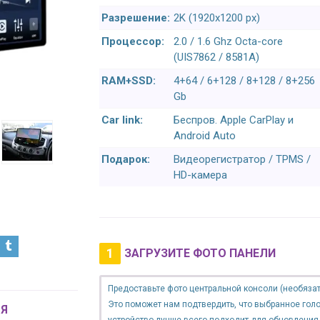
Разрешение:
2K (1920x1200 px)
Процессор:
2.0 / 1.6 Ghz Octa-core
(UIS7862 / 8581A)
RAM+SSD:
4+64 / 6+128 / 8+128 / 8+256
Gb
Car link:
Беспров. Apple CarPlay и
Android Auto
Подарок:
Видеорегистратор / TPMS /
HD-камера
1
ЗАГРУЗИТЕ ФОТО ПАНЕЛИ
Предоставьте фото центральной консоли (необязат
Это поможет нам подтвердить, что выбранное гол
Я