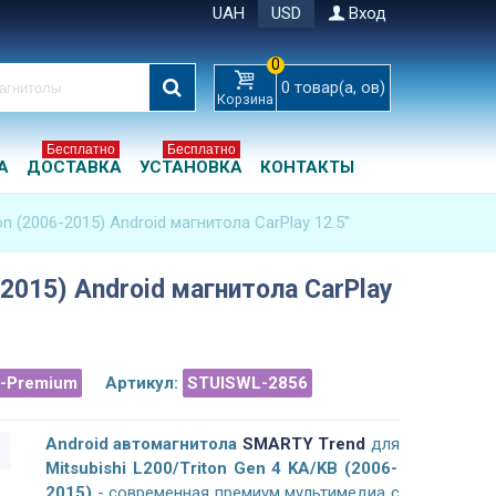
UAH
USD
Вход
0
0
товар(а, ов)
Корзина
Бесплатно
Бесплатно
А
ДОСТАВКА
УСТАНОВКА
КОНТАКТЫ
ton (2006-2015) Android магнитола CarPlay 12.5"
6-2015) Android магнитола CarPlay
a-Premium
Артикул:
STUISWL-2856
Android а
втомагнитола
SMARTY Trend
для
Mitsubishi L200/Triton Gen 4 KA/KB (2006-
2015)
- современная премиум мультимедиа с