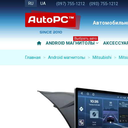
RU
UA
(097) 755-1212
(093) 755-1212
Автомобильн
Выбрать авто
ANDROID МАГНИТОЛЫ
АКСЕССУА
Главная
>
Android магнитолы
>
Mitsubishi
>
Mits