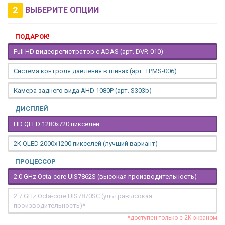
2
ВЫБЕРИТЕ ОПЦИИ
ПОДАРОК!
Full HD видеорегистратор с ADAS (арт. DVR-010)
Система контроля давления в шинах (арт. TPMS-006)
Камера заднего вида AHD 1080P (арт. S303b)
ДИСПЛЕЙ
HD QLED 1280x720 пикселей
2K QLED 2000х1200 пикселей (лучший вариант)
ПРОЦЕССОР
2.0 GHz Octa-core UIS7862S (высокая производительность)
2.7 GHz Octa-core UIS7870SC (ультравысокая
производительность)*
*доступен только с 2K экраном