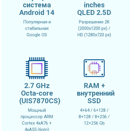
система
inches
Android 14
QLED 2.5D
Популярная и
Разрешение 2K
стабильная
(2000x1200 px) /
Google OS
HD (1280x720 px)
2.7 GHz
RAM +
Octa-core
внутренний
(UIS7870CS)
SSD
Мощный
4+64 / 6+128 /
процессор ARM
8+128 / 8+256 /
Cortex 4xA76 +
12+256 Gb
4xA55 (6nm)