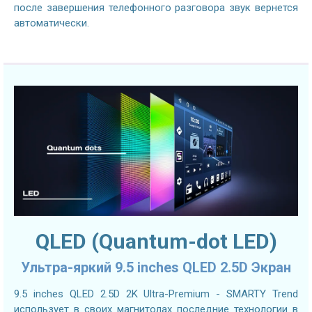
после завершения телефонного разговора звук вернется
автоматически.
QLED (Quantum-dot LED)
Ультра-яркий 9.5 inches QLED 2.5D Экран
9.5 inches QLED 2.5D 2K Ultra-Premium - SMARTY Trend
использует в своих магнитолах последние технологии в