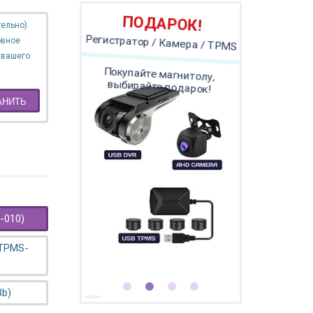
ПОДАРОК!
ельно).
овное
Регистратор / Камера / TPMS
 вашего
Покупайте магнитолу,
выбирайте подарок!
АНИТЬ
-010)
 TPMS-
3b)