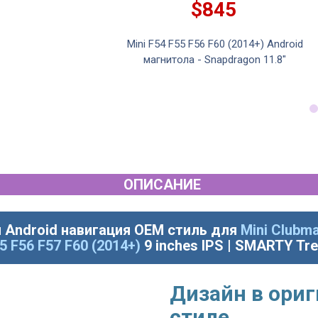
$845
-2020) Android
Mini F54 F55 F56 F60 (2014+) Android
on - 8.8"
магнитола - Snapdragon 11.8"
ОПИСАНИЕ
 Android навигация OEM стиль для
Mini Clubm
5 F56 F57 F60 (2014+)
9 inches IPS | SMARTY Tr
Дизайн в ори
стиле