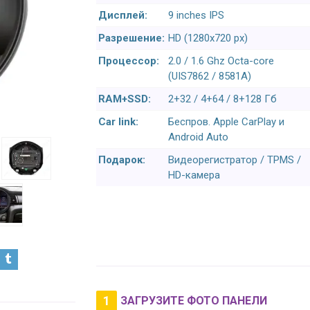
Дисплей:
9 inches IPS
Разрешение:
HD (1280х720 px)
Процессор:
2.0 / 1.6 Ghz Octa-core
(UIS7862 / 8581A)
RAM+SSD:
2+32 / 4+64 / 8+128 Гб
Car link:
Беспров. Apple CarPlay и
Android Auto
Подарок:
Видеорегистратор / TPMS /
HD-камера
1
ЗАГРУЗИТЕ ФОТО ПАНЕЛИ