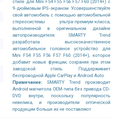
стиле для Mini F54 F55 F56 F57 F60 (2014+) с
9-дюймовым IPS-экраном. Усовершенствуйте
свой автомобиль с помощью автомобильной
стереосистемы ультра-премиум-класса,
выполненной в оригинальном дизайне
автопроизводителя. SMARTY Trend
разработала высококачественное
автомобильное головное устройство для
Mini F54 F55 F56 F57 F60 (2014+), которое
добавит новые функции, сохраняя при этом
заводской стиль. Поддерживает
беспроводной Apple CarPlay и Android Auto.
Примечание:
SMARTY Trend производит
Android магнитола OEM-типа без привода CD-
DVD внутри, поскольку популярность
невелика, и производители оптической
продукции больше их не поставляют.