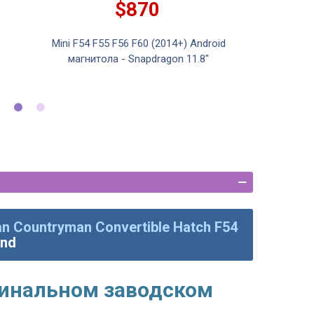
$870
Mini F54 F55 F56 F60 (2014+) Android
Блок бес
магнитола - Snapdragon 11.8"
an Countryman Convertible Hatch F54
end
гинальном заводском