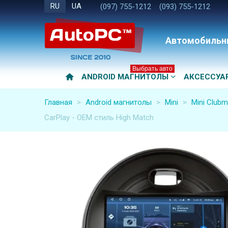
RU
UA
(097) 755-1212
(093) 755-1212
Автомобильн
Выбрать авто
ANDROID МАГНИТОЛЫ
АКСЕССУА
Главная
>
Android магнитолы
>
Mini
>
Mini Clubm
CarPlay - OEM стиль High Match