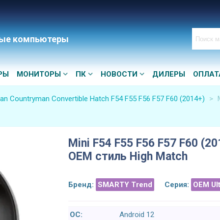
ые компьютеры
РЫ
МОНИТОРЫ
ПК
НОВОСТИ
ДИЛЕРЫ
ОПЛАТ
an Countryman Convertible Hatch F54 F55 F56 F57 F60 (2014+)
>
Mini F54 F55 F56 F57 F60 (20
OEM стиль High Match
Бренд:
SMARTY Trend
Серия:
OEM Ul
ОС:
Android 12