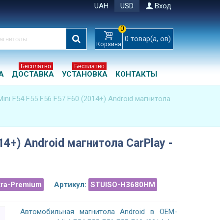
UAH
USD
Вход
0
0
товар(а, ов)
Корзина
Бесплатно
Бесплатно
А
ДОСТАВКА
УСТАНОВКА
КОНТАКТЫ
Mini F54 F55 F56 F57 F60 (2014+) Android магнитола
14+) Android магнитола CarPlay -
tra-Premium
Артикул:
STUISO-H3680HM
Автомобильная магнитола Android в OEM-