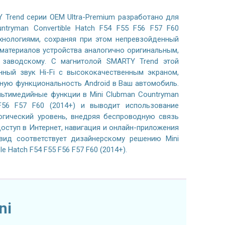
 Trend серии OEM Ultra-Premium разработано для
ntryman Convertible Hatch F54 F55 F56 F57 F60
хнологиями, сохраняя при этом непревзойденный
материалов устройства аналогично оригинальным,
 заводскому. С магнитолой SMARTY Trend этой
нный звук Hi-Fi с высококачественным экраном,
ную функциональность Android в Ваш автомобиль.
ьтимедийные функции в Mini Clubman Countryman
 F56 F57 F60 (2014+) и выводит использование
огический уровень, внедряя беспроводную связь
, доступ в Интернет, навигация и онлайн-приложения
вид соответствует дизайнерскому решению Mini
e Hatch F54 F55 F56 F57 F60 (2014+).
ni