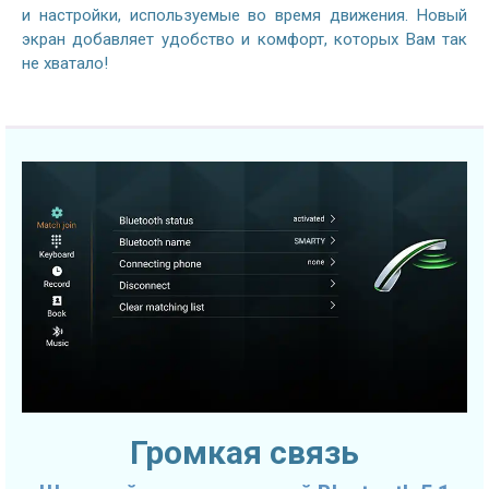
и настройки, используемые во время движения. Новый
экран добавляет удобство и комфорт, которых Вам так
не хватало!
Громкая связь