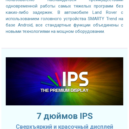
одновременной работы самых тяжелых программ без
каких-либо задержек. В автомобиле Land Rover с
использованием головного устройства SMARTY Trend на
базе Android, все стандартные функции объединены с
новыми технологиями на мощном оборудовании.
7 дюймов IPS
Сверхъяркий и красочный дисплей