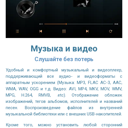
Музыка и видео
Слушайте без потерь
Удобный и комфортный музыкальный и видеоплеер,
поддерживающий все аудио- и видеоформаты с
аппаратным ускорением (Музыка: MP3, FLAC AC-3, AAC,
WMA, WAV, OGG и т.д. Видео: AVI, MP4, MKV, MOV, WMV,
MPG, H.264, RMVB, .etc). Отображение обложек
изображений, тегов альбомов, исполнителей и названий
песен. Воспроизведение файлов из внутренней
музыкальной библиотеки или с внешних USB-накопителей.
Кроме того, можно установить любой сторонний