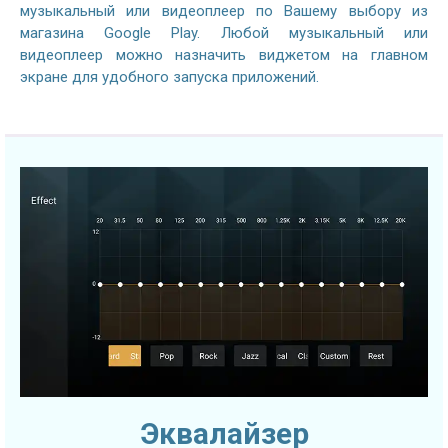
музыкальный или видеоплеер по Вашему выбору из
магазина Google Play. Любой музыкальный или
видеоплеер можно назначить виджетом на главном
экране для удобного запуска приложений.
Эквалайзер