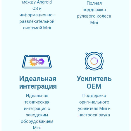
между Android
Полная
OS и
поддержка
информационно-
рулевого колеса
развлекательной
Mini
системой Mini
Идеальная
Усилитель
интеграция
OEM
Идеальная
Поддержка
техническая
оригинального
интеграция с
усилителя Mini и
заводским
настроек звука
оборудованием
Mini