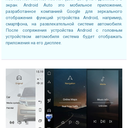
экран. Android Auto это мобильное приложение,
разработанное компанией Google для зеркального
отображения функций устройства Android, например,
смартфона, на развлекательной системе автомобиля.
После сопряжения устройства Android с головным
устройством автомобиля система будет отображать
приложения на его дисплее.