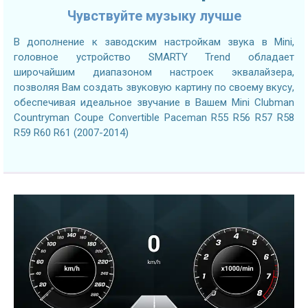
Чувствуйте музыку лучше
В дополнение к заводским настройкам звука в Mini,
головное устройство SMARTY Trend обладает
широчайшим диапазоном настроек эквалайзера,
позволяя Вам создать звуковую картину по своему вкусу,
обеспечивая идеальное звучание в Вашем Mini Clubman
Countryman Coupe Convertible Paceman R55 R56 R57 R58
R59 R60 R61 (2007-2014)