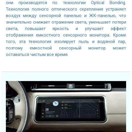
они производятся по технологии Optical Bonding.
Технология полного оптического скрепления устраняет
воздух между сенсорной панелью и ЖК-панелью, что
значительно снижает отражение света, уменьшает потери
света, повышает яркость и улучшает эффект
отображения емкостного сенсорного монитора. Кроме
того, эта технология изолирует пыль и водяной пар,
поэтому емкостной сенсорный монитор может
оставаться чистым все время.