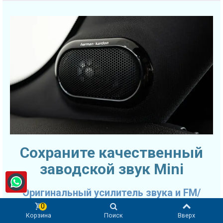
Сохраните качественный
заводской звук Mini
Оригинальный усилитель звука и FM/
спутниковое/DAB-радио
0
Корзина
Поиск
Вверх
Благодаря возможностям подключения магнитолы Mini