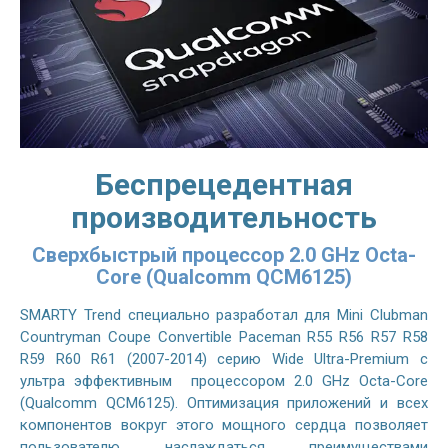
Беспрецедентная
производительность
Сверхбыстрый процессор 2.0 GHz Octa-
Core (Qualcomm QCM6125)
SMARTY Trend специально разработал для Mini Clubman
Countryman Coupe Convertible Paceman R55 R56 R57 R58
R59 R60 R61 (2007-2014) серию Wide Ultra-Premium с
ультра эффективным процессором 2.0 GHz Octa-Core
(Qualcomm QCM6125). Оптимизация приложений и всех
компонентов вокруг этого мощного сердца позволяет
пользователю наслаждаться преимуществами