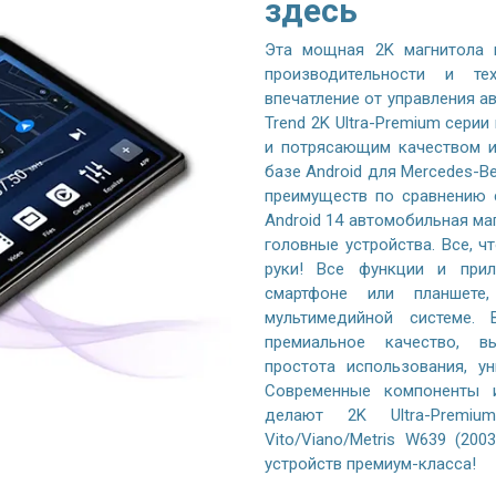
здесь
Эта мощная 2K магнитола 
производительности и те
впечатление от управления 
Trend 2K Ultra-Premium серии
и потрясающим качеством и
базе Android для Mercedes-Be
преимуществ по сравнению 
Android 14 автомобильная ма
головные устройства. Все, ч
руки! Все функции и при
смартфоне или планшете
мультимедийной системе. 
премиальное качество, вы
простота использования, у
Современные компоненты и
делают 2K Ultra-Premiu
Vito/Viano/Metris W639 (20
устройств премиум-класса!