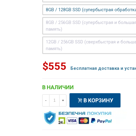
8GB / 128GB SSD (супербыстрая обработк
8GB / 256GB SSD (супербыстрая и больша
память)
12GB / 256GB SSD (сверхбыстрая и больш
память)
$555
Бесплатная доставка и уста
В НАЛИЧИИ
В КОРЗИНУ
-
+