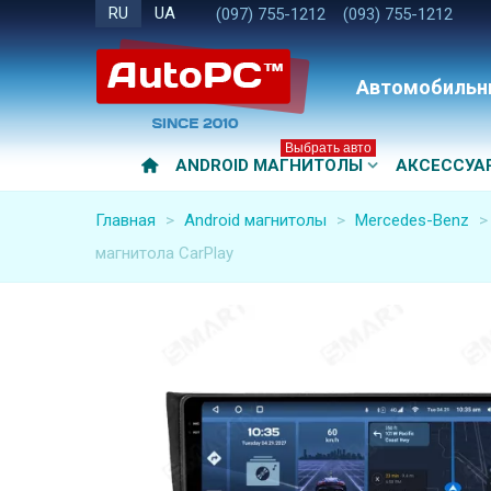
RU
UA
(097) 755-1212
(093) 755-1212
Автомобильн
Выбрать авто
ANDROID МАГНИТОЛЫ
АКСЕССУА
Главная
>
Android магнитолы
>
Mercedes-Benz
>
магнитола CarPlay