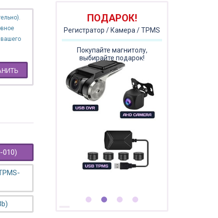
ПОДАРОК!
ельно).
овное
Регистратор / Камера / TPMS
 вашего
Покупайте магнитолу,
выбирайте подарок!
АНИТЬ
-010)
 TPMS-
3b)