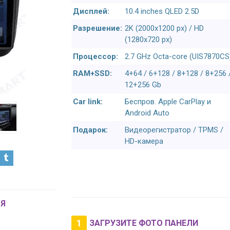
Дисплей:
10.4 inches QLED 2.5D
Разрешение:
2K (2000x1200 px) / HD
(1280x720 px)
Процессор:
2.7 GHz Octa-core (UIS7870CS
RAM+SSD:
4+64 / 6+128 / 8+128 / 8+256 
12+256 Gb
Car link:
Беспров. Apple CarPlay и
Android Auto
Подарок:
Видеорегистратор / TPMS /
HD-камера
Я
1
ЗАГРУЗИТЕ ФОТО ПАНЕЛИ