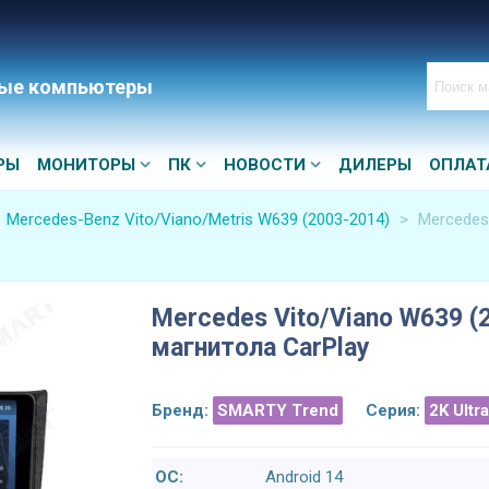
ые компьютеры
РЫ
МОНИТОРЫ
ПК
НОВОСТИ
ДИЛЕРЫ
ОПЛАТ
Mercedes-Benz Vito/Viano/Metris W639 (2003-2014)
>
Mercedes 
Mercedes Vito/Viano W639 (2
магнитола CarPlay
Бренд:
SMARTY Trend
Серия:
2K Ultr
ОС:
Android 14