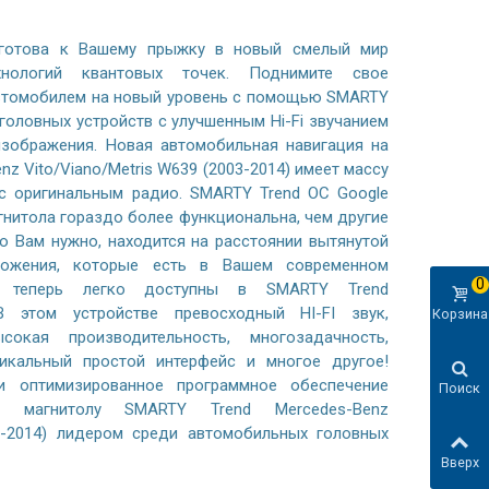
готова к Вашему прыжку в новый смелый мир
хнологий квантовых точек. Поднимите свое
автомобилем на новый уровень с помощью SMARTY
 головных устройств с улучшенным Hi-Fi звучанием
зображения. Новая автомобильная навигация на
nz Vito/Viano/Metris W639 (2003-2014) имеет массу
с оригинальным радио. SMARTY Trend ОС Google
гнитола гораздо более функциональна, чем другие
то Вам нужно, находится на расстоянии вытянутой
ложения, которые есть в Вашем современном
0
, теперь легко доступны в SMARTY Trend
В этом устройстве превосходный HI-FI звук,
Корзина
сокая производительность, многозадачность,
никальный простой интерфейс и многое другое!
 оптимизированное программное обеспечение
Поиск
m магнитолу SMARTY Trend Mercedes-Benz
03-2014) лидером среди автомобильных головных
Вверх