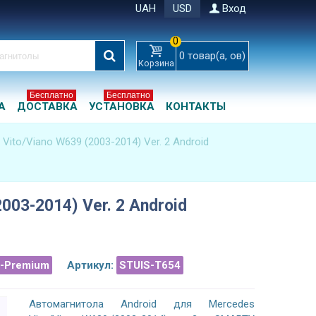
UAH
USD
Вход
0
0
товар(а, ов)
Корзина
Бесплатно
Бесплатно
А
ДОСТАВКА
УСТАНОВКА
КОНТАКТЫ
Vito/Viano W639 (2003-2014) Ver. 2 Android
003-2014) Ver. 2 Android
a-Premium
Артикул:
STUIS-T654
Автомагнитола Android для Mercedes