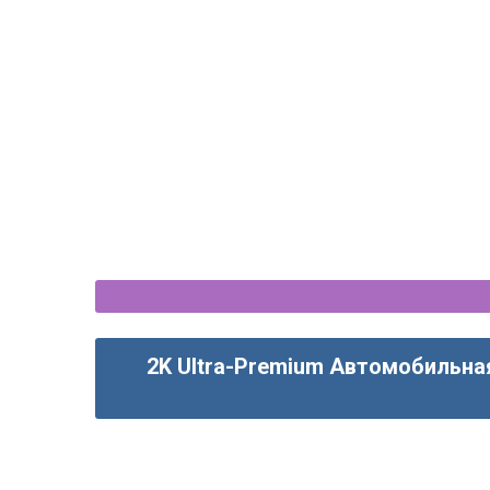
$550
Mercedes-Benz Vito/Viano 
Android магнитола 
2K Ultra-Premium Автомобильна