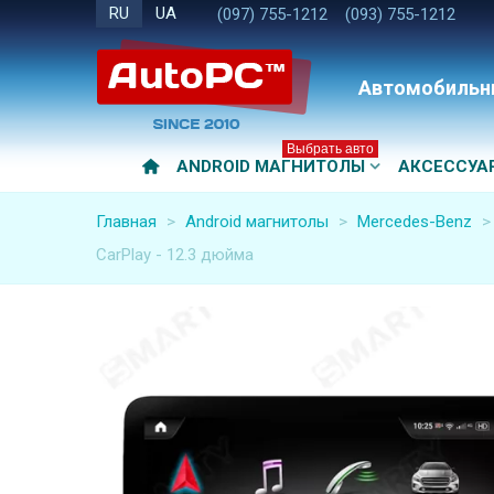
RU
UA
(097) 755-1212
(093) 755-1212
Автомобильн
Выбрать авто
ANDROID МАГНИТОЛЫ
АКСЕССУА
Главная
>
Android магнитолы
>
Mercedes-Benz
>
CarPlay - 12.3 дюйма