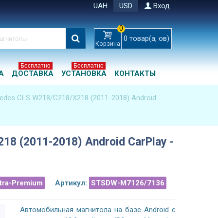
UAH
USD
Вход
0
0
товар(а, ов)
Корзина
Бесплатно
Бесплатно
А
ДОСТАВКА
УСТАНОВКА
КОНТАКТЫ
edes CLS W218/C218/X218 (2011-2018) Android
8 (2011-2018) Android CarPlay -
ltra-Premium
Артикул:
STSDW-M7126/7136
Автомобильная магнитола на базе Android с