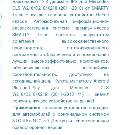
диагональю 12,3 дюйма и IPS для Mercedes
CLS W218/C218/X218 (2011-2018) от SMARTY
Trend – лучшее головное устройство Hi-End
)
класса. Автомобильная информационно-
n
развлекательная система премиум-класса
SMARTY Trend является результатом
сочетания высококачественного
производства, оптимизированного
программного обеспечения и использования
лучших высокоэффективных компонентов,
обеспечивающих высочайшую
производительность, доступную на
сегодняшний день. Купить магнитолу Android
Plug-and-Play для Mercedes CLS
W218/C218/X218 (2011-2018 гг.) – значит
получить лучшее устройство на рынке!
Примечание:
головное устройство подходит
для автомобилей с оригинальной системой
NTG 4.5 и NTG 5.0. Доступны левосторонняя и
правосторонняя версии.