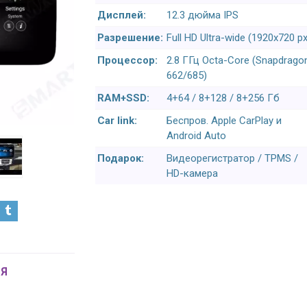
Дисплей:
12.3 дюйма IPS
Разрешение:
Full HD Ultra-wide (1920x720 px
Процессор:
2.8 ГГц Octa-Core (Snapdrago
662/685)
RAM+SSD:
4+64 / 8+128 / 8+256 Гб
Car link:
Беспров. Apple CarPlay и
Android Auto
Подарок:
Видеорегистратор / TPMS /
HD-камера
Я