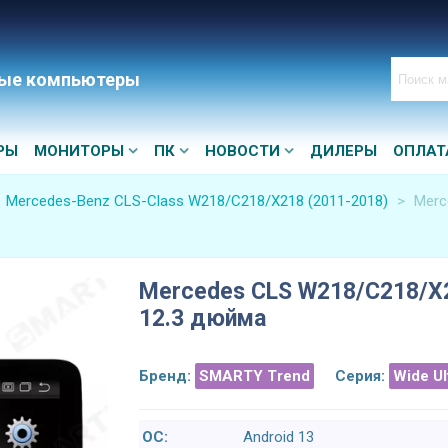
ые компьютеры
РЫ
МОНИТОРЫ
ПК
НОВОСТИ
ДИЛЕРЫ
ОПЛАТ
Mercedes-Benz CLS-Class W218/C218/X218 (2011-2018)
>
Merc
Mercedes CLS W218/C218/X21
12.3 дюйма
Бренд:
SMARTY Trend
Серия:
Wide U
ОС:
Android 13