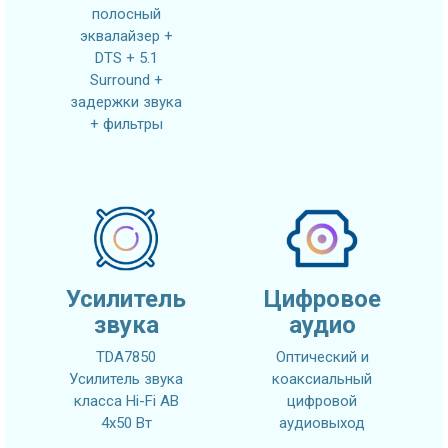
полосный
эквалайзер +
DTS + 5.1
Surround +
задержки звука
+ фильтры
Усилитель
Цифровое
звука
аудио
TDA7850
Оптический и
Усилитель звука
коаксиальный
класса Hi-Fi AB
цифровой
4x50 Вт
аудиовыход