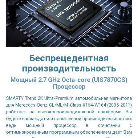
Беспрецедентная
производительность
Мощный 2.7 GHz Octa-core (UIS7870CS)
Процессор
SMARTY Trend 2K Ultra-Premium автомобильная магнитола
для Mercedes-Benz GL/ML/M-Class X164/W164 (2005-2011)
работает на высокопроизводительной платформе. Вы
будете наслаждаться повышенной производительностью,
ведь мощный процессор в сочетании с
оптимизированным программным обеспечением дает Вам