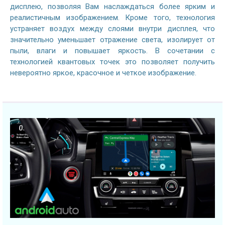
дисплею, позволяя Вам наслаждаться более ярким и
реалистичным изображением. Кроме того, технология
устраняет воздух между слоями внутри дисплея, что
значительно уменьшает отражение света, изолирует от
пыли, влаги и повышает яркость. В сочетании с
технологией квантовых точек это позволяет получить
невероятно яркое, красочное и четкое изображение.