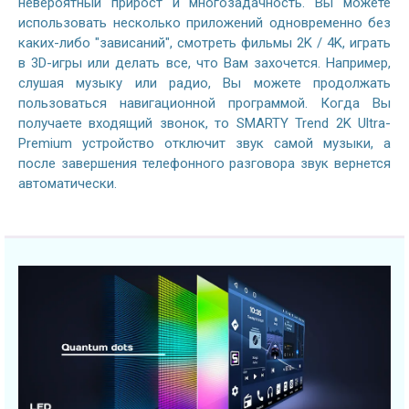
невероятный прирост и многозадачность. Вы можете
использовать несколько приложений одновременно без
каких-либо "зависаний", смотреть фильмы 2K / 4K, играть
в 3D-игры или делать все, что Вам захочется. Например,
слушая музыку или радио, Вы можете продолжать
пользоваться навигационной программой. Когда Вы
получаете входящий звонок, то SMARTY Trend 2K Ultra-
Premium устройство отключит звук самой музыки, а
после завершения телефонного разговора звук вернется
автоматически.