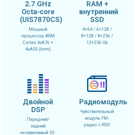
2.7 GHz
RAM +
Octa-core
внутренний
(UIS7870CS)
SSD
Мощный
4+64 / 6+128 /
процессор ARM
8+128 / 8+256 /
Cortex 4xA76 +
12+256 Gb
4xA55 (6nm)
Двойной
Радиомодуль
DSP
Чувствительный
модуль FM-
Передний/
радио с RDS
задний
независимый 32-