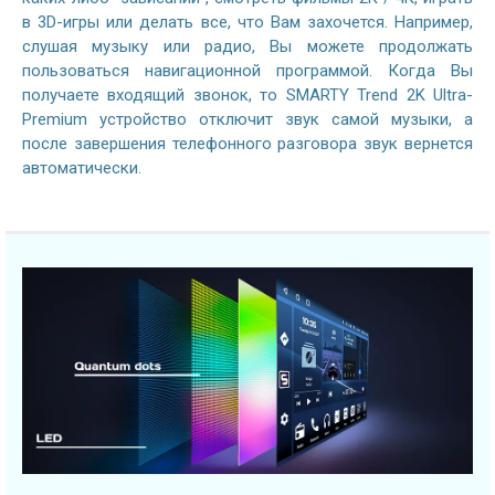
в 3D-игры или делать все, что Вам захочется. Например,
слушая музыку или радио, Вы можете продолжать
пользоваться навигационной программой. Когда Вы
получаете входящий звонок, то SMARTY Trend 2K Ultra-
Premium устройство отключит звук самой музыки, а
после завершения телефонного разговора звук вернется
автоматически.