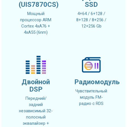
(UIS7870CS)
SSD
Мощный
4+64 / 6+128 /
процессор ARM
8+128 / 8+256 /
Cortex 4xA76 +
12+256 Gb
4xA55 (6nm)
Двойной
Радиомодуль
DSP
Чувствительный
модуль FM-
Передний/
радио с RDS
задний
независимый 32-
полосный
эквалайзер +