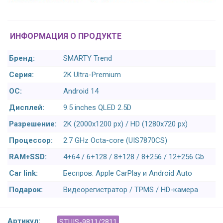
ИНФОРМАЦИЯ О ПРОДУКТЕ
Бренд:
SMARTY Trend
Серия:
2K Ultra-Premium
ОС:
Android 14
Дисплей:
9.5 inches QLED 2.5D
Разрешение:
2K (2000x1200 px) / HD (1280x720 px)
Процессор:
2.7 GHz Octa-core (UIS7870CS)
RAM+SSD:
4+64 / 6+128 / 8+128 / 8+256 / 12+256 Gb
Car link:
Беспров. Apple CarPlay и Android Auto
Подарок:
Видеорегистратор / TPMS / HD-камера
Артикул:
STUIS-9811/2811