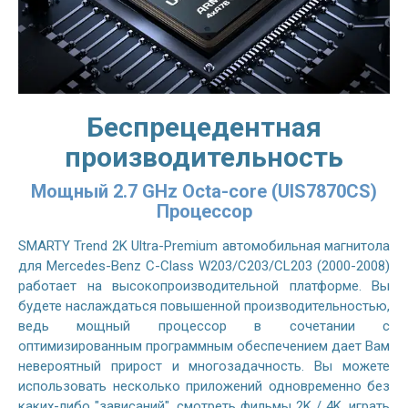
Беспрецедентная
производительность
Мощный 2.7 GHz Octa-core (UIS7870CS)
Процессор
SMARTY Trend 2K Ultra-Premium автомобильная магнитола
для Mercedes-Benz C-Class W203/C203/CL203 (2000-2008)
работает на высокопроизводительной платформе. Вы
будете наслаждаться повышенной производительностью,
ведь мощный процессор в сочетании с
оптимизированным программным обеспечением дает Вам
невероятный прирост и многозадачность. Вы можете
использовать несколько приложений одновременно без
каких-либо "зависаний", смотреть фильмы 2K / 4K, играть