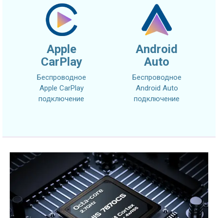
Apple
Android
CarPlay
Auto
Беспроводное
Беспроводное
Apple CarPlay
Android Auto
подключение
подключение