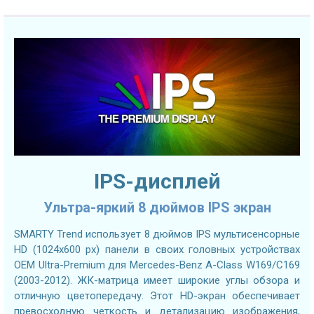
IPS-дисплей
Ультра-яркий 8 дюймов IPS экран
SMARTY Trend использует 8 дюймов IPS мультисенсорные
HD (1024х600 px) панели в своих головных устройствах
OEM Ultra-Premium для Mercedes-Benz A-Class W169/C169
(2003-2012). ЖК-матрица имеет широкие углы обзора и
отличную цветопередачу. Этот HD-экран обеспечивает
превосходную четкость и детализацию изображения,