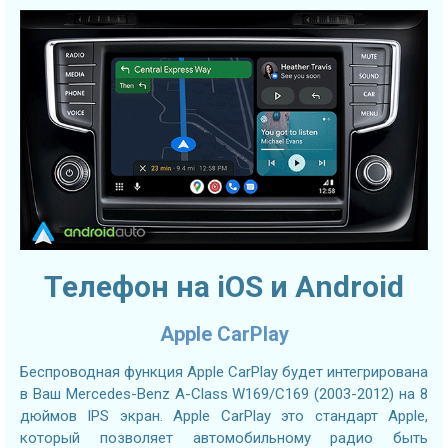
Телефон на iOS и Android
Apple CarPlay
Беспроводная функция Apple CarPlay будет интегрирована
в Ваш Mercedes-Benz A-Class W169/C169 (2003-2012) на 8
дюймов IPS экран. Apple CarPlay это стандарт Apple,
который позволяет автомобильному радио быть