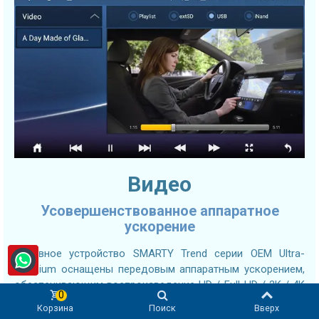
Видео
Усовершенствованное аппаратное
ускорение
Головное устройство SMARTY Trend серии OEM Ultra-
Premium оснащены передовым аппаратным ускорением,
обеспечивающим воспроизведение HD / Full-HD / 2K / 4K
0
видео в различных форматах, таких как AVI, MP4, MKV,
Корзина
Поиск
Вверх
MOV, WMV, MPG, H.264, RMVB и многих других.