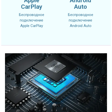
Apple
Android
CarPlay
Auto
Беспроводное
Беспроводное
подключение
подключение
Apple CarPlay
Android Auto