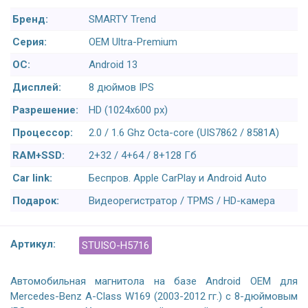
Бренд:
SMARTY Trend
Серия:
OEM Ultra-Premium
ОС:
Android 13
Дисплей:
8 дюймов IPS
Разрешение:
HD (1024х600 px)
Процессор:
2.0 / 1.6 Ghz Octa-core (UIS7862 / 8581A)
RAM+SSD:
2+32 / 4+64 / 8+128 Гб
Car link:
Беспров. Apple CarPlay и Android Auto
Подарок:
Видеорегистратор / TPMS / HD-камера
Артикул:
STUISO-H5716
Автомобильная магнитола на базе Android OEM для
Mercedes-Benz A-Class W169 (2003-2012 гг.) с 8-дюймовым