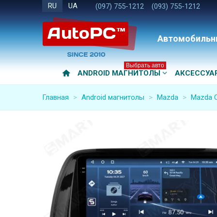
RU
UA
(097) 755-1212
(093) 755-1212
Автомобильн
Выбрать авто
ANDROID МАГНИТОЛЫ
АКСЕССУА
Главная
>
Android магнитолы
>
Mazda
>
Mazda C