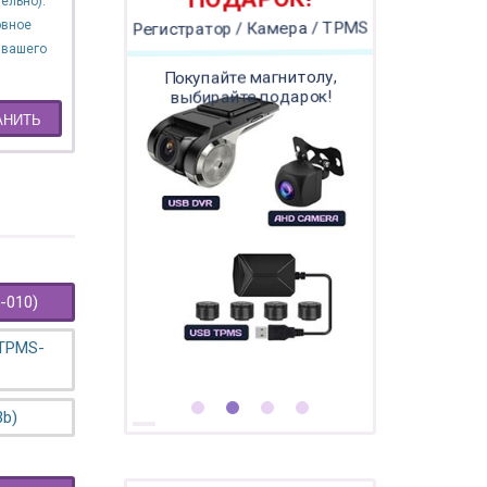
ПОДАРОК!
ельно).
овное
Регистратор / Камера / TPMS
 вашего
Покупайте магнитолу,
выбирайте подарок!
АНИТЬ
-010)
 TPMS-
3b)