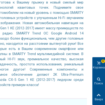
готова к Вашему прыжку в новый смелый мир
хнологий квантовых точек. Поднимите свое
автомобилем на новый уровень с помощью SMARTY
 головных устройств с улучшенным Hi-Fi звучанием
зображения. Новая автомобильная навигация на
 Gen 1 KE (2012-2017) имеет массу преимуществ по
 радио. SMARTY Trend ОС Google Android 14
раздо более функциональна, чем другие головные
жно, находится на расстоянии вытянутой руки! Все
орые есть в Вашем современном смартфоне или
тупны в SMARTY Trend мультимедийной системе. В
ный HI-FI звук, премиальное качество, высокая
0
адачность, простота использования, уникальный
Корзина
ногое другое! Современные компоненты и
ммное обеспечение делают 2K Ultra-Premium
zda CX-5 Gen 1 KE (2012-2017) лидером среди
Поиск
ройств премиум-класса!
Вверх