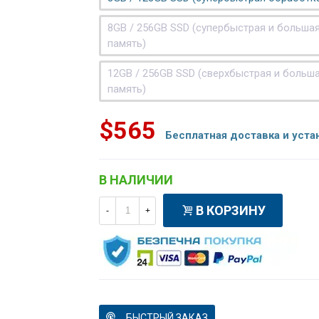
8GB / 256GB SSD (супербыстрая и больша
память)
12GB / 256GB SSD (сверхбыстрая и больш
память)
$565
Бесплатная доставка и уста
В НАЛИЧИИ
В КОРЗИНУ
-
+
БЫСТРЫЙ ЗАКАЗ