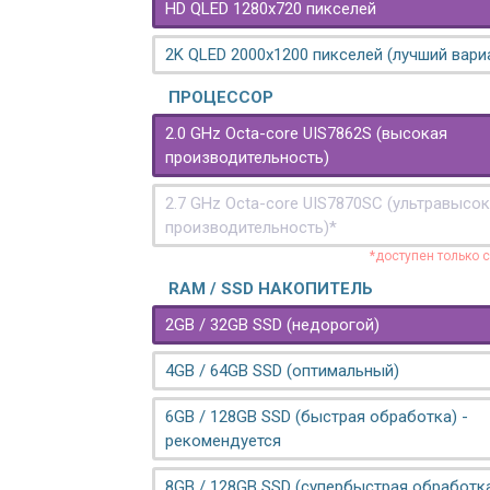
HD QLED 1280x720 пикселей
2K QLED 2000х1200 пикселей (лучший вари
ПРОЦЕССОР
2.0 GHz Octa-core UIS7862S (высокая
производительность)
2.7 GHz Octa-core UIS7870SC (ультравысо
производительность)*
*доступен только 
RAM / SSD НАКОПИТЕЛЬ
2GB / 32GB SSD (недорогой)
4GB / 64GB SSD (оптимальный)
6GB / 128GB SSD (быстрая обработка) -
рекомендуется
8GB / 128GB SSD (супербыстрая обработк