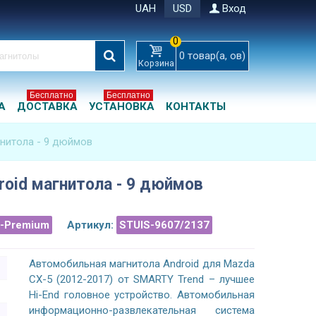
UAH
USD
Вход
0
0
товар(а, ов)
Корзина
Бесплатно
Бесплатно
А
ДОСТАВКА
УСТАНОВКА
КОНТАКТЫ
гнитола - 9 дюймов
roid магнитола - 9 дюймов
a-Premium
Артикул:
STUIS-9607/2137
Автомобильная магнитола Android для Mazda
CX-5 (2012-2017) от SMARTY Trend – лучшее
Hi-End головное устройство. Автомобильная
информационно-развлекательная система