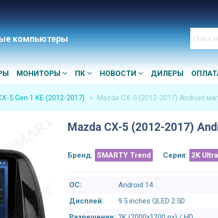
ые компьютеры
РЫ
МОНИТОРЫ
ПК
НОВОСТИ
ДИЛЕРЫ
ОПЛАТ
X-5 Gen 1 KE (2012-2017)
>
Mazda CX-5 (2012-2017) Android ма
Mazda CX-5 (2012-2017) And
Бренд:
SMARTY Trend
Серия:
2K Ultr
ОС:
Android 14
Дисплей:
9.5 inches QLED 2.5D
Разрешение:
2K (2000x1200 px) / HD