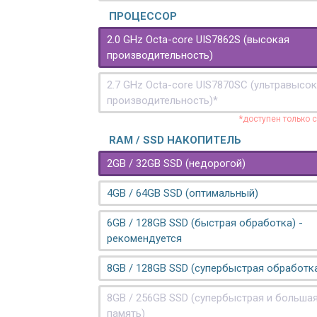
ПРОЦЕССОР
2.0 GHz Octa-core UIS7862S (высокая
производительность)
2.7 GHz Octa-core UIS7870SC (ультравысо
производительность)*
*доступен только 
RAM / SSD НАКОПИТЕЛЬ
2GB / 32GB SSD (недорогой)
4GB / 64GB SSD (оптимальный)
6GB / 128GB SSD (быстрая обработка) -
рекомендуется
8GB / 128GB SSD (супербыстрая обработк
8GB / 256GB SSD (супербыстрая и больша
память)