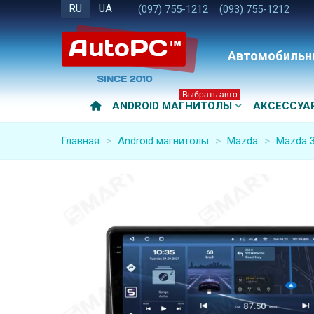
RU
UA
(097) 755-1212
(093) 755-1212
Автомобильн
Выбрать авто
ANDROID МАГНИТОЛЫ
АКСЕССУА
Главная
>
Android магнитолы
>
Mazda
>
Mazda 3