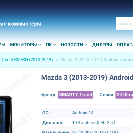
ые компьютеры
РЫ
МОНИТОРЫ
ПК
НОВОСТИ
ДИЛЕРЫ
ОПЛАТ
 Gen 3 BM/BN (2013-2019)
>
Mazda 3 (2013-2019) Android магни
Mazda 3 (2013-2019) Androi
Бренд:
SMARTY Trend
Серия:
2K Ultr
ОС:
Android 14
Дисплей:
10.4 inches QLED 2.5D
Разрешение:
2K (2000x1200 px) / HD