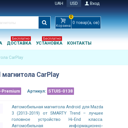
UAH
USD
Вход
0
0
товар(а, ов)
Корзина
Бесплатно
Бесплатно
А
ДОСТАВКА
УСТАНОВКА
КОНТАКТЫ
тола CarPlay
d магнитола CarPlay
a-Premium
Артикул:
STUIS-0138
Автомобильная магнитола Android для Mazda
3 (2013-2019) от SMARTY Trend – лучшее
головное устройство Hi-End класса.
Автомобильная информационно-