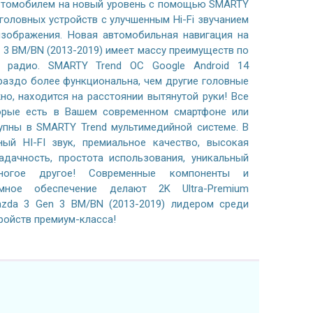
автомобилем на новый уровень с помощью SMARTY
 головных устройств с улучшенным Hi-Fi звучанием
зображения. Новая автомобильная навигация на
n 3 BM/BN (2013-2019) имеет массу преимуществ по
 радио. SMARTY Trend ОС Google Android 14
раздо более функциональна, чем другие головные
жно, находится на расстоянии вытянутой руки! Все
орые есть в Вашем современном смартфоне или
тупны в SMARTY Trend мультимедийной системе. В
ный HI-FI звук, премиальное качество, высокая
адачность, простота использования, уникальный
ногое другое! Современные компоненты и
ммное обеспечение делают 2K Ultra-Premium
zda 3 Gen 3 BM/BN (2013-2019) лидером среди
ройств премиум-класса!