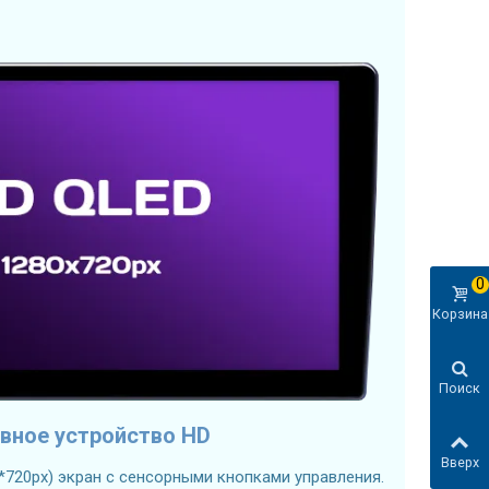
0
Корзина
Поиск
вное устройство HD
Вверх
*720px) экран с сенсорными кнопками управления.