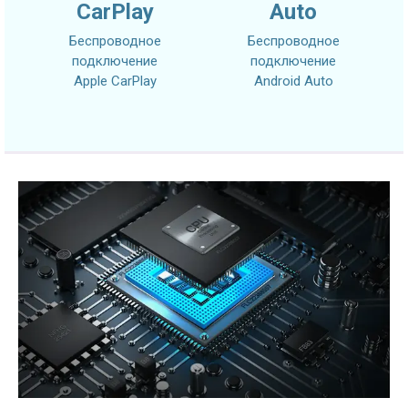
CarPlay
Auto
Беспроводное
Беспроводное
подключение
подключение
Apple CarPlay
Android Auto