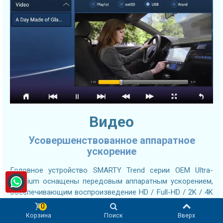
Видео
Усовершенствованное аппаратное
ускорение
Головное устройство SMARTY Trend серии OEM Ultra-
Premium оснащены передовым аппаратным ускорением,
обеспечивающим воспроизведение HD / Full-HD / 2K / 4K
видео в различных форматах, таких как AVI, MP4, MKV,
0
MOV, WMV, MPG, H.264, RMVB и многих других.
Корзина
Поиск
Вверх