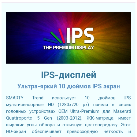
IPS-дисплей
Ультра-яркий 10 дюймов IPS экран
SMARTY Trend использует 10 дюймов IPS
мультисенсорные HD (1280х720 px) панели в своих
головных устройствах OEM Ultra-Premium для Maserati
Quattroporte 5 Gen (2003-2012). ЖК-матрица имеет
широкие углы обзора и отличную цветопередачу. Этот
HD-экран обеспечивает превосходную четкость и