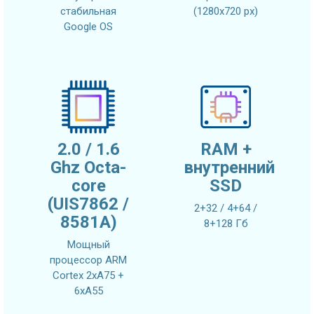
стабильная
(1280х720 px)
Google OS
2.0 / 1.6
RAM +
Ghz Octa-
внутренний
core
SSD
(UIS7862 /
2+32 / 4+64 /
8581A)
8+128 Гб
Мощный
процессор ARM
Cortex 2xA75 +
6xA55