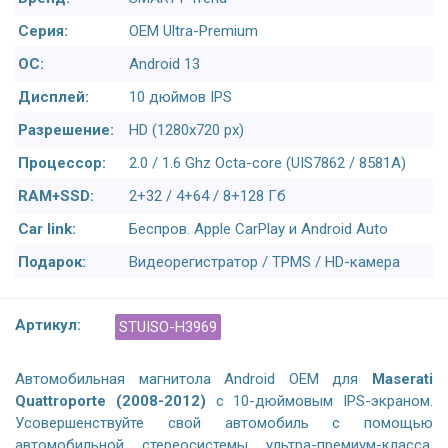
Серия:
OEM Ultra-Premium
ОС:
Android 13
Дисплей:
10 дюймов IPS
Разрешение:
HD (1280х720 px)
Процессор:
2.0 / 1.6 Ghz Octa-core (UIS7862 / 8581A)
RAM+SSD:
2+32 / 4+64 / 8+128 Гб
Car link:
Беспров. Apple CarPlay и Android Auto
Подарок:
Видеорегистратор / TPMS / HD-камера
Артикул:
STUISO-H3969
Автомобильная магнитола Android OEM для
Maserati
Quattroporte (2008-2012)
с 10-дюймовым IPS-экраном.
Усовершенствуйте свой автомобиль с помощью
автомобильной стереосистемы ультра-премиум-класса,