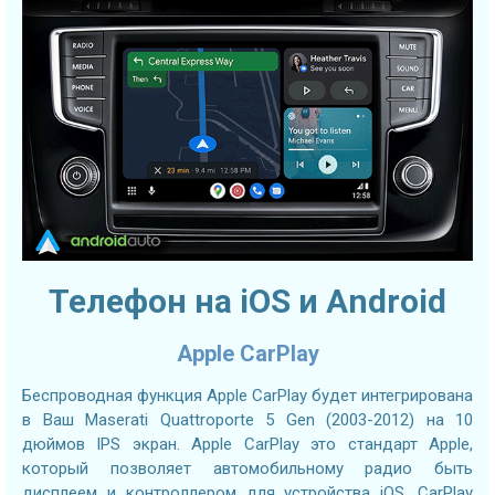
Телефон на iOS и Android
Apple CarPlay
Беспроводная функция Apple CarPlay будет интегрирована
в Ваш Maserati Quattroporte 5 Gen (2003-2012) на 10
дюймов IPS экран. Apple CarPlay это стандарт Apple,
который позволяет автомобильному радио быть
дисплеем и контроллером для устройства iOS. CarPlay