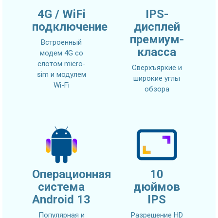
4G / WiFi
IPS-
подключение
дисплей
премиум-
Встроенный
класса
модем 4G со
слотом micro-
Сверхъяркие и
sim и модулем
широкие углы
Wi-Fi
обзора
Операционная
10
система
дюймов
Android 13
IPS
Популярная и
Разрешение HD