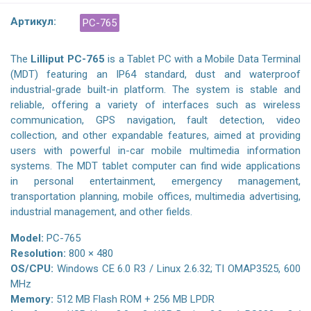
Артикул:
PC-765
The
Lilliput PC-765
is a Tablet PC with a Mobile Data Terminal
(MDT) featuring an IP64 standard, dust and waterproof
industrial-grade built-in platform. The system is stable and
reliable, offering a variety of interfaces such as wireless
communication, GPS navigation, fault detection, video
collection, and other expandable features, aimed at providing
users with powerful in-car mobile multimedia information
systems. The MDT tablet computer can find wide applications
in personal entertainment, emergency management,
transportation planning, mobile offices, multimedia advertising,
industrial management, and other fields.
Model:
PC-765
Resolution:
800 × 480
OS/CPU:
Windows CE 6.0 R3 / Linux 2.6.32; TI OMAP3525, 600
MHz
Memory:
512 MB Flash ROM + 256 MB LPDR