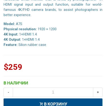
HDMI signal input and output function, suitable for world-
famous 4K/FHD camera brands, to assist photographers in
better experience.
Model:
A7S
Physical resolution:
1920 × 1200
4K Input:
1×HDMI 1.4
4K Output:
1×HDMI 1.4
Feature:
Silion rubber case
$259
В НАЛИЧИИ
-
+
В КОРЗИНУ