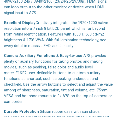
4096×2160 24p / 3840×2160 (23/24/25/29/30p). HDMI signal
can loop output to the other monitor or device when HDMI
signal input to A7S.
Excellent Display
Creatively integrated the 1920×1200 native
resolution into a 7 inch 8 bit LCD panel, which is far beyond
from retina identification. Features with 1000:1, 500 cd/m2
brightness & 170° WVA; With full lamination technology, see
every detail in massive FHD visual quality.
Camera Auxiliary Functions & Easy-to-use
A7S provides
plenty of auxiliary functions for taking photos and making
movies, such as peaking, false color and audio level
meter. F1&F2 user-definable buttons to custom auxiliary
functions as shortcut, such as peaking, underscan and
checkfield. Use the arrow buttons to select and adjust the value
among of sharpness, saturation, tint and volume, etc. 75mm
VESA and hot shoe mounts to fix A7S on the top of camera or
camcorder.
Durable Protection
Silicon rubber case with sun shade,