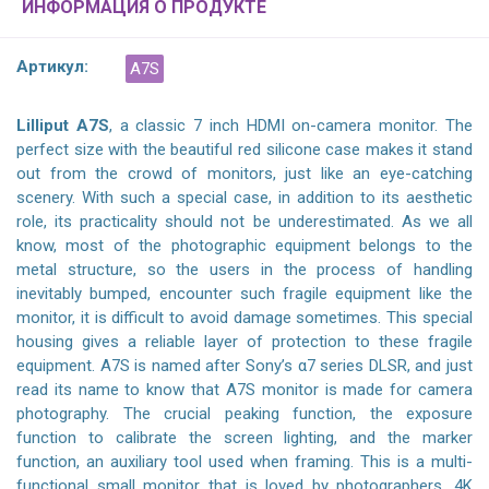
ИНФОРМАЦИЯ О ПРОДУКТЕ
Артикул:
A7S
Lilliput A7S
, a classic 7 inch HDMI on-camera monitor. The
perfect size with the beautiful red silicone case makes it stand
out from the crowd of monitors, just like an eye-catching
scenery. With such a special case, in addition to its aesthetic
role, its practicality should not be underestimated. As we all
know, most of the photographic equipment belongs to the
metal structure, so the users in the process of handling
inevitably bumped, encounter such fragile equipment like the
monitor, it is difficult to avoid damage sometimes. This special
housing gives a reliable layer of protection to these fragile
equipment. A7S is named after Sony’s α7 series DLSR, and just
read its name to know that A7S monitor is made for camera
photography. The crucial peaking function, the exposure
function to calibrate the screen lighting, and the marker
function, an auxiliary tool used when framing. This is a multi-
functional small monitor that is loved by photographers. 4K